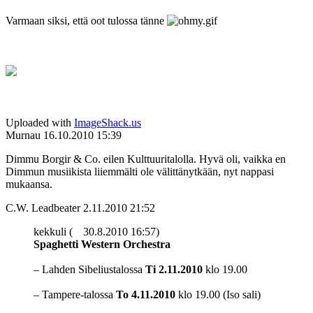
Varmaan siksi, että oot tulossa tänne
Uploaded with
ImageShack.us
Murnau
16.10.2010 15:39
Dimmu Borgir & Co. eilen Kulttuuritalolla. Hyvä oli, vaikka en
Dimmun musiikista liiemmälti ole välittänytkään, nyt nappasi
mukaansa.
C.W. Leadbeater
2.11.2010 21:52
kekkuli (
30.8.2010 16:57)
Spaghetti Western Orchestra
– Lahden Sibeliustalossa
Ti 2.11.2010
klo 19.00
– Tampere-talossa
To 4.11.2010
klo 19.00 (Iso sali)