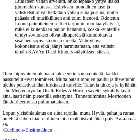
Etukäteen vähän arvelutti, onko lepääkö yhtye liiaksi
gimmickin varassa. Esityksen juonellinen taso ja
välisketsit olivat hetkittäin vähän siinä ja siinä, mutta
pääasia eli musiikillinen anti toimi hienosti. Odotetun
Leone-painotteinen setti ei tarjonnut montaa yllätystä,
mikä ei kuitenkaan paljon haitannut, koska kvintetille
tehdyt sovitukset olivat alkuperäisiä kunnioittavia
sisältäen sopivasti omaa ilmettä. Viihdyttävä
kokonaisuus eikä jäänyt harmittamaan, että valitsin
tämän KAVAn Dead Ringers ‑näytöksen sijasta.
Olen taipuvainen olemaan jokseenkin samaa mieltä, kaikki
hassuttelut eivät toimineet. Mutta patarumpujen pauhu ja thereminin
ujellus pelastivat illan kirkkaasti kuiville. Taitavia ukkoja ja kyllähän
The Mercenaryn tai Death Rides A Horsen sävelet sykähdyttävät
aina, saati näin pieteetillä esitettyinä. Tunnetuimmista Morriconen
länkkäriteemoista puhumattakaan.
Lopun yleisönlaulatus on siinä rajoilla, mutta Hyvät, pahat ja rumat
on ehkä siihen liian otollinen jotta malttaisivat jättää pois. Aa-a-aa-a-
aa.
‹
Edellinen
«
Ensimmäinen