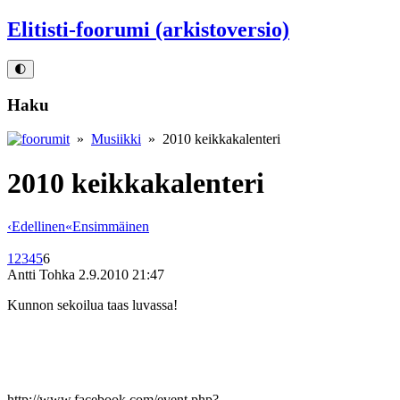
Elitisti-foorumi (arkistoversio)
🌓
Haku
»
Musiikki
» 2010 keikkakalenteri
2010 keikkakalenteri
‹
Edellinen
«
Ensimmäinen
1
2
3
4
5
6
Antti Tohka
2.9.2010 21:47
Kunnon sekoilua taas luvassa!
http://www.facebook.com/event.php?