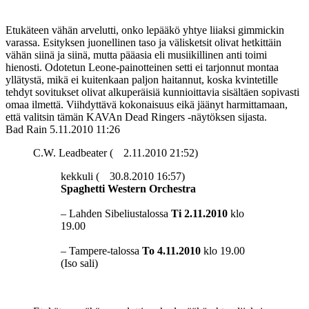
Etukäteen vähän arvelutti, onko lepääkö yhtye liiaksi gimmickin
varassa. Esityksen juonellinen taso ja välisketsit olivat hetkittäin
vähän siinä ja siinä, mutta pääasia eli musiikillinen anti toimi
hienosti. Odotetun Leone-painotteinen setti ei tarjonnut montaa
yllätystä, mikä ei kuitenkaan paljon haitannut, koska kvintetille
tehdyt sovitukset olivat alkuperäisiä kunnioittavia sisältäen sopivasti
omaa ilmettä. Viihdyttävä kokonaisuus eikä jäänyt harmittamaan,
että valitsin tämän KAVAn Dead Ringers ‑näytöksen sijasta.
Bad Rain
5.11.2010 11:26
C.W. Leadbeater (
2.11.2010 21:52)
kekkuli (
30.8.2010 16:57)
Spaghetti Western Orchestra
– Lahden Sibeliustalossa
Ti 2.11.2010
klo
19.00
– Tampere-talossa
To 4.11.2010
klo 19.00
(Iso sali)