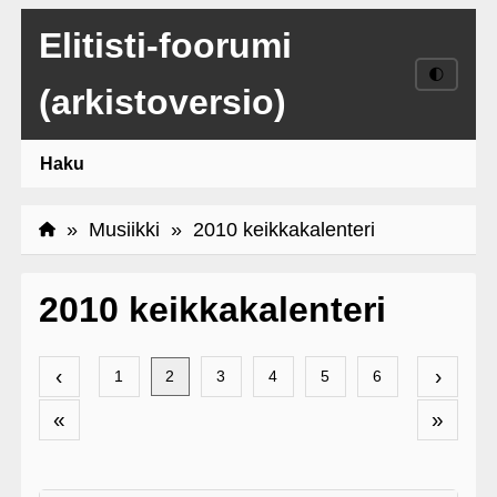
Elitisti-foorumi
🌓
(arkistoversio)
Haku
»
Musiikki
» 2010 keikkakalenteri
2010 keikkakalenteri
‹
›
1
2
3
4
5
6
«
»