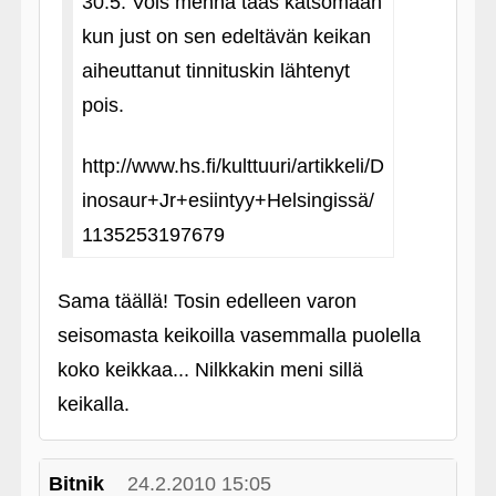
30.5. Vois mennä taas katsomaan
kun just on sen edeltävän keikan
aiheuttanut tinnituskin lähtenyt
pois.
http://www.hs.fi/kulttuuri/artikkeli/D
inosaur+Jr+esiintyy+Helsingissä/
1135253197679
Sama täällä! Tosin edelleen varon
seisomasta keikoilla vasemmalla puolella
koko keikkaa... Nilkkakin meni sillä
keikalla.
Bitnik
24.2.2010 15:05