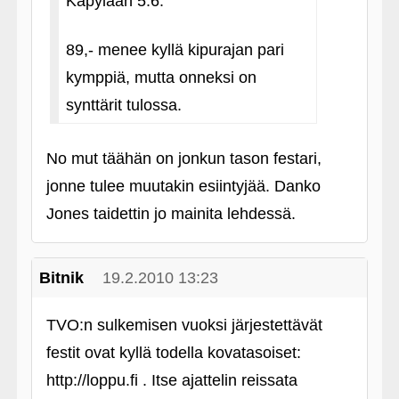
Käpylään 5.6.
89,- menee kyllä kipurajan pari
kymppiä, mutta onneksi on
synttärit tulossa.
No mut täähän on jonkun tason festari,
jonne tulee muutakin esiintyjää. Danko
Jones taidettin jo mainita lehdessä.
Bitnik
19.2.2010 13:23
TVO:n sulkemisen vuoksi järjestettävät
festit ovat kyllä todella kovatasoiset:
http://loppu.fi . Itse ajattelin reissata