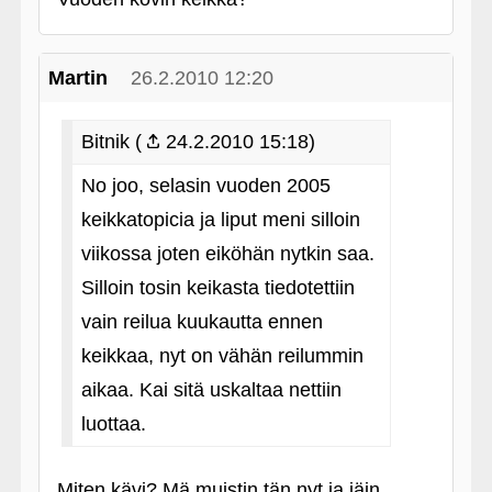
Martin
26.2.2010 12:20
Bitnik (
24.2.2010 15:18)
No joo, selasin vuoden 2005
keikkatopicia ja liput meni silloin
viikossa joten eiköhän nytkin saa.
Silloin tosin keikasta tiedotettiin
vain reilua kuukautta ennen
keikkaa, nyt on vähän reilummin
aikaa. Kai sitä uskaltaa nettiin
luottaa.
Miten kävi? Mä muistin tän nyt ja jäin