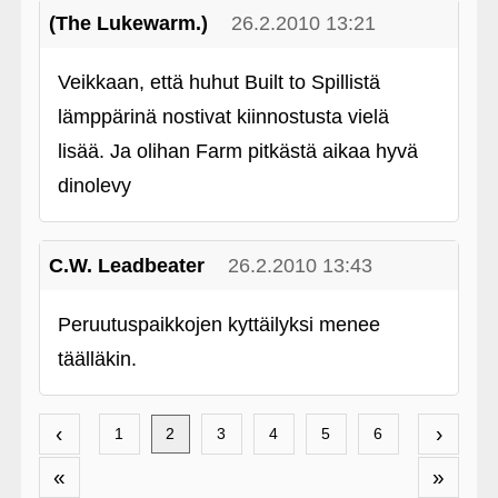
(The Lukewarm.)
26.2.2010 13:21
Veikkaan, että huhut Built to Spillistä
lämppärinä nostivat kiinnostusta vielä
lisää. Ja olihan Farm pitkästä aikaa hyvä
dinolevy
C.W. Leadbeater
26.2.2010 13:43
Peruutuspaikkojen kyttäilyksi menee
täälläkin.
‹
›
1
2
3
4
5
6
«
»