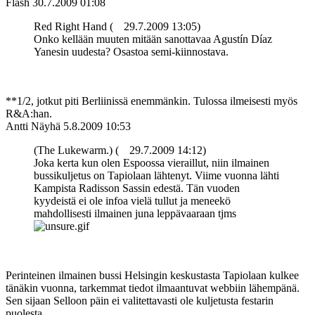
Flash
30.7.2009 01:08
Red Right Hand (
29.7.2009 13:05)
Onko kellään muuten mitään sanottavaa Agustín Díaz
Yanesin uudesta? Osastoa semi-kiinnostava.
**1/2, jotkut piti Berliinissä enemmänkin. Tulossa ilmeisesti myös
R&A:han.
Antti Näyhä
5.8.2009 10:53
(The Lukewarm.) (
29.7.2009 14:12)
Joka kerta kun olen Espoossa vieraillut, niin ilmainen
bussikuljetus on Tapiolaan lähtenyt. Viime vuonna lähti
Kampista Radisson Sassin edestä. Tän vuoden
kyydeistä ei ole infoa vielä tullut ja meneekö
mahdollisesti ilmainen juna leppävaaraan tjms
Perinteinen ilmainen bussi Helsingin keskustasta Tapiolaan kulkee
tänäkin vuonna, tarkemmat tiedot ilmaantuvat webbiin lähempänä.
Sen sijaan Selloon päin ei valitettavasti ole kuljetusta festarin
puolesta...