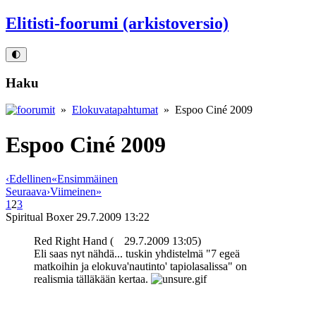
Elitisti-foorumi (arkistoversio)
🌓
Haku
»
Elokuvatapahtumat
» Espoo Ciné 2009
Espoo Ciné 2009
‹
Edellinen
«
Ensimmäinen
Seuraava
›
Viimeinen
»
1
2
3
Spiritual Boxer
29.7.2009 13:22
Red Right Hand (
29.7.2009 13:05)
Eli saas nyt nähdä... tuskin yhdistelmä "7 egeä
matkoihin ja elokuva'nautinto' tapiolasalissa" on
realismia tälläkään kertaa.