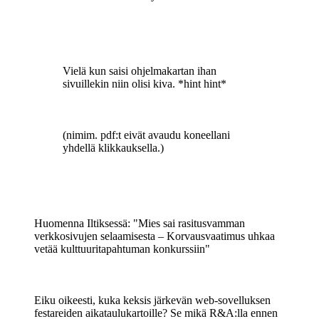
Vielä kun saisi ohjelmakartan ihan
sivuillekin niin olisi kiva. *hint hint*
(nimim. pdf:t eivät avaudu koneellani
yhdellä klikkauksella.)
Huomenna Iltiksessä: "Mies sai rasitusvamman
verkkosivujen selaamisesta – Korvausvaatimus uhkaa
vetää kulttuuritapahtuman konkurssiin"
Eiku oikeesti, kuka keksis järkevän web-sovelluksen
festareiden aikataulukartoille? Se mikä R&A:lla ennen