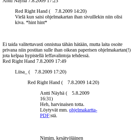
Antti Näyhä
7.8.2009 17:23
Red Right Hand (
7.8.2009 14:20)
Vielä kun saisi ohjelmakartan ihan sivuillekin niin olisi
kiva. *hint hint*
Ei taida valitettavasti onnistua tähän hätään, mutta laita osoite
privana niin postitan sulle ihan oikean paperisen ohjelmakartan(!)
jota kelpaa hypistellä leffavalintoja tehdessä.
Red Right Hand
7.8.2009 17:49
Liisa_ (
7.8.2009 17:20)
Red Right Hand (
7.8.2009 14:20)
Antti Näyhä (
5.8.2009
16:31)
Heh, harvinaisen totta.
Löytyvät mm.
ohjelmakartta-
PDF
:stä.
Nimim. kesätyöläinen