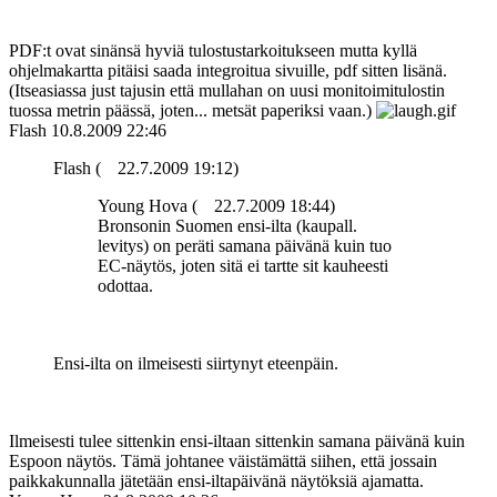
PDF:t ovat sinänsä hyviä tulostustarkoitukseen mutta kyllä
ohjelmakartta pitäisi saada integroitua sivuille, pdf sitten lisänä.
(Itseasiassa just tajusin että mullahan on uusi monitoimitulostin
tuossa metrin päässä, joten... metsät paperiksi vaan.)
Flash
10.8.2009 22:46
Flash (
22.7.2009 19:12)
Young Hova (
22.7.2009 18:44)
Bronsonin Suomen ensi-ilta (kaupall.
levitys) on peräti samana päivänä kuin tuo
EC-näytös, joten sitä ei tartte sit kauheesti
odottaa.
Ensi-ilta on ilmeisesti siirtynyt eteenpäin.
Ilmeisesti tulee sittenkin ensi-iltaan sittenkin samana päivänä kuin
Espoon näytös. Tämä johtanee väistämättä siihen, että jossain
paikkakunnalla jätetään ensi-iltapäivänä näytöksiä ajamatta.