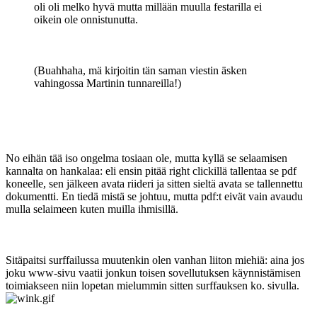
oli oli melko hyvä mutta millään muulla festarilla ei
oikein ole onnistunutta.
(Buahhaha, mä kirjoitin tän saman viestin äsken
vahingossa Martinin tunnareilla!)
No eihän tää iso ongelma tosiaan ole, mutta kyllä se selaamisen
kannalta on hankalaa: eli ensin pitää right clickillä tallentaa se pdf
koneelle, sen jälkeen avata riideri ja sitten sieltä avata se tallennettu
dokumentti. En tiedä mistä se johtuu, mutta pdf:t eivät vain avaudu
mulla selaimeen kuten muilla ihmisillä.
Sitäpaitsi surffailussa muutenkin olen vanhan liiton miehiä: aina jos
joku www-sivu vaatii jonkun toisen sovellutuksen käynnistämisen
toimiakseen niin lopetan mielummin sitten surffauksen ko. sivulla.