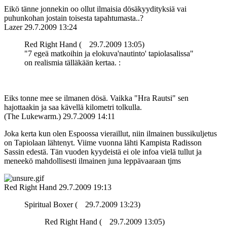
Eikö tänne jonnekin oo ollut ilmaisia dösäkyydityksiä vai
puhunkohan jostain toisesta tapahtumasta..?
Lazer
29.7.2009 13:24
Red Right Hand (
29.7.2009 13:05)
"7 egeä matkoihin ja elokuva'nautinto' tapiolasalissa"
on realismia tälläkään kertaa. :
Eiks tonne mee se ilmanen dösä. Vaikka "Hra Rautsi" sen
hajottaakin ja saa kävellä kilometri tolkulla.
(The Lukewarm.)
29.7.2009 14:11
Joka kerta kun olen Espoossa vieraillut, niin ilmainen bussikuljetus
on Tapiolaan lähtenyt. Viime vuonna lähti Kampista Radisson
Sassin edestä. Tän vuoden kyydeistä ei ole infoa vielä tullut ja
meneekö mahdollisesti ilmainen juna leppävaaraan tjms
Red Right Hand
29.7.2009 19:13
Spiritual Boxer (
29.7.2009 13:23)
Red Right Hand (
29.7.2009 13:05)