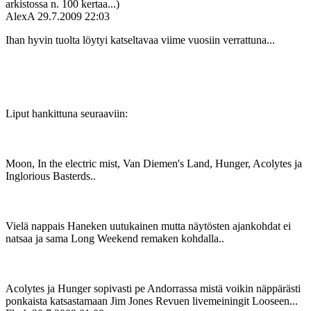
arkistossa n. 100 kertaa...)
AlexA
29.7.2009 22:03
Ihan hyvin tuolta löytyi katseltavaa viime vuosiin verrattuna...
Liput hankittuna seuraaviin:
Moon, In the electric mist, Van Diemen's Land, Hunger, Acolytes ja
Inglorious Basterds..
Vielä nappais Haneken uutukainen mutta näytösten ajankohdat ei
natsaa ja sama Long Weekend remaken kohdalla..
Acolytes ja Hunger sopivasti pe Andorrassa mistä voikin näppärästi
ponkaista katsastamaan Jim Jones Revuen livemeiningit Looseen...