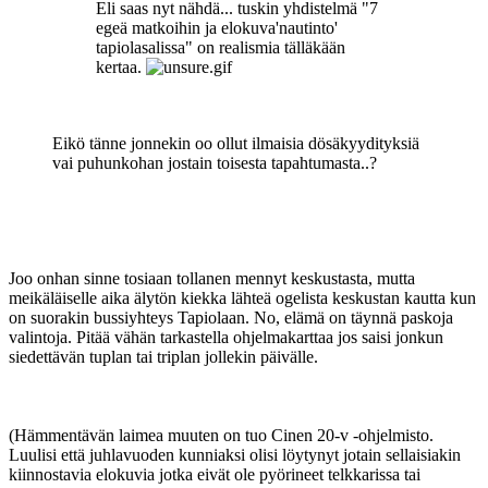
Eli saas nyt nähdä... tuskin yhdistelmä "7
egeä matkoihin ja elokuva'nautinto'
tapiolasalissa" on realismia tälläkään
kertaa.
Eikö tänne jonnekin oo ollut ilmaisia dösäkyydityksiä
vai puhunkohan jostain toisesta tapahtumasta..?
Joo onhan sinne tosiaan tollanen mennyt keskustasta, mutta
meikäläiselle aika älytön kiekka lähteä ogelista keskustan kautta kun
on suorakin bussiyhteys Tapiolaan. No, elämä on täynnä paskoja
valintoja. Pitää vähän tarkastella ohjelmakarttaa jos saisi jonkun
siedettävän tuplan tai triplan jollekin päivälle.
(Hämmentävän laimea muuten on tuo Cinen 20-v ‑ohjelmisto.
Luulisi että juhlavuoden kunniaksi olisi löytynyt jotain sellaisiakin
kiinnostavia elokuvia jotka eivät ole pyörineet telkkarissa tai