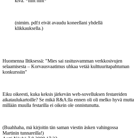
kiva. *hint hint*
(nimim. pdf:t eivät avaudu koneellani yhdellä
klikkauksella.)
Huomenna Iltiksessä: "Mies sai rasitusvamman verkkosivujen
selaamisesta – Korvausvaatimus uhkaa vetää kulttuuritapahtuman
konkurssiin"
Eiku oikeesti, kuka keksis järkevän web-sovelluksen festareiden
aikataulukartoille? Se mikä R&A:lla ennen oli oli melko hyvä mutta
millään muulla festarilla ei oikein ole onnistunutta.
(Buahhaha, mä kirjoitin tän saman viestin äsken vahingossa
Martinin tunnareilla!)