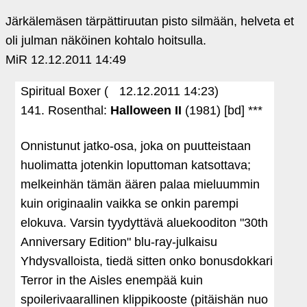
Järkälemäsen tärpättiruutan pisto silmään, helveta et
oli julman näköinen kohtalo hoitsulla.
MiR
12.12.2011 14:49
Spiritual Boxer (
12.12.2011 14:23)
141. Rosenthal:
Halloween II
(1981) [bd] ***
Onnistunut jatko-osa, joka on puutteistaan
huolimatta jotenkin loputtoman katsottava;
melkeinhän tämän äären palaa mieluummin
kuin originaalin vaikka se onkin parempi
elokuva. Varsin tyydyttävä aluekooditon "30th
Anniversary Edition" blu-ray-julkaisu
Yhdysvalloista, tiedä sitten onko bonusdokkari
Terror in the Aisles enempää kuin
spoilerivaarallinen klippikooste (pitäishän nuo