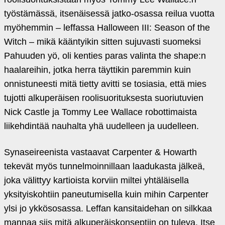
työstämässä, itsenäisessä jatko-osassa reilua vuotta
myöhemmin – leffassa Halloween III: Season of the
Witch – mikä kääntyikin sitten sujuvasti suomeksi
Pahuuden yö, oli kenties paras valinta the shape:n
haalareihin, jotka herra täyttikin paremmin kuin
onnistuneesti mitä tietty avitti se tosiasia, että mies
tujotti alkuperäisen roolisuorituksesta suoriutuvien
Nick Castle ja Tommy Lee Wallace robottimaista
liikehdintää nauhalta yhä uudelleen ja uudelleen.
Synaseireenista vastaavat Carpenter & Howarth
tekevät myös tunnelmoinnillaan laadukasta jälkeä,
joka välittyy kartioista korviin miltei yhtäläisella
yksityiskohtiin paneutumisella kuin mihin Carpenter
ylsi jo ykkösosassa. Leffan kansitaidehan on silkkaa
mannaa siis mitä alkuperäiskonseptiin on tuleva. Itse