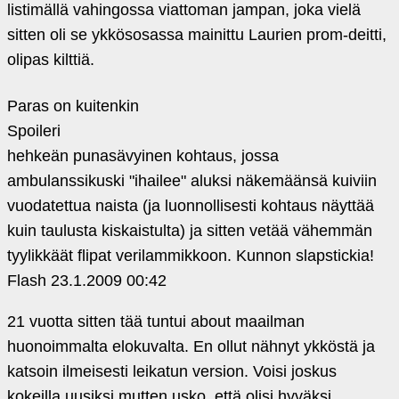
listimällä vahingossa viattoman jampan, joka vielä
sitten oli se ykkösosassa mainittu Laurien prom-deitti,
olipas kilttiä.
Paras on kuitenkin
Spoileri
hehkeän punasävyinen kohtaus, jossa
ambulanssikuski "ihailee" aluksi näkemäänsä kuiviin
vuodatettua naista (ja luonnollisesti kohtaus näyttää
kuin taulusta kiskaistulta) ja sitten vetää vähemmän
tyylikkäät flipat verilammikkoon. Kunnon slapstickia!
Flash
23.1.2009 00:42
21 vuotta sitten tää tuntui about maailman
huonoimmalta elokuvalta. En ollut nähnyt ykköstä ja
katsoin ilmeisesti leikatun version. Voisi joskus
kokeilla uusiksi mutten usko, että olisi hyväksi