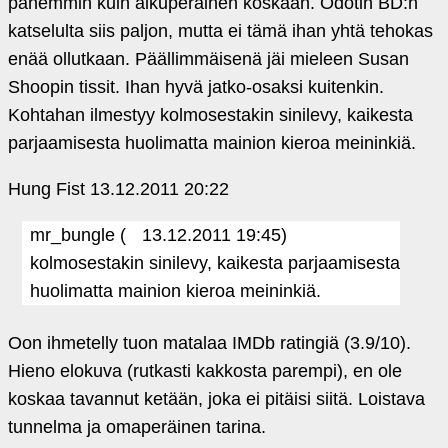
pahemmin kuin alkuperäinen koskaan. Odotin BD:n
katselulta siis paljon, mutta ei tämä ihan yhtä tehokas
enää ollutkaan. Päällimmäisenä jäi mieleen Susan
Shoopin tissit. Ihan hyvä jatko-osaksi kuitenkin.
Kohtahan ilmestyy kolmosestakin sinilevy, kaikesta
parjaamisesta huolimatta mainion kieroa meininkiä.
Hung Fist
13.12.2011 20:22
mr_bungle (
13.12.2011 19:45)
kolmosestakin sinilevy, kaikesta parjaamisesta
huolimatta mainion kieroa meininkiä.
Oon ihmetelly tuon matalaa IMDb ratingiä (3.9/10).
Hieno elokuva (rutkasti kakkosta parempi), en ole
koskaa tavannut ketään, joka ei pitäisi siitä. Loistava
tunnelma ja omaperäinen tarina.