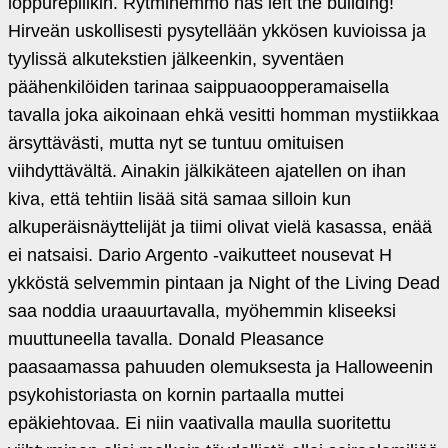
loppurepliikin. Rytmihemmo has left the building!
Hirveän uskollisesti pysytellään ykkösen kuvioissa ja
tyylissä alkutekstien jälkeenkin, syventäen
päähenkilöiden tarinaa saippuaoopperamaisella
tavalla joka aikoinaan ehkä vesitti homman mystiikkaa
ärsyttävästi, mutta nyt se tuntuu omituisen
viihdyttävältä. Ainakin jälkikäteen ajatellen on ihan
kiva, että tehtiin lisää sitä samaa silloin kun
alkuperäisnäyttelijät ja tiimi olivat vielä kasassa, enää
ei natsaisi. Dario Argento ‑vaikutteet nousevat H
ykköstä selvemmin pintaan ja Night of the Living Dead
saa noddia uraauurtavalla, myöhemmin kliseeksi
muuttuneella tavalla. Donald Pleasance
paasaamassa pahuuden olemuksesta ja Halloweenin
psykohistoriasta on kornin partaalla muttei
epäkiehtovaa. Ei niin vaativalla maulla suoritettu