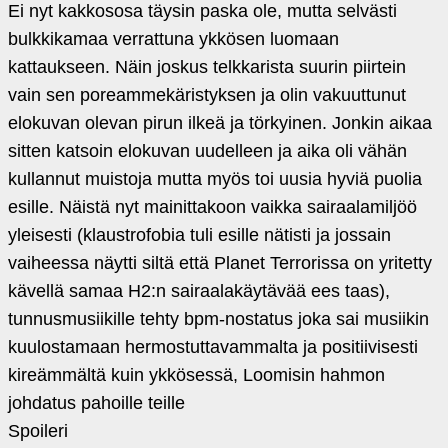
Ei nyt kakkososa täysin paska ole, mutta selvästi
bulkkikamaa verrattuna ykkösen luomaan
kattaukseen. Näin joskus telkkarista suurin piirtein
vain sen poreammekäristyksen ja olin vakuuttunut
elokuvan olevan pirun ilkeä ja törkyinen. Jonkin aikaa
sitten katsoin elokuvan uudelleen ja aika oli vähän
kullannut muistoja mutta myös toi uusia hyviä puolia
esille. Näistä nyt mainittakoon vaikka sairaalamiljöö
yleisesti (klaustrofobia tuli esille nätisti ja jossain
vaiheessa näytti siltä että Planet Terrorissa on yritetty
kävellä samaa H2:n sairaalakäytävää ees taas),
tunnusmusiikille tehty bpm-nostatus joka sai musiikin
kuulostamaan hermostuttavammalta ja positiivisesti
kireämmältä kuin ykkösessä, Loomisin hahmon
johdatus pahoille teille
Spoileri