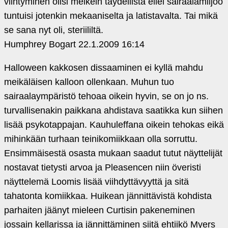
viihtyminen olisi melkein täydellistä ellei sairaalamiljöö
tuntuisi jotenkin mekaaniselta ja latistavalta. Tai mikä
se sana nyt oli, steriililtä.
Humphrey Bogart
22.1.2009 16:14
Halloween kakkosen dissaaminen ei kyllä mahdu
meikäläisen kalloon ollenkaan. Muhun tuo
sairaalaympäristö tehoaa oikein hyvin, se on jo ns.
turvallisenakin paikkana ahdistava saatikka kun siihen
lisää psykotappajan. Kauhuleffana oikein tehokas eikä
mihinkään turhaan teinikomiikkaan olla sorruttu.
Ensimmäisestä osasta mukaan saadut tutut näyttelijät
nostavat tietysti arvoa ja Pleasencen niin överisti
näyttelemä Loomis lisää viihdyttävyyttä ja sitä
tahatonta komiikkaa. Huikean jännittävistä kohdista
parhaiten jäänyt mieleen Curtisin pakeneminen
jossain kellarissa ja jännittäminen siitä ehtiikö Myers