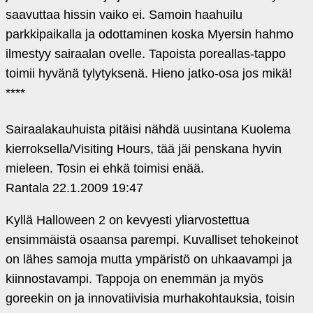
saavuttaa hissin vaiko ei. Samoin haahuilu
parkkipaikalla ja odottaminen koska Myersin hahmo
ilmestyy sairaalan ovelle. Tapoista poreallas-tappo
toimii hyvänä tylytyksenä. Hieno jatko-osa jos mikä!
****
Sairaalakauhuista pitäisi nähdä uusintana Kuolema
kierroksella/Visiting Hours, tää jäi penskana hyvin
mieleen. Tosin ei ehkä toimisi enää.
Rantala
22.1.2009 19:47
Kyllä Halloween 2 on kevyesti yliarvostettua
ensimmäistä osaansa parempi. Kuvalliset tehokeinot
on lähes samoja mutta ympäristö on uhkaavampi ja
kiinnostavampi. Tappoja on enemmän ja myös
goreekin on ja innovatiivisia murhakohtauksia, toisin