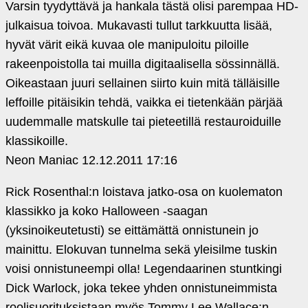
Varsin tyydyttävä ja hankala tästä olisi parempaa HD-
julkaisua toivoa. Mukavasti tullut tarkkuutta lisää,
hyvät värit eikä kuvaa ole manipuloitu piloille
rakeenpoistolla tai muilla digitaalisella sössinnällä.
Oikeastaan juuri sellainen siirto kuin mitä tälläisille
leffoille pitäisikin tehdä, vaikka ei tietenkään pärjää
uudemmalle matskulle tai pieteetillä restauroiduille
klassikoille.
Neon Maniac
12.12.2011 17:16
Rick Rosenthal:n loistava jatko-osa on kuolematon
klassikko ja koko Halloween ‑saagan
(yksinoikeutetusti) se eittämättä onnistunein jo
mainittu. Elokuvan tunnelma sekä yleisilme tuskin
voisi onnistuneempi olla! Legendaarinen stuntkingi
Dick Warlock, joka tekee yhden onnistuneimmista
roolisuorituksistaan myös Tommy Lee Wallace:n