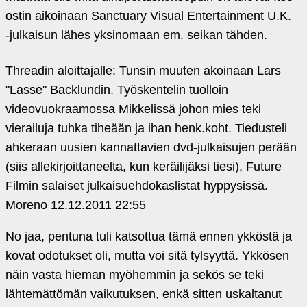
ostin aikoinaan Sanctuary Visual Entertainment U.K.
‑julkaisun lähes yksinomaan em. seikan tähden.
Threadin aloittajalle: Tunsin muuten akoinaan Lars
"Lasse" Backlundin. Työskentelin tuolloin
videovuokraamossa Mikkelissä johon mies teki
vierailuja tuhka tiheään ja ihan henk.koht. Tiedusteli
ahkeraan uusien kannattavien dvd-julkaisujen perään
(siis allekirjoittaneelta, kun keräilijäksi tiesi), Future
Filmin salaiset julkaisuehdokaslistat hyppysissä.
Moreno
12.12.2011 22:55
No jaa, pentuna tuli katsottua tämä ennen ykköstä ja
kovat odotukset oli, mutta voi sitä tylsyyttä. Ykkösen
näin vasta hieman myöhemmin ja sekös se teki
lähtemättömän vaikutuksen, enkä sitten uskaltanut