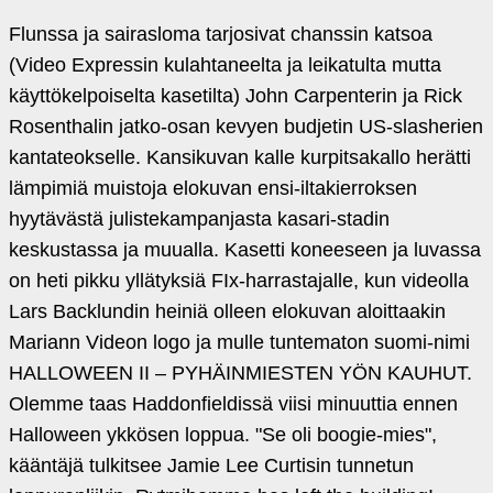
Flunssa ja sairasloma tarjosivat chanssin katsoa
(Video Expressin kulahtaneelta ja leikatulta mutta
käyttökelpoiselta kasetilta) John Carpenterin ja Rick
Rosenthalin jatko-osan kevyen budjetin US-slasherien
kantateokselle. Kansikuvan kalle kurpitsakallo herätti
lämpimiä muistoja elokuvan ensi-iltakierroksen
hyytävästä julistekampanjasta kasari-stadin
keskustassa ja muualla. Kasetti koneeseen ja luvassa
on heti pikku yllätyksiä FIx-harrastajalle, kun videolla
Lars Backlundin heiniä olleen elokuvan aloittaakin
Mariann Videon logo ja mulle tuntematon suomi-nimi
HALLOWEEN II – PYHÄINMIESTEN YÖN KAUHUT.
Olemme taas Haddonfieldissä viisi minuuttia ennen
Halloween ykkösen loppua. "Se oli boogie-mies",
kääntäjä tulkitsee Jamie Lee Curtisin tunnetun