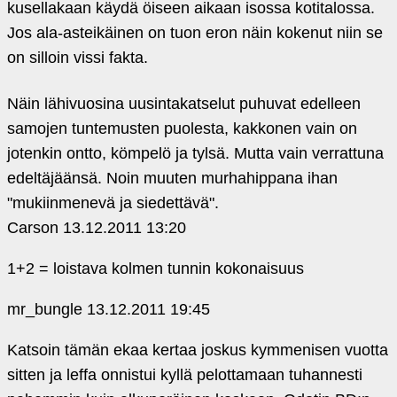
kusellakaan käydä öiseen aikaan isossa kotitalossa.
Jos ala-asteikäinen on tuon eron näin kokenut niin se
on silloin vissi fakta.
Näin lähivuosina uusintakatselut puhuvat edelleen
samojen tuntemusten puolesta, kakkonen vain on
jotenkin ontto, kömpelö ja tylsä. Mutta vain verrattuna
edeltäjäänsä. Noin muuten murhahippana ihan
"mukiinmenevä ja siedettävä".
Carson
13.12.2011 13:20
1+2 = loistava kolmen tunnin kokonaisuus
mr_bungle
13.12.2011 19:45
Katsoin tämän ekaa kertaa joskus kymmenisen vuotta
sitten ja leffa onnistui kyllä pelottamaan tuhannesti