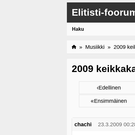
Elitisti-fooru
Haku
»
Musiikki
» 2009 keik
2009 keikkaka
‹
Edellinen
«
Ensimmäinen
chachi
23.3.2009 00:2