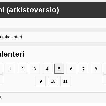
mi (arkistoversio)
kakalenteri
lenteri
1
2
3
4
5
6
7
8
9
10
11
8