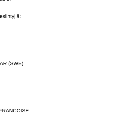
siintyjiä:
AR (SWE)
 FRANCOISE