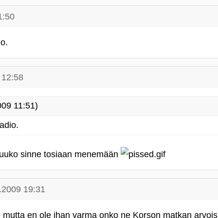
1:50
o.
 12:58
09 11:51)
adio.
outuuko sinne tosiaan menemään
.2009 19:31
ä, mutta en ole ihan varma onko ne Korson matkan arvois