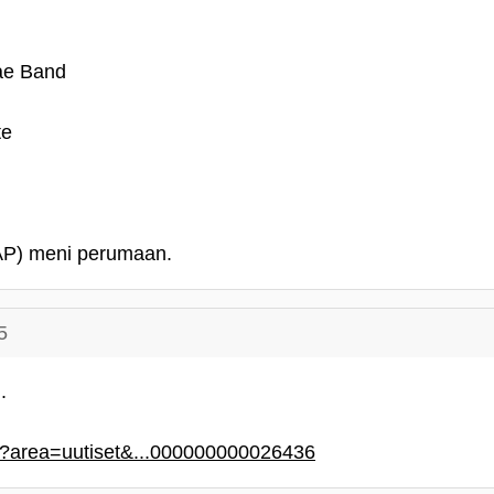
ae Band
te
JAP) meni perumaan.
5
.
i/?area=uutiset&...000000000026436