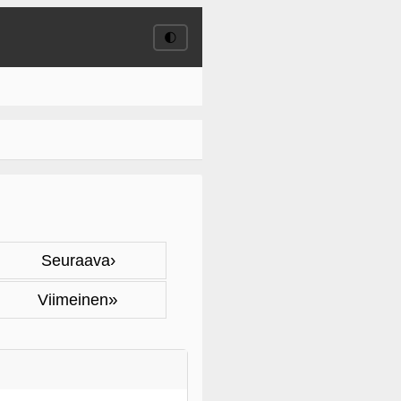
🌓
›
Seuraava
»
Viimeinen