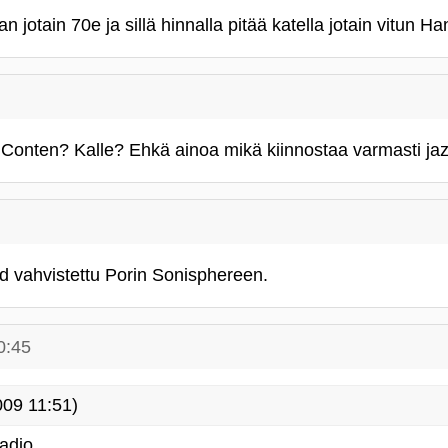
n jotain 70e ja sillä hinnalla pitää katella jotain vitun 
Conten? Kalle? Ehkä ainoa mikä kiinnostaa varmasti jazz
 vahvistettu Porin Sonisphereen.
0:45
09 11:51)
adio.