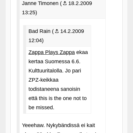
Janne Timonen (
18.2.2009
13:25)
Bad Rain (
14.2.2009
12:04)
Zappa Plays Zappa
ekaa
kertaa Suomessa 6.6.
Kulttuuritalolla. Jo pari
ZPZ-keikkaa
todistaneena sanoisin
että this is the one not to
be missed.
Yeeehaw. Nykybändissä ei kait