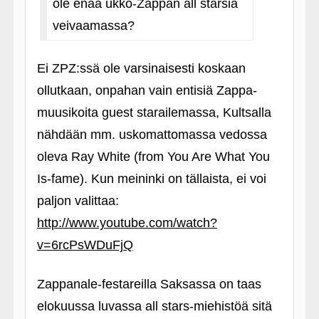
ole enää ukko-Zappan all starsia
veivaamassa?
Ei ZPZ:ssä ole varsinaisesti koskaan
ollutkaan, onpahan vain entisiä Zappa-
muusikoita guest starailemassa, Kultsalla
nähdään mm. uskomattomassa vedossa
oleva Ray White (from You Are What You
Is-fame). Kun meininki on tällaista, ei voi
paljon valittaa:
http://www.youtube.com/watch?
v=6rcPsWDuFjQ
Zappanale-festareilla Saksassa on taas
elokuussa luvassa all stars-miehistöä sitä