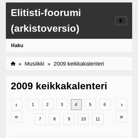
Elitisti-foorumi
🌓
(arkistoversio)
Haku
»
Musiikki
» 2009 keikkakalenteri
2009 keikkakalenteri
‹
›
1
2
3
4
5
6
«
»
7
8
9
10
11