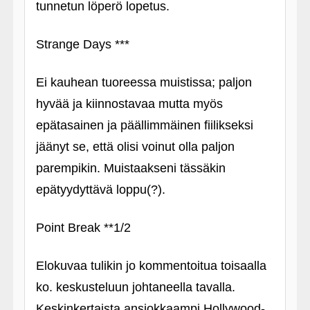
tunnetun löperö lopetus.
Strange Days ***
Ei kauhean tuoreessa muistissa; paljon
hyvää ja kiinnostavaa mutta myös
epätasainen ja päällimmäinen fiilikseksi
jäänyt se, että olisi voinut olla paljon
parempikin. Muistaakseni tässäkin
epätyydyttävä loppu(?).
Point Break **1/2
Elokuvaa tulikin jo kommentoitua toisaalla
ko. keskusteluun johtaneella tavalla.
Keskinkertaista ansiokkaampi Hollywood-