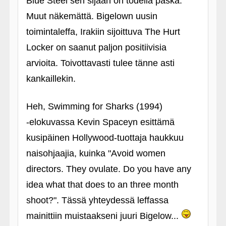
Blue Steel sen sijaan on todella paska.
Muut näkemättä. Bigelown uusin
toimintaleffa, Irakiin sijoittuva The Hurt
Locker on saanut paljon positiivisia
arvioita. Toivottavasti tulee tänne asti
kankaillekin.
Heh, Swimming for Sharks (1994)
‑elokuvassa Kevin Spaceyn esittämä
kusipäinen Hollywood-tuottaja haukkuu
naisohjaajia, kuinka "Avoid women
directors. They ovulate. Do you have any
idea what that does to an three month
shoot?". Tässä yhteydessä leffassa
mainittiin muistaakseni juuri Bigelow...