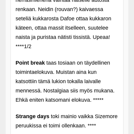
herrasmiehenä vaihtaa naiselle autosta
renkaan. Neidin (rouvan?) kaivaessa
seteliä kukkarosta Dafoe ottaa kukkaron
käteen, ottaa massit itselleen, suutelee
naista ja puristaa nätisti tissistä. Upeaa!
****1/2
Point break
taas tosiaan on täydellinen
toimintaelokuva. Muistan aina kun
katsottiin tämä lukion tokalla laivalle
mennessä. Nostalgiaa siis myös mukana.
Ehkä eniten katsomani elokuva. *****
Strange days
toki mainio vaikka Sizemore
peruukissa ei toimi ollenkaan. ****