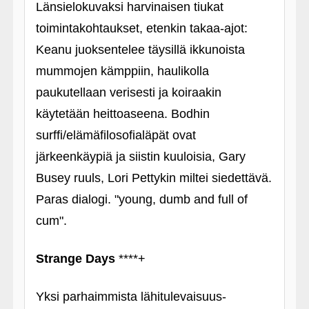
Länsielokuvaksi harvinaisen tiukat
toimintakohtaukset, etenkin takaa-ajot:
Keanu juoksentelee täysillä ikkunoista
mummojen kämppiin, haulikolla
paukutellaan verisesti ja koiraakin
käytetään heittoaseena. Bodhin
surffi/elämäfilosofialäpät ovat
järkeenkäypiä ja siistin kuuloisia, Gary
Busey ruuls, Lori Pettykin miltei siedettävä.
Paras dialogi. "young, dumb and full of
cum".
Strange Days
****+
Yksi parhaimmista lähitulevaisuus-