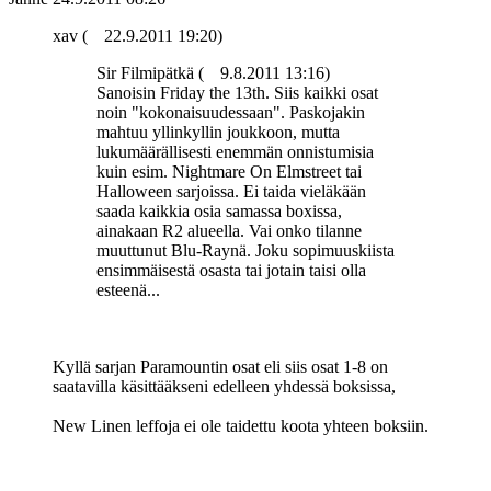
xav (
22.9.2011 19:20)
Sir Filmipätkä (
9.8.2011 13:16)
Sanoisin Friday the 13th. Siis kaikki osat
noin "kokonaisuudessaan". Paskojakin
mahtuu yllinkyllin joukkoon, mutta
lukumäärällisesti enemmän onnistumisia
kuin esim. Nightmare On Elmstreet tai
Halloween sarjoissa. Ei taida vieläkään
saada kaikkia osia samassa boxissa,
ainakaan R2 alueella. Vai onko tilanne
muuttunut Blu-Raynä. Joku sopimuuskiista
ensimmäisestä osasta tai jotain taisi olla
esteenä...
Kyllä sarjan Paramountin osat eli siis osat 1-8 on
saatavilla käsittääkseni edelleen yhdessä boksissa,
New Linen leffoja ei ole taidettu koota yhteen boksiin.