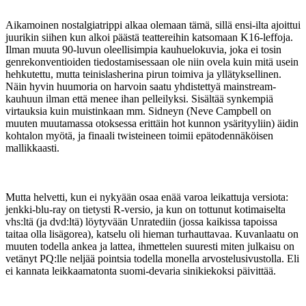
Aikamoinen nostalgiatrippi alkaa olemaan tämä, sillä ensi-ilta ajoittui
juurikin siihen kun alkoi päästä teattereihin katsomaan K16-leffoja.
Ilman muuta 90-luvun oleellisimpia kauhuelokuvia, joka ei tosin
genrekonventioiden tiedostamisessaan ole niin ovela kuin mitä usein
hehkutettu, mutta teinislasherina pirun toimiva ja yllätyksellinen.
Näin hyvin huumoria on harvoin saatu yhdistettyä mainstream-
kauhuun ilman että menee ihan pelleilyksi. Sisältää synkempiä
virtauksia kuin muistinkaan mm. Sidneyn (Neve Campbell on
muuten muutamassa otoksessa erittäin hot kunnon ysärityyliin) äidin
kohtalon myötä, ja finaali twisteineen toimii epätodennäköisen
mallikkaasti.
Mutta helvetti, kun ei nykyään osaa enää varoa leikattuja versiota:
jenkki-blu-ray on tietysti R-versio, ja kun on tottunut kotimaiselta
vhs:ltä (ja dvd:ltä) löytyvään Unratediin (jossa kaikissa tapoissa
taitaa olla lisägorea), katselu oli hieman turhauttavaa. Kuvanlaatu on
muuten todella ankea ja lattea, ihmettelen suuresti miten julkaisu on
vetänyt PQ:lle neljää pointsia todella monella arvostelusivustolla. Eli
ei kannata leikkaamatonta suomi-devaria sinikiekoksi päivittää.