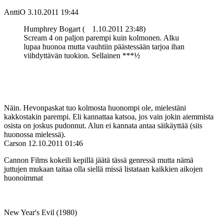
AnttiO
3.10.2011 19:44
Humphrey Bogart (
1.10.2011 23:48)
Scream 4 on paljon parempi kuin kolmonen. Alku
lupaa huonoa mutta vauhtiin päästessään tarjoa ihan
viihdyttävän tuokion. Sellainen ***½
Näin. Hevonpaskat tuo kolmosta huonompi ole, mielestäni
kakkostakin parempi. Eli kannattaa katsoa, jos vain jokin aiemmista
osista on joskus pudonnut. Alun ei kannata antaa säikäyttää (siis
huonossa mielessä).
Carson
12.10.2011 01:46
Cannon Films kokeili kepillä jäätä tässä genressä mutta nämä
juttujen mukaan taitaa olla siellä missä listataan kaikkien aikojen
huonoimmat
New Year's Evil (1980)