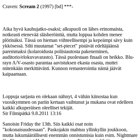
Craven:
Scream 2
(1997) [bd] ***-
Aika hyvä kauhujatko-osaksi; alkupuoli on lähes erinomaista,
notkeasti etenevää släsheröintiä, mutta loppua kohden menee
plörinäksi. Tässä on hieman viihteellisempi ja kepeämpi sävy kuin
ykkösessä. Silti muutamat "set-piecet" pistävät edeltäjäänsä
paremmaksi (kolaroidusta poliisiautosta pakeneminen,
auditorio/elokuvavarasto). Tässä puolestaan finaali on heikko. Blu-
rayn A/V-osasto parantaa aavistuksen ekasta osasta, muttei
mitenkään merkittävästi. Kunnon remasterointia nämä jäävät
kaipaamaan.
Loppuja sarjasta en olekaan nähnyt, 4 vähän kiinostaa kun
vuosikymmen on pariin kertaan vaihtunut ja mukana ovat edelleen
kaikki alkuperäisen oleelliset tekijät.
Sir Filmipätkä
9.8.2011 13:16
Sanoisin Friday the 13th. Siis kaikki osat noin
"kokonaisuudessaan". Paskojakin mahtuu yllinkyllin joukkoon,
mutta lukumäärällisesti enemmän onnistumisia kuin esim. Nightmare