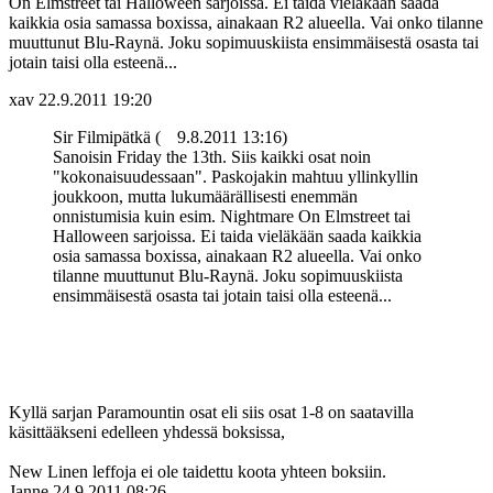
On Elmstreet tai Halloween sarjoissa. Ei taida vieläkään saada
kaikkia osia samassa boxissa, ainakaan R2 alueella. Vai onko tilanne
muuttunut Blu-Raynä. Joku sopimuuskiista ensimmäisestä osasta tai
jotain taisi olla esteenä...
xav
22.9.2011 19:20
Sir Filmipätkä (
9.8.2011 13:16)
Sanoisin Friday the 13th. Siis kaikki osat noin
"kokonaisuudessaan". Paskojakin mahtuu yllinkyllin
joukkoon, mutta lukumäärällisesti enemmän
onnistumisia kuin esim. Nightmare On Elmstreet tai
Halloween sarjoissa. Ei taida vieläkään saada kaikkia
osia samassa boxissa, ainakaan R2 alueella. Vai onko
tilanne muuttunut Blu-Raynä. Joku sopimuuskiista
ensimmäisestä osasta tai jotain taisi olla esteenä...
Kyllä sarjan Paramountin osat eli siis osat 1-8 on saatavilla
käsittääkseni edelleen yhdessä boksissa,
New Linen leffoja ei ole taidettu koota yhteen boksiin.
Janne
24.9.2011 08:26