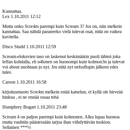
Kannattaa.
Lex
1.10.2011 12:12
Mutta onko Scre4m parempi kuin Scream 3? Jos on, niin melkein
kannattaa. Saa nähdä paraneeko vielä tulevat osat, mitä on vaikea
kuvitella.
Disco Studd
1.10.2011 12:59
Scream-elokuvien taso on laskenut keskimäärin puoli tähteä joka
leffan kohdalla, eli n4lonen on huonompi kuin kolmon3n ja tulevat
voi about unohtaan jo nyt. Jos niitä nyt nelosflopin jälkeen edes
tulee.
Carson
1.10.2011 16:58
kirjoitusmuoto Scre4m melkein estää katselun, ei kyllä ole hirveää
hinkua , ei ne ennää ossaa tehä
Humphrey Bogart
1.10.2011 23:48
Scream 4 on paljon parempi kuin kolmonen. Alku lupaa huonoa
mutta vauhtiin päästessään tarjoa ihan viihdyttävän tuokion.
Sellainen ***½