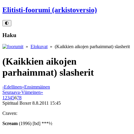
Elitisti-foorumi (arkistoversio)
🌓
Haku
»
Elokuvat
» (Kaikkien aikojen parhaimmat) slasherit
(Kaikkien aikojen
parhaimmat) slasherit
‹
Edellinen
«
Ensimmäinen
Seuraava
›
Viimeinen
»
1
2
3
4
5
6
7
8
Spiritual Boxer
8.8.2011 15:45
Craven:
Scream
(1996) [bd] ***½