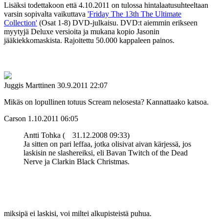
Lisäksi todettakoon että 4.10.2011 on tulossa hintalaatusuhteeltaan
varsin sopivalta vaikuttava
'Friday The 13th The Ultimate
Collection'
(Osat 1-8) DVD-julkaisu. DVD:t aiemmin erikseen
myytyjä Deluxe versioita ja mukana kopio Jasonin
jääkiekkomaskista. Rajoitettu 50.000 kappaleen painos.
Juggis Marttinen
30.9.2011 22:07
Mikäs on lopullinen totuus Scream nelosesta? Kannattaako katsoa.
Carson
1.10.2011 06:05
Antti Tohka (
31.12.2008 09:33)
Ja sitten on pari leffaa, jotka olisivat aivan kärjessä, jos
laskisin ne slashereiksi, eli Bavan Twitch of the Dead
Nerve ja Clarkin Black Christmas.
miksipä ei laskisi, voi miltei alkupisteistä puhua.