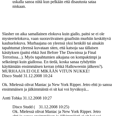
uskalla sanoa niitä kun pelkään että disautusta sataa
niskaan.
Slasher on aika samallainen elokuva kuin giallo, paitsi se ei ole
mysteerielokuva, vaan suoraviivainen graafisiin murhiin keskittyvä
kauhuelokuva. Murhaajana on yleensä yksi henkilö tai ainakin
tapahtumat yleensä kuvataan siten, että katsoja saa tällaisen
käsityksen (paitsi ehkä Just Before The Dawnissa ja Final
Terrorissa...). Myös tapahtumien aikajana on kompaktimpi ja
selkeämpi kuin giallossa. En tiedä, koska sanaa ryhdyttiin
käyttämään ensimmäisen kerran (ehkä Halloweenin jälkeen?).
MURHAAJA EI OLE MIKÄÄN VITUN NUKKE!
Disco Studd
31.12.2008 10:24
Ok. Mielessä olivat Maniac ja New York Ripper. Jetro ehti jo sanoa
ensimmäisen ja jälkimmäistä ei sit kai voi hyväksyä...
Antti Tohka
31.12.2008 10:27
Disco Studd (
31.12.2008 10:25)
Ok. Mielessä olivat Maniac ja New York Ripper. Jetro