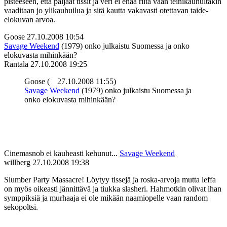
pisteeseen, että paljaat tissit ja veri ei enää riitä vaan teinikauhultakin
vaaditaan jo ylikauhuilua ja sitä kautta vakavasti otettavan taide-
elokuvan arvoa.
Goose
27.10.2008 10:54
Savage Weekend
(1979) onko julkaistu Suomessa ja onko
elokuvasta mihinkään?
Rantala
27.10.2008 19:25
Goose (
27.10.2008 11:55)
Savage Weekend
(1979) onko julkaistu Suomessa ja
onko elokuvasta mihinkään?
Cinemasnob ei kauheasti kehunut...
Savage Weekend
willberg
27.10.2008 19:38
Slumber Party Massacre! Löytyy tissejä ja roska-arvoja mutta leffa
on myös oikeasti jännittävä ja tiukka slasheri. Hahmotkin olivat ihan
symppiksiä ja murhaaja ei ole mikään naamiopelle vaan random
sekopoltsi.