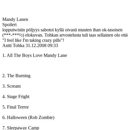
Mandy Lanen
Spoileri
lopputwistin pöljyys sabotoi kyllä oivasti muuten ihan ok-tasoisen
(***-***½) elokuvan. Tohkan arvostelusta tuli taas sellainen olo että
"I feel like I'm taking crazy pills"!
Antti Tohka
31.12.2008 09:33
1. All The Boys Love Mandy Lane
2. The Burning
3. Scream
4. Stage Fright
5. Final Terror
6. Halloween (Rob Zombie)
7. Sleepaway Camp