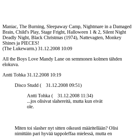
Maniac, The Burning, Sleepaway Camp, Nightmare in a Damaged
Brain, Child's Play, Stage Fright, Halloween 1 & 2, Silent Night
Deadly Night, Black Christmas (1974), Nattevagten, Monkey
Shines ja PIECES!
(The Lukewarm.)
31.12.2008 10:09
All the Boys Love Mandy Lane on semmonen kolmen tähden
elokuva.
Antti Tohka
31.12.2008 10:19
Disco Studd (
31.12.2008 09:51)
Antti Tohka (
31.12.2008 11:34)
...jos olisivat slahereitä, mutta kun eivät
ole.
Miten toi slasher nyt sitten oikeasti määritellään? Olisi
nimittäin pari hyvää tappoleffaa mielessä, mutta en