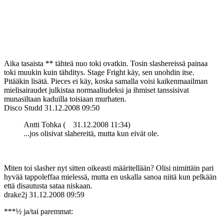
Aika tasaista ** tähteä nuo toki ovatkin. Tosin slashereissä painaa
toki muukin kuin tähditys. Stage Fright käy, sen unohdin itse.
Pitääkin lisätä. Pieces ei käy, koska samalla voisi kaikenmaailman
mielisairaudet julkistaa normaaliudeksi ja ihmiset tanssisivat
munasiltaan kaduilla toisiaan murhaten.
Disco Studd
31.12.2008 09:50
Antti Tohka (
31.12.2008 11:34)
...jos olisivat slahereitä, mutta kun eivät ole.
Miten toi slasher nyt sitten oikeasti määritellään? Olisi nimittäin pari
hyvää tappoleffaa mielessä, mutta en uskalla sanoa niitä kun pelkään
että disautusta sataa niskaan.
drake2j
31.12.2008 09:59
***½ ja/tai paremmat: