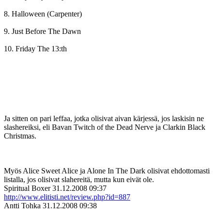
8. Halloween (Carpenter)
9. Just Before The Dawn
10. Friday The 13:th
Ja sitten on pari leffaa, jotka olisivat aivan kärjessä, jos laskisin ne
slashereiksi, eli Bavan Twitch of the Dead Nerve ja Clarkin Black
Christmas.
Myös Alice Sweet Alice ja Alone In The Dark olisivat ehdottomasti
listalla, jos olisivat slahereitä, mutta kun eivät ole.
Spiritual Boxer
31.12.2008 09:37
http://www.elitisti.net/review.php?id=887
Antti Tohka
31.12.2008 09:38