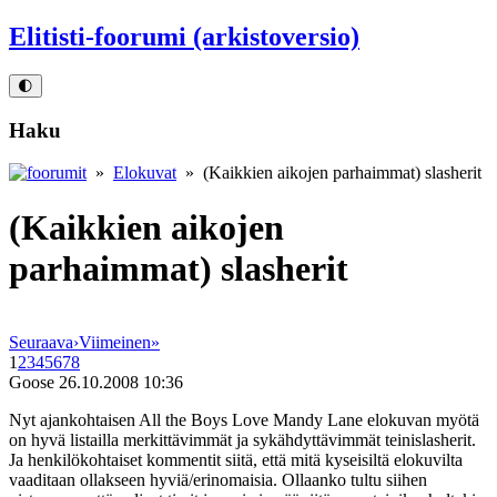
Elitisti-foorumi (arkistoversio)
🌓
Haku
»
Elokuvat
» (Kaikkien aikojen parhaimmat) slasherit
(Kaikkien aikojen
parhaimmat) slasherit
Seuraava
›
Viimeinen
»
1
2
3
4
5
6
7
8
Goose
26.10.2008 10:36
Nyt ajankohtaisen All the Boys Love Mandy Lane elokuvan myötä
on hyvä listailla merkittävimmät ja sykähdyttävimmät teinislasherit.
Ja henkilökohtaiset kommentit siitä, että mitä kyseisiltä elokuvilta
vaaditaan ollakseen hyviä/erinomaisia. Ollaanko tultu siihen