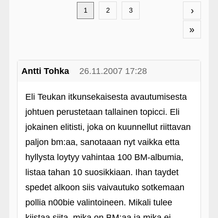
›
1
2
3
»
Antti Tohka
26.11.2007 17:28
Eli Teukan itkunsekaisesta avautumisesta
johtuen perustetaan tallainen topicci. Eli
jokainen elitisti, joka on kuunnellut riittavan
paljon bm:aa, sanotaaan nyt vaikka etta
hyllysta loytyy vahintaa 100 BM-albumia,
listaa tahan 10 suosikkiaan. Ihan taydet
spedet alkoon siis vaivautuko sotkemaan
pollia n00bie valintoineen. Mikali tulee
kiistaa siita, mika on BM:aa ja mika ei,