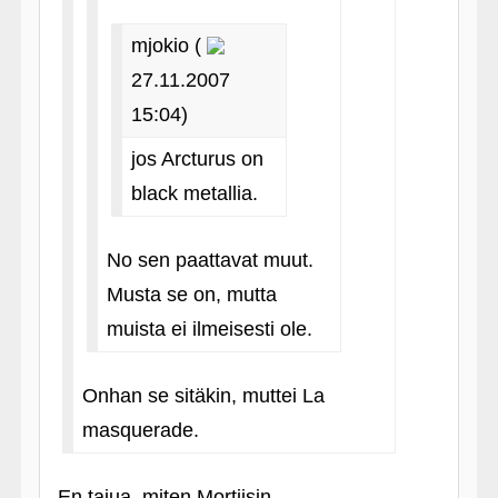
mjokio (
27.11.2007
15:04)
jos Arcturus on
black metallia.
No sen paattavat muut.
Musta se on, mutta
muista ei ilmeisesti ole.
Onhan se sitäkin, muttei La
masquerade.
En tajua, miten Mortiisin