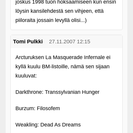
joskus 1998 tuon hoksaamiseen kun ensin
löysin kansilehdestä sen vihjeen, että
piiloraita jossain levyllä olisi...)
Tomi Pulkki
27.11.2007 12:15
Arcturuksen La Masquerade Infernale ei
kyllä kuulu BM-listoille, nämä sen sijaan
kuuluvat:
Darkthrone: Transsylvanian Hunger
Burzum: Filosofem
Weakling: Dead As Dreams