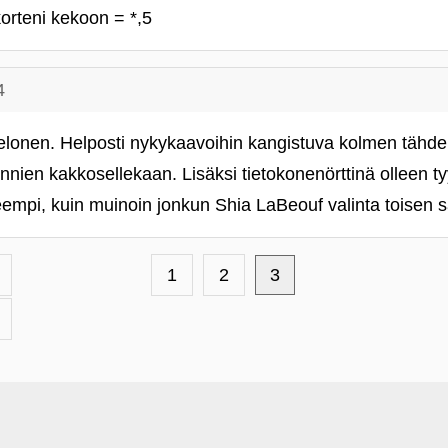
orteni kekoon = *,5
4
nelonen. Helposti nykykaavoihin kangistuva kolmen tähde
nnien kakkosellekaan. Lisäksi tietokonenörttinä olleen tyy
empi, kuin muinoin jonkun Shia LaBeouf valinta toisen s
1
2
3