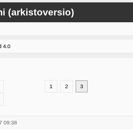
mi (arkistoversio)
 4.0
1
2
3
7 09:38