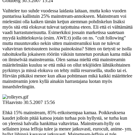
Goldberg
30.5.2007 15:24
Vaihtelee tuo suhde vuodessa laidasta laitaan, mutta koko vuoden
puntarissa kallistuin 25% mainstream-annokseen. Mainstream voi
mielestäni olla kaiken tämän ketjun aiemman pohdiskelun lisäksi
myös sitä että elokuvat tulevat tarjottuina eteen. Eli että ei välttämättä
vaadi harrastuneisuutta. Esimerkiksi jossain marketissa saatetaan
myydä kulttielokuvia (esim. AWE:t) joilla on ns. "cult following"
mutta muuntuvatko nekin sitten mainstreamiksi kun ne tulevat
valtavirran tietoisuuteen isoina painoksina? Sitten on tietysti se isolla
rahoituksella jokaiseen rööriin väkisin tunnetun porukan kama mikä
on ilmiselvää mainstreamia. Olen samaa mieltä että mainstreamin
määritelmään kuuluu se että mikä on ollut tekijöiden lähtäkohtainen
pyrkimys ja missä elokuva on tehty millä resursseilla, studio tai ei.
Hirviän pitkäksi menee kun alkaa pohtimaan mikä kaikki määrittelee
mainstreamin joten kyllä ainakin harrastajana luotan myös
innardsfeelingiin.
THaavisto
30.5.2007 15:56
Ehkä 15% mainstream, 85% erikoisempaa kamaa. Poikkeuksena
kaudet jolloin pitää katsoa jotain turhaa pois hyllystä, se turha kun
on yleensä halvalla hankittua valtavirtaa. Mainstream-hylly on
sellainen jossa leffoja tulee ja menee jatkuvasti, eurocult, anime- ym.
hyllyt lähinnä kasvavat jatkuvasti. Mainstream-leffoja ei tule