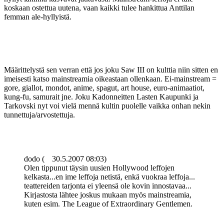
koskaan ostettua uutena, vaan kaikki tulee hankittua Anttilan
femman ale-hyllyistä.
Määrittelystä sen verran että jos joku Saw III on kulttia niin sitten en
imeisesti katso mainstreamia oikeastaan ollenkaan. Ei-mainstream =
gore, giallot, mondot, anime, spagut, art house, euro-animaatiot,
kung-fu, samurait jne. Joku Kadonneitten Lasten Kaupunki ja
Tarkovski nyt voi vielä mennä kultin puolelle vaikka onhan nekin
tunnettuja/arvostettuja.
dodo (
30.5.2007 08:03)
Olen tippunut täysin uusien Hollywood leffojen
kelkasta...en ime leffoja netistä, enkä vuokraa leffoja...
teattereiden tarjonta ei yleensä ole kovin innostavaa...
Kirjastosta lähtee joskus mukaan myös mainstreamia,
kuten esim. The League of Extraordinary Gentlemen.