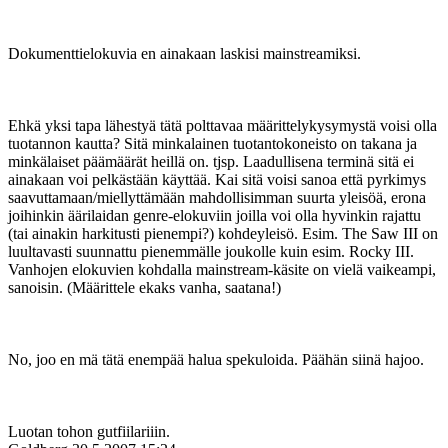
Dokumenttielokuvia en ainakaan laskisi mainstreamiksi.
Ehkä yksi tapa lähestyä tätä polttavaa määrittelykysymystä voisi olla
tuotannon kautta? Sitä minkalainen tuotantokoneisto on takana ja
minkälaiset päämäärät heillä on. tjsp. Laadullisena terminä sitä ei
ainakaan voi pelkästään käyttää. Kai sitä voisi sanoa että pyrkimys
saavuttamaan/miellyttämään mahdollisimman suurta yleisöä, erona
joihinkin äärilaidan genre-elokuviin joilla voi olla hyvinkin rajattu
(tai ainakin harkitusti pienempi?) kohdeyleisö. Esim. The Saw III on
luultavasti suunnattu pienemmälle joukolle kuin esim. Rocky III.
Vanhojen elokuvien kohdalla mainstream-käsite on vielä vaikeampi,
sanoisin. (Määrittele ekaks vanha, saatana!)
No, joo en mä tätä enempää halua spekuloida. Päähän siinä hajoo.
Luotan tohon gutfiilariiin.