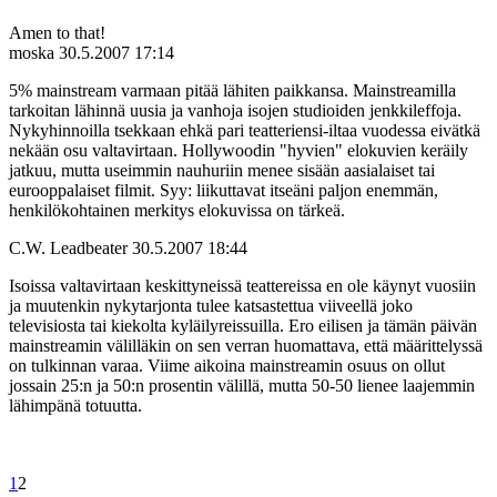
Amen to that!
moska
30.5.2007 17:14
5% mainstream varmaan pitää lähiten paikkansa. Mainstreamilla
tarkoitan lähinnä uusia ja vanhoja isojen studioiden jenkkileffoja.
Nykyhinnoilla tsekkaan ehkä pari teatteriensi-iltaa vuodessa eivätkä
nekään osu valtavirtaan. Hollywoodin "hyvien" elokuvien keräily
jatkuu, mutta useimmin nauhuriin menee sisään aasialaiset tai
eurooppalaiset filmit. Syy: liikuttavat itseäni paljon enemmän,
henkilökohtainen merkitys elokuvissa on tärkeä.
C.W. Leadbeater
30.5.2007 18:44
Isoissa valtavirtaan keskittyneissä teattereissa en ole käynyt vuosiin
ja muutenkin nykytarjonta tulee katsastettua viiveellä joko
televisiosta tai kiekolta kyläilyreissuilla. Ero eilisen ja tämän päivän
mainstreamin välilläkin on sen verran huomattava, että määrittelyssä
on tulkinnan varaa. Viime aikoina mainstreamin osuus on ollut
jossain 25:n ja 50:n prosentin välillä, mutta 50-50 lienee laajemmin
lähimpänä totuutta.
1
2