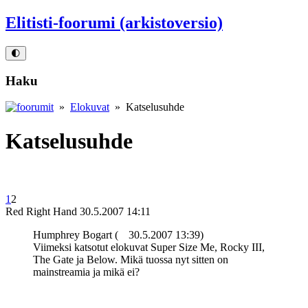
Elitisti-foorumi (arkistoversio)
🌓
Haku
»
Elokuvat
» Katselusuhde
Katselusuhde
1
2
Red Right Hand
30.5.2007 14:11
Humphrey Bogart (
30.5.2007 13:39)
Viimeksi katsotut elokuvat Super Size Me, Rocky III,
The Gate ja Below. Mikä tuossa nyt sitten on
mainstreamia ja mikä ei?