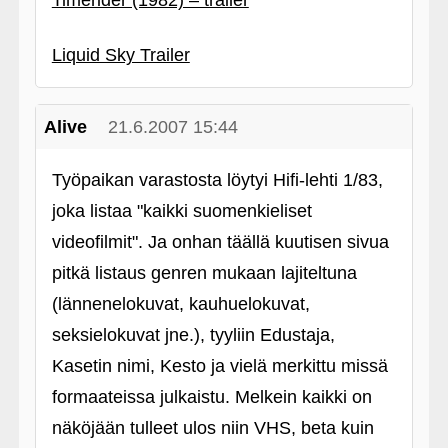
Timerider (1982) – trailer
Liquid Sky Trailer
Alive
21.6.2007 15:44
Työpaikan varastosta löytyi Hifi-lehti 1/83,
joka listaa "kaikki suomenkieliset
videofilmit". Ja onhan täällä kuutisen sivua
pitkä listaus genren mukaan lajiteltuna
(lännenelokuvat, kauhuelokuvat,
seksielokuvat jne.), tyyliin Edustaja,
Kasetin nimi, Kesto ja vielä merkittu missä
formaateissa julkaistu. Melkein kaikki on
näköjään tulleet ulos niin VHS, beta kuin