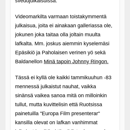
svedujulkaisuissa.
Videomarkilta varmaan toistakymmentä
julkaisua, joita ei ainakaan galleriassa ole,
jokunen joka taitaa olla joltain muulta
lafkalta. Mm. joskus aiemmin kyselemäsi
Epäsikiö ja Paholaisen verinen yö sekä
Baldanellon
Minä tapoin Johnny Ringon.
Tässä ei kyllä ole kaikki tammikuuhun ‑83
mennessä julkaistut nauhat, vaikka
sinänsä vaikea sanoa mitä on milloinkin
tullut, mutta kuvittelisin että Ruotsissa
painetuilla "Europa Film presenterar"
kansilla olevat on lafkan vanhimmat