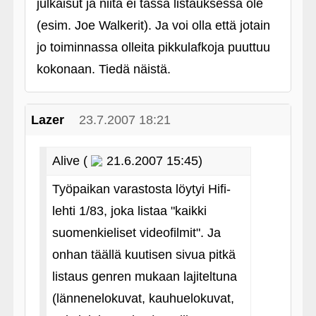
julkaisut ja niitä ei tässä listauksessa ole
(esim. Joe Walkerit). Ja voi olla että jotain
jo toiminnassa olleita pikkulafkoja puuttuu
kokonaan. Tiedä näistä.
Lazer
23.7.2007 18:21
Alive (
21.6.2007 15:45)
Työpaikan varastosta löytyi Hifi-
lehti 1/83, joka listaa "kaikki
suomenkieliset videofilmit". Ja
onhan täällä kuutisen sivua pitkä
listaus genren mukaan lajiteltuna
(lännenelokuvat, kauhuelokuvat,