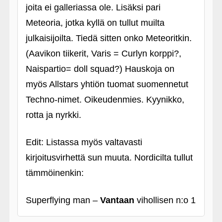
joita ei galleriassa ole. Lisäksi pari
Meteoria, jotka kyllä on tullut muilta
julkaisijoilta. Tiedä sitten onko Meteoritkin.
(Aavikon tiikerit, Varis = Curlyn korppi?,
Naispartio= doll squad?) Hauskoja on
myös Allstars yhtiön tuomat suomennetut
Techno-nimet. Oikeudenmies. Kyynikko,
rotta ja nyrkki.
Edit: Listassa myös valtavasti
kirjoitusvirhettä sun muuta. Nordicilta tullut
tämmöinenkin:
Superflying man –
Vantaan
vihollisen n:o 1