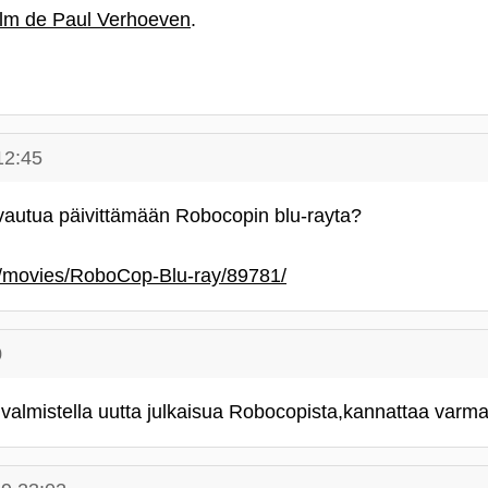
ilm de Paul Verhoeven
.
12:45
vautua päivittämään Robocopin blu-rayta?
m/movies/RoboCop-Blu-ray/89781/
0
 valmistella uutta julkaisua Robocopista,kannattaa varma