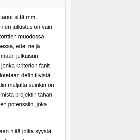
tanut siitä mm.
inen julkistus on vain
ikorttien muodossa
essa, ettei neljä
kemään julkaisun
jonka Criterion fanit
otetaan definitiivistä
in maljalta suinkin on
mista projektin tähän
en potenssiin, joka
an niitä joilta syystä