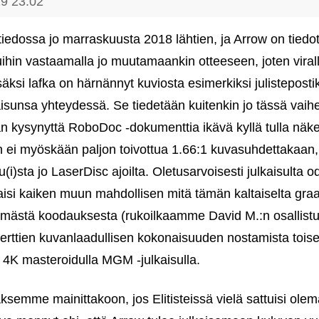
19 23:02
tiedossa jo marraskuusta 2018 lähtien, ja Arrow on tiedot
uihin vastaamalla jo muutamaankin otteeseen, joten virall
äksi lafka on härnännyt kuviosta esimerkiksi julistepost
isunsa yhteydessä. Se tiedetään kuitenkin jo tässä vaihe
ään kysynyttä RoboDoc ‑dokumenttia ikävä kyllä tulla nä
n ei myöskään paljon toivottua 1.66:1 kuvasuhdettakaan, 
(i)sta jo LaserDisc ajoilta. Oletusarvoisesti julkaisulta od
aisi kaiken muun mahdollisen mitä tämän kaltaiselta graal
tömästä koodauksesta (rukoilkaamme David M.:n osallistu
serttien kuvanlaadullisen kokonaisuuden nostamista toise
 4K masteroidulla MGM ‑julkaisulla.
ksemme mainittakoon, jos Elitisteissä vielä sattuisi olema