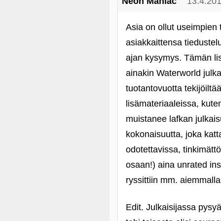
Neon Maniac
13.4.20
Asia on ollut useimpien 
asiakkaittensa tiedustel
ajan kysymys. Tämän lis
ainakin Waterworld julka
tuotantovuotta tekijöilt
lisämateriaaleissa, kute
muistanee lafkan julkaisu
kokonaisuutta, joka katt
odotettavissa, tinkimät
osaan!) aina unrated in
ryssittiin mm. aiemmalla
Edit. Julkaisijassa pysyä