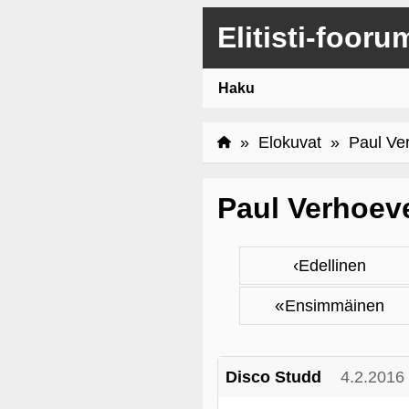
Elitisti-fooru
Haku
»
Elokuvat
» Paul Ve
Paul Verhoev
‹
Edellinen
«
Ensimmäinen
Disco Studd
4.2.2016