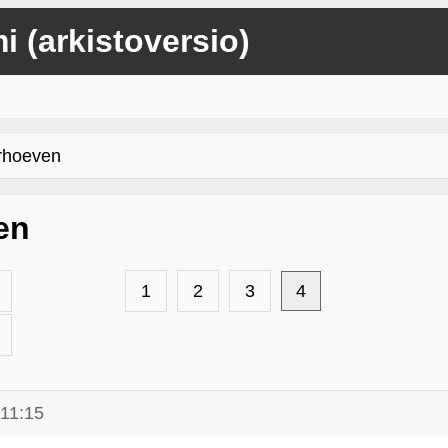
mi (arkistoversio)
rhoeven
en
1
2
3
4
 11:15