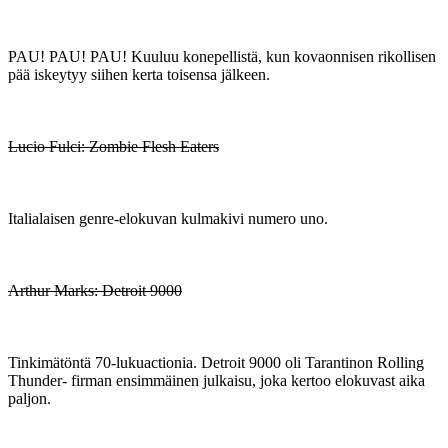
PAU! PAU! PAU! Kuuluu konepellistä, kun kovaonnisen rikollisen
pää iskeytyy siihen kerta toisensa jälkeen.
Lucio Fulci: Zombie Flesh Eaters
Italialaisen genre-elokuvan kulmakivi numero uno.
Arthur Marks: Detroit 9000
Tinkimätöntä 70-lukuactionia. Detroit 9000 oli Tarantinon Rolling
Thunder- firman ensimmäinen julkaisu, joka kertoo elokuvast aika
paljon.