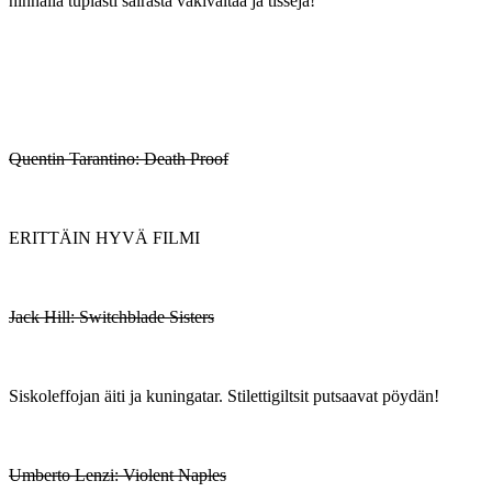
hinnalla tuplasti sairasta väkivaltaa ja tissejä!
Quentin Tarantino: Death Proof
ERITTÄIN HYVÄ FILMI
Jack Hill: Switchblade Sisters
Siskoleffojan äiti ja kuningatar. Stilettigiltsit putsaavat pöydän!
Umberto Lenzi: Violent Naples