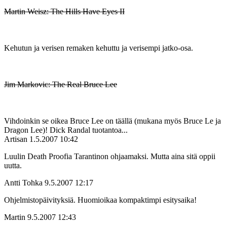
Martin Weisz: The Hills Have Eyes II
Kehutun ja verisen remaken kehuttu ja verisempi jatko-osa.
Jim Markovic: The Real Bruce Lee
Vihdoinkin se oikea Bruce Lee on täällä (mukana myös Bruce Le ja
Dragon Lee)! Dick Randal tuotantoa...
Artisan
1.5.2007 10:42
Luulin Death Proofia Tarantinon ohjaamaksi. Mutta aina sitä oppii
uutta.
Antti Tohka
9.5.2007 12:17
Ohjelmistopäivityksiä. Huomioikaa kompaktimpi esitysaika!
Martin
9.5.2007 12:43