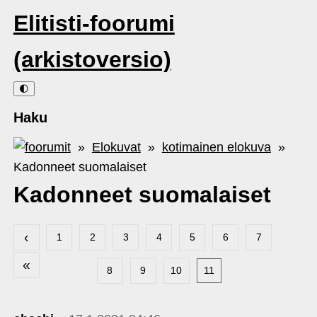
Elitisti-foorumi
(arkistoversio)
🌓
Haku
»
Elokuvat
»
kotimainen elokuva
»
Kadonneet suomalaiset
Kadonneet suomalaiset
‹
1
2
3
4
5
6
7
«
8
9
10
11