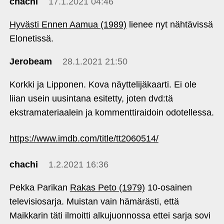
chachi
17.1.2021 04:46
Hyvästi Ennen Aamua (1989)
lienee nyt nähtävissä
Elonetissä.
Jerobeam
28.1.2021 21:50
Korkki ja Lipponen. Kova näyttelijäkaarti. Ei ole
liian usein uusintana esitetty, joten dvd:tä
ekstramateriaalein ja kommenttiraidoin odotellessa.
https://www.imdb.com/title/tt2060514/
chachi
1.2.2021 16:36
Pekka Parikan
Rakas Peto (1979)
10-osainen
televisiosarja. Muistan vain hämärästi, että
Maikkarin täti ilmoitti alkujuonnossa ettei sarja sovi