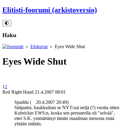
Elitisti-foorumi (arkistoversio)
🌓
Haku
»
Elokuvat
» Eyes Wide Shut
Eyes Wide Shut
1
2
Red Right Hand
21.4.2007 08:01
Spaddu (
20.4.2007 20:49)
Sitäpaitsi, haukkuihan se NYT:ssä neljä (?) vuotta sitten
Kubrickin EWS:n, koska sen perusteella oli "selvää",
ettei S.K. ymmärtänyt tämän maailman menosta enää
yhtään mitään.