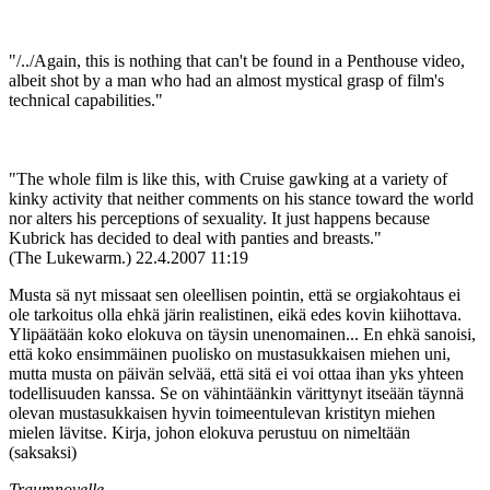
"/../Again, this is nothing that can't be found in a Penthouse video,
albeit shot by a man who had an almost mystical grasp of film's
technical capabilities."
"The whole film is like this, with Cruise gawking at a variety of
kinky activity that neither comments on his stance toward the world
nor alters his perceptions of sexuality. It just happens because
Kubrick has decided to deal with panties and breasts."
(The Lukewarm.)
22.4.2007 11:19
Musta sä nyt missaat sen oleellisen pointin, että se orgiakohtaus ei
ole tarkoitus olla ehkä järin realistinen, eikä edes kovin kiihottava.
Ylipäätään koko elokuva on täysin unenomainen... En ehkä sanoisi,
että koko ensimmäinen puolisko on mustasukkaisen miehen uni,
mutta musta on päivän selvää, että sitä ei voi ottaa ihan yks yhteen
todellisuuden kanssa. Se on vähintäänkin värittynyt itseään täynnä
olevan mustasukkaisen hyvin toimeentulevan kristityn miehen
mielen lävitse. Kirja, johon elokuva perustuu on nimeltään
(saksaksi)
Traumnovelle
.