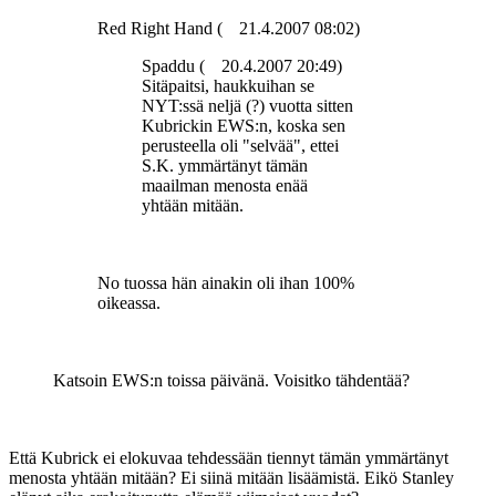
Red Right Hand (
21.4.2007 08:02)
Spaddu (
20.4.2007 20:49)
Sitäpaitsi, haukkuihan se
NYT:ssä neljä (?) vuotta sitten
Kubrickin EWS:n, koska sen
perusteella oli "selvää", ettei
S.K. ymmärtänyt tämän
maailman menosta enää
yhtään mitään.
No tuossa hän ainakin oli ihan 100%
oikeassa.
Katsoin EWS:n toissa päivänä. Voisitko tähdentää?
Että Kubrick ei elokuvaa tehdessään tiennyt tämän ymmärtänyt
menosta yhtään mitään? Ei siinä mitään lisäämistä. Eikö Stanley