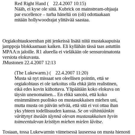
Red Right Hand (
22.4.2007 10:15)
Nääh, ei kyse ole siitä. Kubrick on mainstream-ohjaaja
par excellence – turha häneltä on (oli) odottaakaan
mitään hollywoodrajat ylittävää saastaa.
Orgiakohtaukseenhan piti jenkeissä lisätä niitä mustakaapuisia
jamppoja blokkaamaan kaiken. Eli kyllähän tässä taas astuttiin
MPAA:n jaloille. R1 alueella ei vieläkään ole sensuroimatonta
versiota elokuvasta.
JMustonen
22.4.2007 12:13
(The Lukewarm.) (
22.4.2007 11:20)
Musta sä nyt missaat sen oleellisen pointin, että se
orgiakohtaus ei ole tarkoitus olla ehkä järin realistinen,
eikä edes kovin kiihottava. Ylipäätään koko elokuva on
täysin unenomainen... En ehkä sanoisi, että koko
ensimmäinen puolisko on mustasukkaisen miehen uni,
mutta musta on päivän selvää, että sitä ei voi ottaa ihan
yks yhteen todellisuuden kanssa.
Se on vähintäänkin
värittynyt itseään täynnä olevan mustasukkaisen hyvin
toimeentulevan kristityn miehen mielen lävitse
.
Tosiaan, tossa Lukewarmin viimeisessä lauseessa on musta hienosti