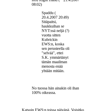
08:02)
Spaddu (
20.4.2007 20:49)
Sitäpaitsi,
haukkuihan se
NYT:ssä neljä (?)
vuotta sitten
Kubrickin
EWS:n, koska
sen perusteella oli
"selvää", ettei
S.K. ymmärtänyt
tämän maailman
menosta enää
yhtään mitään.
No tuossa hän ainakin oli ihan
100% oikeassa.
Katsoin EWS:n toissa päivänä. Voisitko