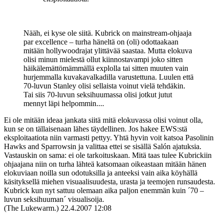
Nääh, ei kyse ole siitä. Kubrick on mainstream-ohjaaja
par excellence – turha häneltä on (oli) odottaakaan
mitään hollywoodrajat ylittävää saastaa. Mutta elokuva
olisi minun mielestä ollut kiinnostavampi joko sitten
häikälemättömämmällä explolla tai sitten muuten vain
hurjemmalla kuvakavalkadilla varustettuna. Luulen että
70-luvun Stanley olisi sellaista voinut vielä tehdäkin.
Tai siis 70-luvun seksihuumassa olisi jotkut jutut
mennyt läpi helpommin....
Ei ole mitään ideaa jankata siitä mitä elokuvassa olisi voinut olla,
kun se on tällaisenaan lähes täydellinen. Jos hakee EWS:stä
eksploitaatiota niin varmasti pettyy. Yhtä hyvin voit katsoa Pasolinin
Hawks and Sparrowsin ja valittaa ettei se sisällä Salón ajatuksia.
Vastauskin on sama: ei ole tarkoituskaan. Mitä taas tulee Kubrickiin
ohjaajana niin on turha lähteä katsomaan oikeastaan mitään hänen
elokuviaan noilla sun odotuksilla ja anteeksi vain aika köyhällä
käsityksellä miehen visuaalisuudesta, urasta ja teemojen runsaudesta.
Kubrick kun nyt sattuu olemaan aika paljon enemmän kuin ´70 –
luvun seksihuuman´ visualisoija.
(The Lukewarm.)
22.4.2007 12:08