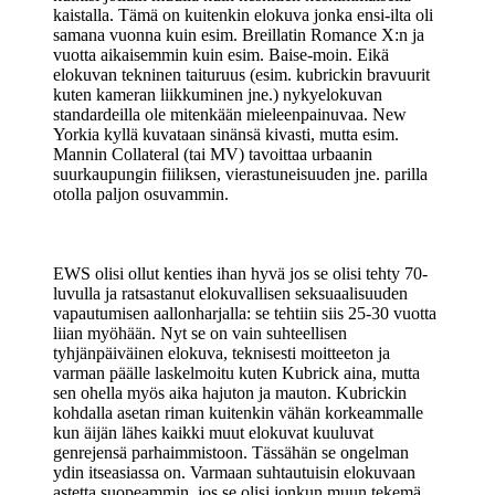
kaistalla. Tämä on kuitenkin elokuva jonka ensi-ilta oli
samana vuonna kuin esim. Breillatin Romance X:n ja
vuotta aikaisemmin kuin esim. Baise-moin. Eikä
elokuvan tekninen taituruus (esim. kubrickin bravuurit
kuten kameran liikkuminen jne.) nykyelokuvan
standardeilla ole mitenkään mieleenpainuvaa. New
Yorkia kyllä kuvataan sinänsä kivasti, mutta esim.
Mannin Collateral (tai MV) tavoittaa urbaanin
suurkaupungin fiiliksen, vierastuneisuuden jne. parilla
otolla paljon osuvammin.
EWS olisi ollut kenties ihan hyvä jos se olisi tehty 70-
luvulla ja ratsastanut elokuvallisen seksuaalisuuden
vapautumisen aallonharjalla: se tehtiin siis 25-30 vuotta
liian myöhään. Nyt se on vain suhteellisen
tyhjänpäiväinen elokuva, teknisesti moitteeton ja
varman päälle laskelmoitu kuten Kubrick aina, mutta
sen ohella myös aika hajuton ja mauton. Kubrickin
kohdalla asetan riman kuitenkin vähän korkeammalle
kun äijän lähes kaikki muut elokuvat kuuluvat
genrejensä parhaimmistoon. Tässähän se ongelman
ydin itseasiassa on. Varmaan suhtautuisin elokuvaan
astetta suopeammin, jos se olisi jonkun muun tekemä.