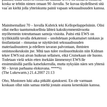
koska se tehtiin nimen omaan 90 ‑luvulla. Se kuvaa täydellisesti sitä
vaa´an kieltä jolla yhteiskunta painii vapaan seksuaalisuuden kanssa.
Mainitsemallasi 70 – luvulla Kubrick teki Kellopeliappelsiinin. Olisi
ollut melko taantumuksellista lähteä kaksikymmentävuotta
myöhemmin toteuttamaan samoja visioita. Paitsi että EWS on
tyylikkäällä tavalla dekatenssi – unohdetaan poikamaiset raiskaus ja
tissifantasiat – rinnastaa se näyttävästi seksuaalisuuden
materiaalisuuteen ja edelleen tavaran palvontaan, ihmisten
omistusoikeuksiin jne. Mitä taas tulee roolisuorituksiin niin Kidman
tekee EWS:ssä aivan huikean sellaisen, eikä Cruisekaan ole huono.
Todetaan vielä sekin etten itsekään lämmennyt EWS:lle
ensimmäisillä parilla katselukerralla, mutta nykyään näen sen yhtenä
90 – luvun parhaana elokuvana. ****½
(The Lukewarm.)
21.4.2007 21:13
Oho, Mustonen luki aika pitkälti ajatukseni. En ole varmaan
koskaan ollut näin samaa mieltä jostain asiasta kenenkään kanssa.