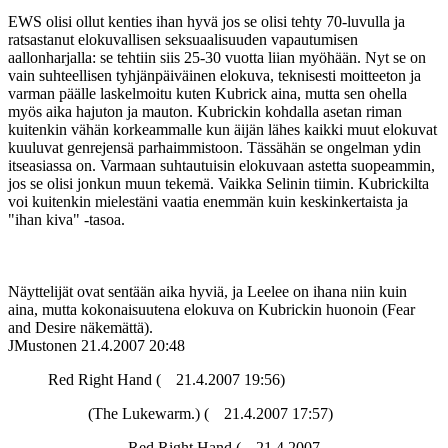
EWS olisi ollut kenties ihan hyvä jos se olisi tehty 70-luvulla ja
ratsastanut elokuvallisen seksuaalisuuden vapautumisen
aallonharjalla: se tehtiin siis 25-30 vuotta liian myöhään. Nyt se on
vain suhteellisen tyhjänpäiväinen elokuva, teknisesti moitteeton ja
varman päälle laskelmoitu kuten Kubrick aina, mutta sen ohella
myös aika hajuton ja mauton. Kubrickin kohdalla asetan riman
kuitenkin vähän korkeammalle kun äijän lähes kaikki muut elokuvat
kuuluvat genrejensä parhaimmistoon. Tässähän se ongelman ydin
itseasiassa on. Varmaan suhtautuisin elokuvaan astetta suopeammin,
jos se olisi jonkun muun tekemä. Vaikka Selinin tiimin. Kubrickilta
voi kuitenkin mielestäni vaatia enemmän kuin keskinkertaista ja
"ihan kiva" ‑tasoa.
Näyttelijät ovat sentään aika hyviä, ja Leelee on ihana niin kuin
aina, mutta kokonaisuutena elokuva on Kubrickin huonoin (Fear
and Desire näkemättä).
JMustonen
21.4.2007 20:48
Red Right Hand (
21.4.2007 19:56)
(The Lukewarm.) (
21.4.2007 17:57)
Red Right Hand (
21.4.2007