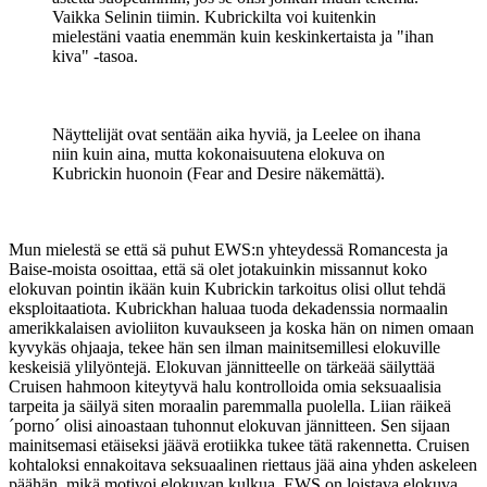
Vaikka Selinin tiimin. Kubrickilta voi kuitenkin
mielestäni vaatia enemmän kuin keskinkertaista ja "ihan
kiva" ‑tasoa.
Näyttelijät ovat sentään aika hyviä, ja Leelee on ihana
niin kuin aina, mutta kokonaisuutena elokuva on
Kubrickin huonoin (Fear and Desire näkemättä).
Mun mielestä se että sä puhut EWS:n yhteydessä Romancesta ja
Baise-moista osoittaa, että sä olet jotakuinkin missannut koko
elokuvan pointin ikään kuin Kubrickin tarkoitus olisi ollut tehdä
eksploitaatiota. Kubrickhan haluaa tuoda dekadenssia normaalin
amerikkalaisen avioliiton kuvaukseen ja koska hän on nimen omaan
kyvykäs ohjaaja, tekee hän sen ilman mainitsemillesi elokuville
keskeisiä ylilyöntejä. Elokuvan jännitteelle on tärkeää säilyttää
Cruisen hahmoon kiteytyvä halu kontrolloida omia seksuaalisia
tarpeita ja säilyä siten moraalin paremmalla puolella. Liian räikeä
´porno´ olisi ainoastaan tuhonnut elokuvan jännitteen. Sen sijaan
mainitsemasi etäiseksi jäävä erotiikka tukee tätä rakennetta. Cruisen
kohtaloksi ennakoitava seksuaalinen riettaus jää aina yhden askeleen
päähän, mikä motivoi elokuvan kulkua. EWS on loistava elokuva,