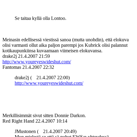
Se taitaa kyllä olla Lontoo.
Meinasin edellisessä viestissä sanoa (mutta unohdin), että elokuva
olisi varmasti ollut aika paljon parempi jos Kubrick olisi palannut
kotikaupunkiinsa kuvaamaan viimeisen elokuvansa.
drake2j
21.4.2007 21:59
http://www.youreyeswideshut.com/
Fantomas
21.4.2007 22:32
drake2j (
21.4.2007 22:00)
http://www.youreyeswideshut.com/
Merkillisimmät sivut sitten Donnie Darkon.
Red Right Hand
22.4.2007 10:14
JMustonen (
21.4.2007 20:49)
Mun mielestä se että sä puhut EWS:n yhteydessä