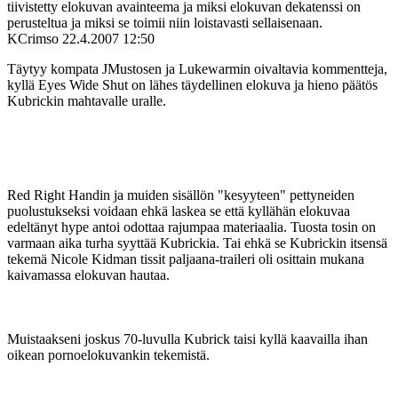
tiivistetty elokuvan avainteema ja miksi elokuvan dekatenssi on
perusteltua ja miksi se toimii niin loistavasti sellaisenaan.
KCrimso
22.4.2007 12:50
Täytyy kompata JMustosen ja Lukewarmin oivaltavia kommentteja,
kyllä Eyes Wide Shut on lähes täydellinen elokuva ja hieno päätös
Kubrickin mahtavalle uralle.
Red Right Handin ja muiden sisällön "kesyyteen" pettyneiden
puolustukseksi voidaan ehkä laskea se että kyllähän elokuvaa
edeltänyt hype antoi odottaa rajumpaa materiaalia. Tuosta tosin on
varmaan aika turha syyttää Kubrickia. Tai ehkä se Kubrickin itsensä
tekemä Nicole Kidman tissit paljaana-traileri oli osittain mukana
kaivamassa elokuvan hautaa.
Muistaakseni joskus 70-luvulla Kubrick taisi kyllä kaavailla ihan
oikean pornoelokuvankin tekemistä.