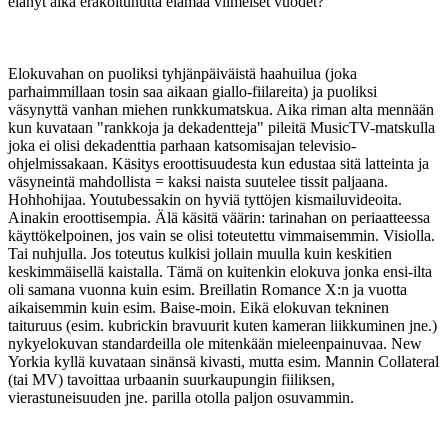
elänyt aika erakoitunutta elämää viimeiset vuodet?
Elokuvahan on puoliksi tyhjänpäiväistä haahuilua (joka
parhaimmillaan tosin saa aikaan giallo-fiilareita) ja puoliksi
väsynyttä vanhan miehen runkkumatskua. Aika riman alta mennään
kun kuvataan "rankkoja ja dekadentteja" pileitä MusicTV-matskulla
joka ei olisi dekadenttia parhaan katsomisajan televisio-
ohjelmissakaan. Käsitys eroottisuudesta kun edustaa sitä latteinta ja
väsyneintä mahdollista = kaksi naista suutelee tissit paljaana.
Hohhohijaa. Youtubessakin on hyviä tyttöjen kismailuvideoita.
Ainakin eroottisempia. Älä käsitä väärin: tarinahan on periaatteessa
käyttökelpoinen, jos vain se olisi toteutettu vimmaisemmin. Visiolla.
Tai nuhjulla. Jos toteutus kulkisi jollain muulla kuin keskitien
keskimmäisellä kaistalla. Tämä on kuitenkin elokuva jonka ensi-ilta
oli samana vuonna kuin esim. Breillatin Romance X:n ja vuotta
aikaisemmin kuin esim. Baise-moin. Eikä elokuvan tekninen
taituruus (esim. kubrickin bravuurit kuten kameran liikkuminen jne.)
nykyelokuvan standardeilla ole mitenkään mieleenpainuvaa. New
Yorkia kyllä kuvataan sinänsä kivasti, mutta esim. Mannin Collateral
(tai MV) tavoittaa urbaanin suurkaupungin fiiliksen,
vierastuneisuuden jne. parilla otolla paljon osuvammin.