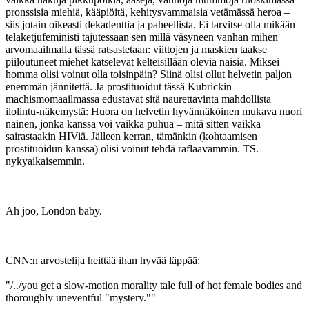
pronssisia miehiä, kääpiöitä, kehitysvammaisia vetämässä heroa –
siis jotain oikeasti dekadenttia ja paheellista. Ei tarvitse olla mikään
telaketjufeministi tajutessaan sen millä väsyneen vanhan mihen
arvomaailmalla tässä ratsastetaan: viittojen ja maskien taakse
piiloutuneet miehet katselevat kelteisillään olevia naisia. Miksei
homma olisi voinut olla toisinpäin? Siinä olisi ollut helvetin paljon
enemmän jännitettä. Ja prostituoidut tässä Kubrickin
machismomaailmassa edustavat sitä naurettavinta mahdollista
ilolintu-näkemystä: Huora on helvetin hyvännäköinen mukava nuori
nainen, jonka kanssa voi vaikka puhua – mitä sitten vaikka
sairastaakin HIViä. Jälleen kerran, tämänkin (kohtaamisen
prostituoidun kanssa) olisi voinut tehdä raflaavammin. TS.
nykyaikaisemmin.
Ah joo, London baby.
CNN:n arvostelija heittää ihan hyvää läppää:
"/../you get a slow-motion morality tale full of hot female bodies and
thoroughly uneventful "mystery.""