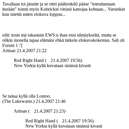
Tavallaan toi jännite ja se ettei päähenkilö pääse "toteuttamaan
itseään" toimii myös Kubrickin vitsinä katsojaa kohtaan... Varsinkin
kun miettii miten elokuva loppuu...
edit: tosin mä rakastuin EWS:n ihan ensi silmäykseltä, mutta se
olikin monella tapaa elämäni ehkä tärkein elokuvakokemus. Sali oli
Forum 1 :'[
Artisan
21.4.2007 21:22
Red Right Hand (
21.4.2007 19:56)
New Yorkia kyllä kuvataan sinänsä kivasti
Se taitaa kyllä olla Lontoo.
(The Lukewarm.)
21.4.2007 21:46
Artisan (
21.4.2007 21:23)
Red Right Hand (
21.4.2007 19:56)
New Yorkia kyllä kuvataan sinänsä kivasti