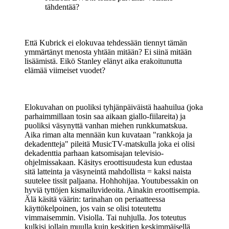
tähdentää?
Että Kubrick ei elokuvaa tehdessään tiennyt tämän
ymmärtänyt menosta yhtään mitään? Ei siinä mitään
lisäämistä. Eikö Stanley elänyt aika erakoitunutta
elämää viimeiset vuodet?
Elokuvahan on puoliksi tyhjänpäiväistä haahuilua (joka
parhaimmillaan tosin saa aikaan giallo-fiilareita) ja
puoliksi väsynyttä vanhan miehen runkkumatskua.
Aika riman alta mennään kun kuvataan "rankkoja ja
dekadentteja" pileitä MusicTV-matskulla joka ei olisi
dekadenttia parhaan katsomisajan televisio-
ohjelmissakaan. Käsitys eroottisuudesta kun edustaa
sitä latteinta ja väsyneintä mahdollista = kaksi naista
suutelee tissit paljaana. Hohhohijaa. Youtubessakin on
hyviä tyttöjen kismailuvideoita. Ainakin eroottisempia.
Älä käsitä väärin: tarinahan on periaatteessa
käyttökelpoinen, jos vain se olisi toteutettu
vimmaisemmin. Visiolla. Tai nuhjulla. Jos toteutus
kulkisi jollain muulla kuin keskitien keskimmäisellä