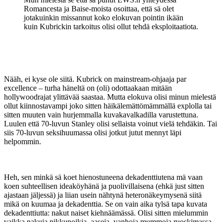
Romancesta ja Baise-moista osoittaa, että sä olet
jotakuinkin missannut koko elokuvan pointin ikään
kuin Kubrickin tarkoitus olisi ollut tehdä eksploitaatiota.
Nääh, ei kyse ole siitä. Kubrick on mainstream-ohjaaja par
excellence – turha häneltä on (oli) odottaakaan mitään
hollywoodrajat ylittävää saastaa. Mutta elokuva olisi minun mielestä
ollut kiinnostavampi joko sitten häikälemättömämmällä explolla tai
sitten muuten vain hurjemmalla kuvakavalkadilla varustettuna.
Luulen että 70-luvun Stanley olisi sellaista voinut vielä tehdäkin. Tai
siis 70-luvun seksihuumassa olisi jotkut jutut mennyt läpi
helpommin.
Heh, sen minkä sä koet hienostuneena dekadenttiutena mä vaan
koen suhteellisen ideaköyhänä ja puolivillaisena (ehkä just sitten
ajastaan jäljessä) ja liian usein nähtynä heteronäkeymysenä siitä
mikä on kuumaa ja dekadenttia. Se on vain aika tylsä tapa kuvata
dekadenttiutta: nakut naiset kiehnäämässä. Olisi sitten mielummin
vaikka nakuja pikkupoikia, aaseja, vanhoja mummoja ruoskimassa