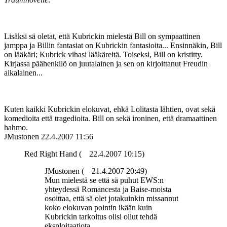
Lisäksi sä oletat, että Kubrickin mielestä Bill on sympaattinen
jamppa ja Billin fantasiat on Kubrickin fantasioita... Ensinnäkin, Bill
on lääkäri; Kubrick vihasi lääkäreitä. Toiseksi, Bill on kristitty.
Kirjassa päähenkilö on juutalainen ja sen on kirjoittanut Freudin
aikalainen...
Kuten kaikki Kubrickin elokuvat, ehkä Lolitasta lähtien, ovat sekä
komedioita että tragedioita. Bill on sekä ironinen, että dramaattinen
hahmo.
JMustonen
22.4.2007 11:56
Red Right Hand (
22.4.2007 10:15)
JMustonen (
21.4.2007 20:49)
Mun mielestä se että sä puhut EWS:n
yhteydessä Romancesta ja Baise-moista
osoittaa, että sä olet jotakuinkin missannut
koko elokuvan pointin ikään kuin
Kubrickin tarkoitus olisi ollut tehdä
eksploitaatiota.