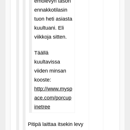
emolevyn tason
ennakkotilasin
tuon heti asiasta
kuultuani. Eli
viikkoja sitten.
Täällä
kuultavissa
viiden minsan
kooste:
http://www.mysp
ace.com/porcup
inetree
Pitipä laittaa itsekin levy