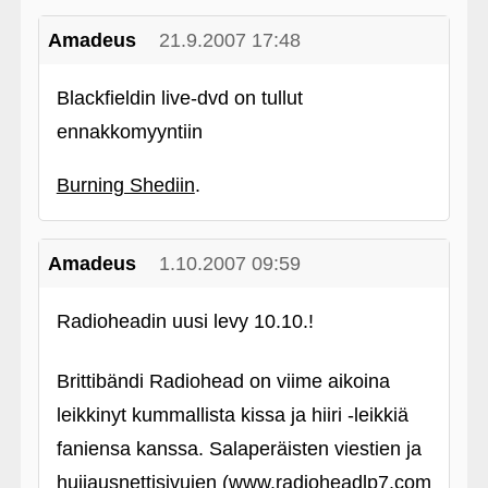
Amadeus
21.9.2007 17:48
Blackfieldin live-dvd on tullut
ennakkomyyntiin
Burning Shediin
.
Amadeus
1.10.2007 09:59
Radioheadin uusi levy 10.10.!
Brittibändi Radiohead on viime aikoina
leikkinyt kummallista kissa ja hiiri ‑leikkiä
faniensa kanssa. Salaperäisten viestien ja
huijausnettisivujen (www.radioheadlp7.com