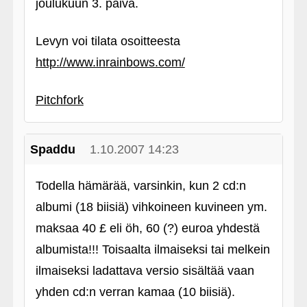
joulukuun 3. päivä.
Levyn voi tilata osoitteesta
http://www.inrainbows.com/
Pitchfork
Spaddu
1.10.2007 14:23
Todella hämärää, varsinkin, kun 2 cd:n
albumi (18 biisiä) vihkoineen kuvineen ym.
maksaa 40 £ eli öh, 60 (?) euroa yhdestä
albumista!!! Toisaalta ilmaiseksi tai melkein
ilmaiseksi ladattava versio sisältää vaan
yhden cd:n verran kamaa (10 biisiä).