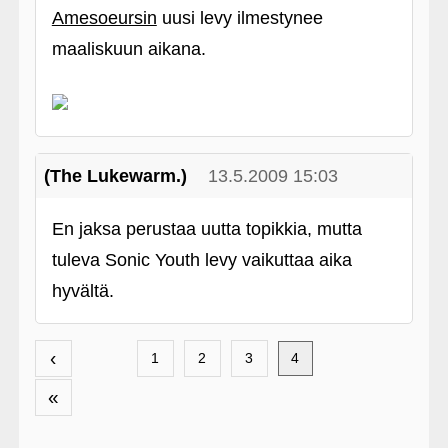
Amesoeursin
uusi levy ilmestynee
maaliskuun aikana.
(The Lukewarm.)
13.5.2009 15:03
En jaksa perustaa uutta topikkia, mutta
tuleva Sonic Youth levy vaikuttaa aika
hyvältä.
‹
1
2
3
4
«