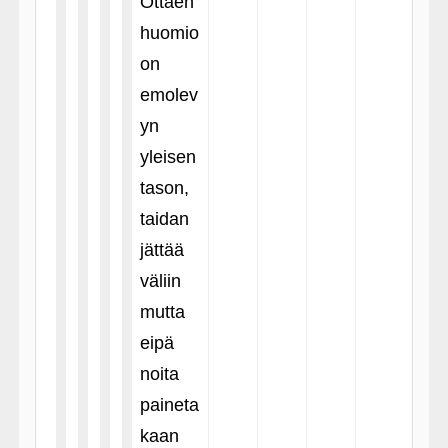
Ottaen
huomio
on
emolev
yn
yleisen
tason,
taidan
jättää
väliin
mutta
eipä
noita
paineta
kaan