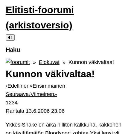
Elitisti-foorumi
(arkistoversio)
🌓
Haku
»
Elokuvat
» Kunnon väkivaltaa!
Kunnon väkivaltaa!
‹
Edellinen
«
Ensimmäinen
Seuraava
›
Viimeinen
»
1
2
3
4
Rantala
13.6.2006 23:06
Ykkös Snake on aika hillitön kalkkuna, kakkonen
on käsittämätön Bloodsport kohtaa Yksi lensi yli