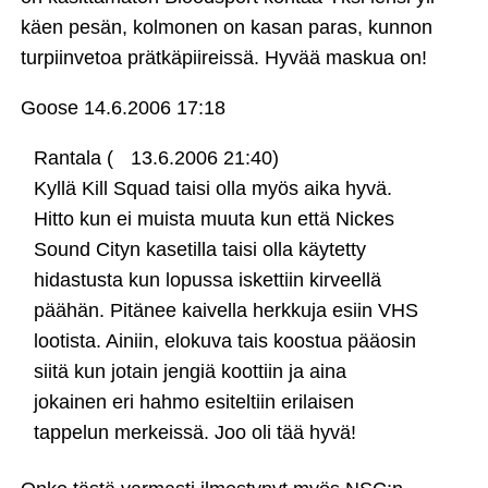
käen pesän, kolmonen on kasan paras, kunnon
turpiinvetoa prätkäpiireissä. Hyvää maskua on!
Goose
14.6.2006 17:18
Rantala (
13.6.2006 21:40)
Kyllä Kill Squad taisi olla myös aika hyvä.
Hitto kun ei muista muuta kun että Nickes
Sound Cityn kasetilla taisi olla käytetty
hidastusta kun lopussa iskettiin kirveellä
päähän. Pitänee kaivella herkkuja esiin VHS
lootista. Ainiin, elokuva tais koostua pääosin
siitä kun jotain jengiä koottiin ja aina
jokainen eri hahmo esiteltiin erilaisen
tappelun merkeissä. Joo oli tää hyvä!