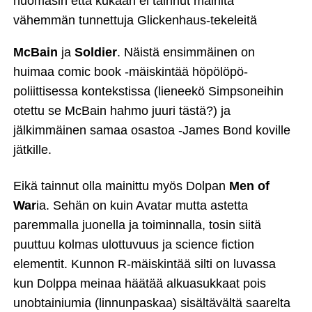
huomasin että kukaan ei tainnut mainita
vähemmän tunnettuja Glickenhaus-tekeleitä
McBain
ja
Soldier
. Näistä ensimmäinen on
huimaa comic book ‑mäiskintää höpölöpö-
poliittisessa kontekstissa (lieneekö Simpsoneihin
otettu se McBain hahmo juuri tästä?) ja
jälkimmäinen samaa osastoa ‑James Bond koville
jätkille.
Eikä tainnut olla mainittu myös Dolpan
Men of
War
ia. Sehän on kuin Avatar mutta astetta
paremmalla juonella ja toiminnalla, tosin siitä
puuttuu kolmas ulottuvuus ja science fiction
elementit. Kunnon R-mäiskintää silti on luvassa
kun Dolppa meinaa häätää alkuasukkaat pois
unobtainiumia (linnunpaskaa) sisältävältä saarelta