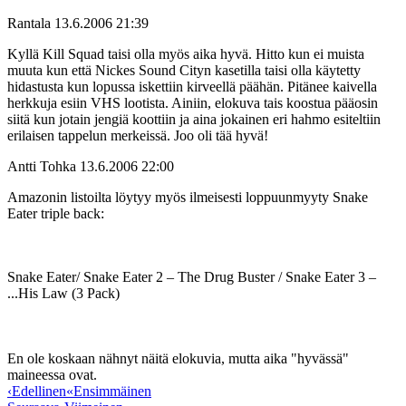
Rantala
13.6.2006 21:39
Kyllä Kill Squad taisi olla myös aika hyvä. Hitto kun ei muista
muuta kun että Nickes Sound Cityn kasetilla taisi olla käytetty
hidastusta kun lopussa iskettiin kirveellä päähän. Pitänee kaivella
herkkuja esiin VHS lootista. Ainiin, elokuva tais koostua pääosin
siitä kun jotain jengiä koottiin ja aina jokainen eri hahmo esiteltiin
erilaisen tappelun merkeissä. Joo oli tää hyvä!
Antti Tohka
13.6.2006 22:00
Amazonin listoilta löytyy myös ilmeisesti loppuunmyyty Snake
Eater triple back:
Snake Eater/ Snake Eater 2 – The Drug Buster / Snake Eater 3 –
...His Law (3 Pack)
En ole koskaan nähnyt näitä elokuvia, mutta aika "hyvässä"
maineessa ovat.
‹
Edellinen
«
Ensimmäinen