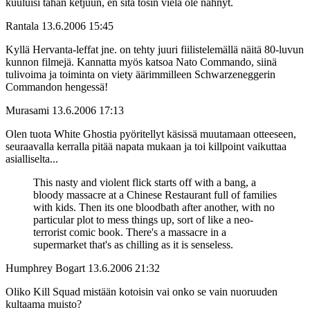
kuuluisi tähän ketjuun, en sitä tosin vielä ole nähnyt.
Rantala
13.6.2006 15:45
Kyllä Hervanta-leffat jne. on tehty juuri fiilistelemällä näitä 80-luvun
kunnon filmejä. Kannatta myös katsoa Nato Commando, siinä
tulivoima ja toiminta on viety äärimmilleen Schwarzeneggerin
Commandon hengessä!
Murasami
13.6.2006 17:13
Olen tuota White Ghostia pyöritellyt käsissä muutamaan otteeseen,
seuraavalla kerralla pitää napata mukaan ja toi killpoint vaikuttaa
asialliselta...
This nasty and violent flick starts off with a bang, a
bloody massacre at a Chinese Restaurant full of families
with kids. Then its one bloodbath after another, with no
particular plot to mess things up, sort of like a neo-
terrorist comic book. There's a massacre in a
supermarket that's as chilling as it is senseless.
Humphrey Bogart
13.6.2006 21:32
Oliko Kill Squad mistään kotoisin vai onko se vain nuoruuden
kultaama muisto?