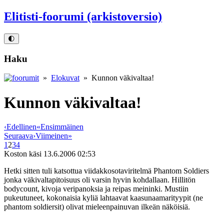
Elitisti-foorumi (arkistoversio)
🌓
Haku
»
Elokuvat
» Kunnon väkivaltaa!
Kunnon väkivaltaa!
‹
Edellinen
«
Ensimmäinen
Seuraava
›
Viimeinen
»
1
2
3
4
Koston käsi
13.6.2006 02:53
Hetki sitten tuli katsottua viidakkosotaviritelmä Phantom Soldiers
jonka väkivaltapitoisuus oli varsin hyvin kohdallaan. Hillitön
bodycount, kivoja veripanoksia ja reipas meininki. Mustiin
pukeutuneet, kokonaisia kyliä lahtaavat kaasunaamarityypit (ne
phantom soldiersit) olivat mieleenpainuvan ilkeän näköisiä.