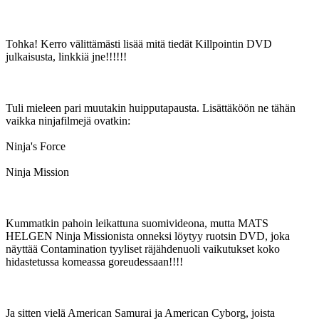
Tohka! Kerro välittämästi lisää mitä tiedät Killpointin DVD
julkaisusta, linkkiä jne!!!!!!
Tuli mieleen pari muutakin huipputapausta. Lisättäköön ne tähän
vaikka ninjafilmejä ovatkin:
Ninja's Force
Ninja Mission
Kummatkin pahoin leikattuna suomivideona, mutta MATS
HELGEN Ninja Missionista onneksi löytyy ruotsin DVD, joka
näyttää Contamination tyyliset räjähdenuoli vaikutukset koko
hidastetussa komeassa goreudessaan!!!!
Ja sitten vielä American Samurai ja American Cyborg, joista