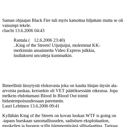
Saman ohjaajan Black Fire tuli myös katsottua hiljattain mutta se oli
vaisumpi tekele.
chachi
13.6.2006 04:43
Rantala (
12.6.2006 23:40)
..King of the Streets! Uijuijuijui, molemmat KK-
merkinnän ansainneita Video Express julkkia,
luullakseni uncutteja kummatkin.
Ihmeellistä lässytystä elokuvasta joka on kautta liinjan täysin ala-
arvoista paskaa, kerrankin oli VET päätöksessään oikeassa. Jopa
melkein ehdottamani Blood In Blood Out toimii
hidastempoisuudessaan paremmin.
Lauri Lehtinen
13.6.2006 09:41
Kyllähän King of the Streets on kovan luokan WTF is going on
‑tapaus hurskaan sanomallisuuden, sadistisen eksploitaation,
muskelien ja huonon scifin hämmentävänä sillisalaattina. Tarjoaa