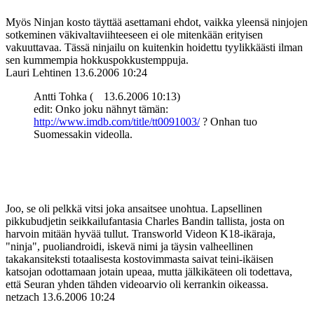
Myös Ninjan kosto täyttää asettamani ehdot, vaikka yleensä ninjojen
sotkeminen väkivaltaviihteeseen ei ole mitenkään erityisen
vakuuttavaa. Tässä ninjailu on kuitenkin hoidettu tyylikkäästi ilman
sen kummempia hokkuspokkustemppuja.
Lauri Lehtinen
13.6.2006 10:24
Antti Tohka (
13.6.2006 10:13)
edit: Onko joku nähnyt tämän:
http://www.imdb.com/title/tt0091003/
? Onhan tuo
Suomessakin videolla.
Joo, se oli pelkkä vitsi joka ansaitsee unohtua. Lapsellinen
pikkubudjetin seikkailufantasia Charles Bandin tallista, josta on
harvoin mitään hyvää tullut. Transworld Videon K18-ikäraja,
"ninja", puoliandroidi, iskevä nimi ja täysin valheellinen
takakansiteksti totaalisesta kostovimmasta saivat teini-ikäisen
katsojan odottamaan jotain upeaa, mutta jälkikäteen oli todettava,
että Seuran yhden tähden videoarvio oli kerrankin oikeassa.
netzach
13.6.2006 10:24