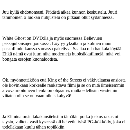
Juu kyllä ehdottomasti. Pitkästä aikaa kunnon keskustelu. Juuri
tämmöinen ö-luokan nuhjustelu on pitkään ollut sydänmessä.
White Ghost on DVD:llä ja myös suomessa Bellevuen
paskajulkaisujen joukossa. Löytyy yksittäin ja kolmen muun
paskafilmin kanssa samassa paketissa. Saattaa olla hankala löytää.
Ehkä nämä ovat juuri niitä moderneja huoltsikkafilmejä, mitä voi
bongata essojen kuonalootista.
Ok, myönnettäköön että King of the Streets ei väkivaltansa ansiosta
ole kovinkaan korkealle rankattava filmi ja se on mitä ilmeisemmin
aivovaurioituneen henkilön ohjaama, mutta edellisiin viesteihin
viitaten niin se on vaan niin sikahyvä!
Ja Eliminatorsin takakansitekstiin tämäkin poika joskus rakastui
täysin, valitettavasti kyseessä oli helvetin tylsä PG-kökköily, joka ei
todellakaan kuulu tähän topiikkiin.