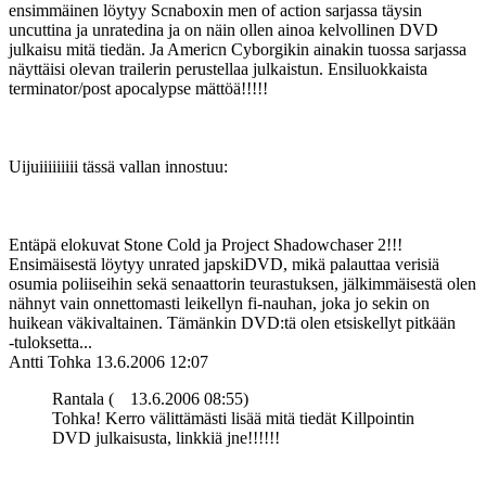
ensimmäinen löytyy Scnaboxin men of action sarjassa täysin
uncuttina ja unratedina ja on näin ollen ainoa kelvollinen DVD
julkaisu mitä tiedän. Ja Americn Cyborgikin ainakin tuossa sarjassa
näyttäisi olevan trailerin perustellaa julkaistun. Ensiluokkaista
terminator/post apocalypse mättöä!!!!!
Uijuiiiiiiiii tässä vallan innostuu:
Entäpä elokuvat Stone Cold ja Project Shadowchaser 2!!!
Ensimäisestä löytyy unrated japskiDVD, mikä palauttaa verisiä
osumia poliiseihin sekä senaattorin teurastuksen, jälkimmäisestä olen
nähnyt vain onnettomasti leikellyn fi-nauhan, joka jo sekin on
huikean väkivaltainen. Tämänkin DVD:tä olen etsiskellyt pitkään
‑tuloksetta...
Antti Tohka
13.6.2006 12:07
Rantala (
13.6.2006 08:55)
Tohka! Kerro välittämästi lisää mitä tiedät Killpointin
DVD julkaisusta, linkkiä jne!!!!!!