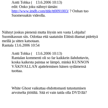
Antti Tohka (
13.6.2006 10:13)
edit: Onko joku nähnyt tämän:
http://www.imdb.com/title/tt0091003/
? Onhan tuo
Suomessakin videolla.
Nähnyt joskus pienenä mutta löysin sen vasta Lohjalta!
Suomikassun siis. Odottaa että saataisiin Elitisti-iltamat pidettyä
meillä ja sitten katsotaan.
Rantala
13.6.2006 10:54
Antti Tohka (
13.6.2006 10:13)
Rantalan kommenti oli so far kaikkein ilahduttavin,
koska kaikesta paistaa se lämpö, minkä KUNNON
VÄKIVALLAN ajatteleminen hänen sydämensä
tuottaa.
White Ghost vaikuttaa ehdottomasti tutustumisen
arvoiselta jöötiltä. Sitä ei vain taida olla DVD:llä?