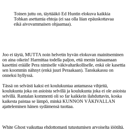
Toinen juttu on, täyttääkö Ed Huntin elokuva kaikkia
Tohkan asettamia ehtoja (ei saa olla liian epäuskottavaa
eikä aivovammaisen ohjaamaa).
Joo ei täytä, MUTTA noin helvetin hyvän elokuvan mainitseminen
on aina oikein! Harmittaa todella paljon, että menin lainaamaan
kasettini eräälle Pera nimiselle väkivaltarikolliselle, enkä ole kasettia
sen koommin nähnyt (enkä juuri Peraakaan). Tanskakassu on
onneksi hyllyssä.
Tässä on selvästi kaksi eri koulukuntaa antamassa vihjeitä,
koulukunta joka on asioista selvillä ja koulukunta joka ei ole asioista
selvillä. Rantalan kommenti oli so far kaikkein ilahduttavin, koska
kaikesta paistaa se lämpö, minkä KUNNON VÄKIVALLAN
ajatteleminen hänen sydämensä tuottaa.
White Ghost vaikuttaa ehdottomasti tutustumisen arvoiselta jöötiltä.