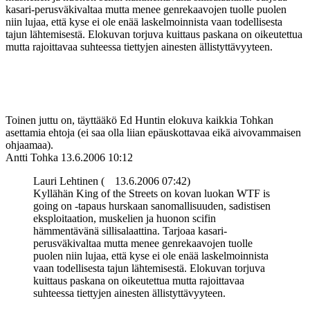
kasari-perusväkivaltaa mutta menee genrekaavojen tuolle puolen
niin lujaa, että kyse ei ole enää laskelmoinnista vaan todellisesta
tajun lähtemisestä. Elokuvan torjuva kuittaus paskana on oikeutettua
mutta rajoittavaa suhteessa tiettyjen ainesten ällistyttävyyteen.
Toinen juttu on, täyttääkö Ed Huntin elokuva kaikkia Tohkan
asettamia ehtoja (ei saa olla liian epäuskottavaa eikä aivovammaisen
ohjaamaa).
Antti Tohka
13.6.2006 10:12
Lauri Lehtinen (
13.6.2006 07:42)
Kyllähän King of the Streets on kovan luokan WTF is
going on ‑tapaus hurskaan sanomallisuuden, sadistisen
eksploitaation, muskelien ja huonon scifin
hämmentävänä sillisalaattina. Tarjoaa kasari-
perusväkivaltaa mutta menee genrekaavojen tuolle
puolen niin lujaa, että kyse ei ole enää laskelmoinnista
vaan todellisesta tajun lähtemisestä. Elokuvan torjuva
kuittaus paskana on oikeutettua mutta rajoittavaa
suhteessa tiettyjen ainesten ällistyttävyyteen.