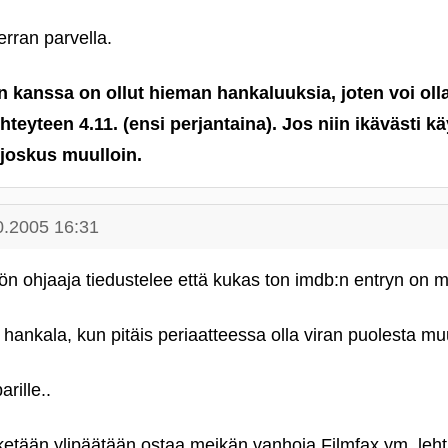
rran parvella.
 kanssa on ollut hieman hankaluuksia, joten voi oll
hteyteen 4.11. (ensi perjantaina). Jos niin ikävästi k
joskus muulloin.
0.2005 16:31
ön ohjaaja tiedustelee että kukas ton imdb:n entryn on
 hankala, kun pitäis periaatteessa olla viran puolesta mu
rille..
 ketään ylipäätään ostaa meikän vanhoja Filmfax ym. leht