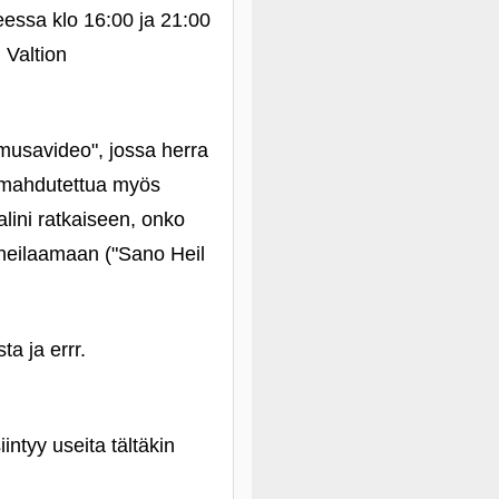
eessa klo 16:00 ja 21:00
 Valtion
"musavideo", jossa herra
n mahdutettua myös
lini ratkaiseen, onko
a heilaamaan ("Sano Heil
a ja errr.
iintyy useita tältäkin