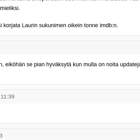
mieliksi.
si korjata Laurin sukunimen oikein tonne imdb:n.
n, eiköhän se pian hyväksytä kun mulla on noita update
 11:39
3