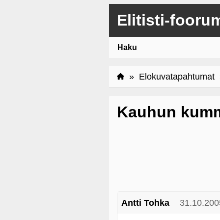
Elitisti-fooru
Haku
»
Elokuvatapahtumat
»
Kauhun kummis
Antti Tohka
31.10.200