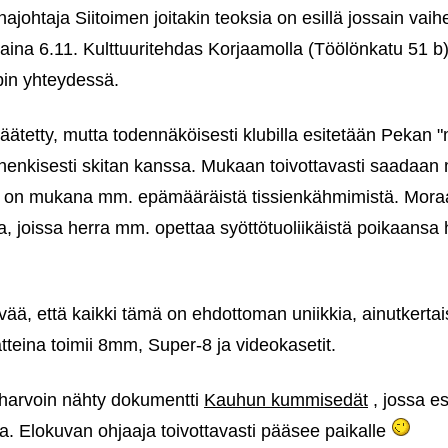
ohtaja Siitoimen joitakin teoksia on esillä jossain vaih
aina 6.11. Kulttuuritehdas Korjaamolla (Töölönkatu 51 b)
bin yhteydessä.
 päätetty, mutta todennäköisesti klubilla esitetään Pekan 
henkisesti skitan kanssa. Mukaan toivottavasti saadaa
sa on mukana mm. epämääräistä tissienkähmimistä. Moraa
ita, joissa herra mm. opettaa syöttötuoliikäistä poikaans
ää, että kaikki tämä on ehdottoman uniikkia, ainutkertaist
tteina toimii 8mm, Super-8 ja videokasetit.
harvoin nähty dokumentti
Kauhun kummisedät
, jossa es
ja. Elokuvan ohjaaja toivottavasti pääsee paikalle