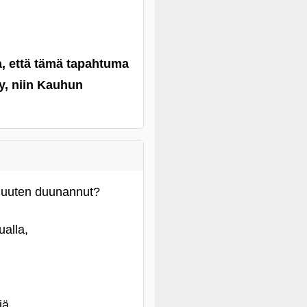
a, että tämä tapahtuma
äy, niin Kauhun
 muuten duunannut?
ualla,
iä.