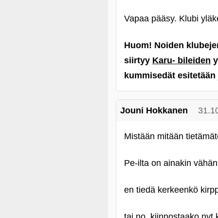
Vapaa pääsy. Klubi yläke
Huom! Noiden klubejen
siirtyy
Karu- bileiden
y
kummisedät esitetään 
Jouni Hokkanen
31.1
Mistään mitään tietämät
Pe-ilta on ainakin vähän
en tiedä kerkeenkö kirppa
tai no, kiinnostaako nyt