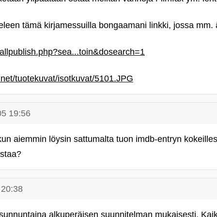
ieleen tämä kirjamessuilla bongaamani linkki, jossa mm. ä
mallpublish.php?sea...toin&dosearch=1
i.net/tuotekuvat/isotkuvat/5101.JPG
05 19:56
 kun aiemmin löysin sattumalta tuon imdb-entryn kokeill
ustaa?
 20:38
sunnuntaina alkuperäisen suunnitelman mukaisesti. Kaik