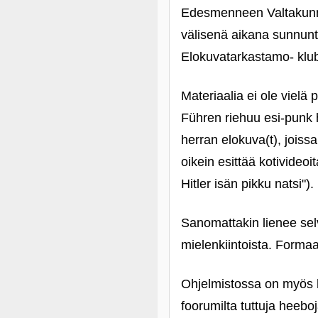
Edesmenneen Valtakunnaj
välisenä aikana sunnunt
Elokuvatarkastamo- klu
Materiaalia ei ole vielä
Führen riehuu esi-punk 
herran elokuva(t), jois
oikein esittää kotivideo
Hitler isän pikku natsi").
Sanomattakin lienee selv
mielenkiintoista. Formaa
Ohjelmistossa on myös 
foorumilta tuttuja heebo