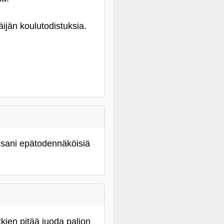
ijän koulutodistuksia.
essani epätodennäköisiä
kien pitää juoda paljon