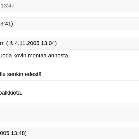
 13:47
3:41)
um (
4.11.2005 13:04)
i juoda kovin montaa annosta,
kalle senkin edestä
palkkiota.
005 13:48)