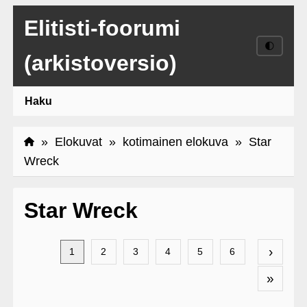
Elitisti-foorumi
🌓
(arkistoversio)
Haku
»
Elokuvat
»
kotimainen elokuva
» Star
Wreck
Star Wreck
›
1
2
3
4
5
6
»