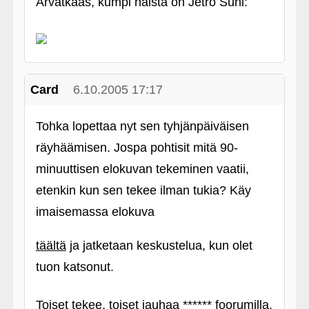
Arvatkaas, kumpi näistä on Jetro Suni:
Card
6.10.2005 17:17
Tohka lopettaa nyt sen tyhjänpäiväisen
räyhäämisen. Jospa pohtisit mitä 90-
minuuttisen elokuvan tekeminen vaatii,
etenkin kun sen tekee ilman tukia? Käy
imaisemassa elokuva
täältä
ja jatketaan keskustelua, kun olet
tuon katsonut.
Toiset tekee, toiset jauhaa ****** foorumilla.