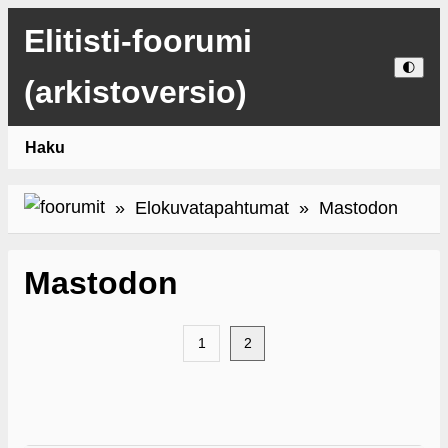
Elitisti-foorumi
🌓
(arkistoversio)
Haku
»
Elokuvatapahtumat
» Mastodon
Mastodon
1
2