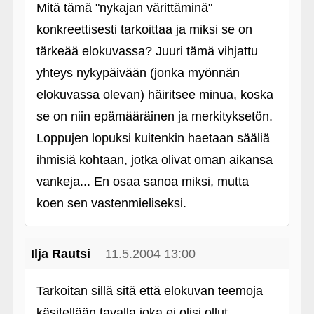
Mitä tämä "nykajan värittäminä"
konkreettisesti tarkoittaa ja miksi se on
tärkeää elokuvassa? Juuri tämä vihjattu
yhteys nykypäivään (jonka myönnän
elokuvassa olevan) häiritsee minua, koska
se on niin epämääräinen ja merkityksetön.
Loppujen lopuksi kuitenkin haetaan sääliä
ihmisiä kohtaan, jotka olivat oman aikansa
vankeja... En osaa sanoa miksi, mutta
koen sen vastenmieliseksi.
Ilja Rautsi
11.5.2004 13:00
Tarkoitan sillä sitä että elokuvan teemoja
käsitellään tavalla joka ei olisi ollut