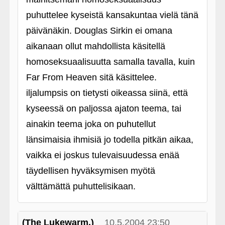
puhuttelee kyseistä kansakuntaa vielä tänä
päivänäkin. Douglas Sirkin ei omana
aikanaan ollut mahdollista käsitellä
homoseksuaalisuutta samalla tavalla, kuin
Far From Heaven sitä käsittelee.
iljalumpsis on tietysti oikeassa siinä, että
kyseessä on paljossa ajaton teema, tai
ainakin teema joka on puhutellut
länsimaisia ihmisiä jo todella pitkän aikaa,
vaikka ei joskus tulevaisuudessa enää
täydellisen hyväksymisen myötä
välttämättä puhuttelisikaan.
(The Lukewarm.)
10.5.2004 23:50