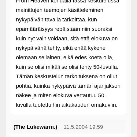
From Heaven kohdalla tässä keskutelussa
mainittujen teemojen käsitteleminen
nykypäivän tavalla tarkoittaa, kun
epämääräisyys repäistään niin suoraksi
kuin nyt vain voidaan, sitä että elokuva on
nykypäivänä tehty, eikä enää kykene
olemaan sellainen, eikä edes koeta olla,
kuin se olisi mikäli se olisi tehty 50-luvulla.
Tämän keskustelun tarkoituksena on ollut
pohtia, kuinka nykypäivä tämän ajanjakson
näkee ja miten elokuva vertautuu 50-
luvulla tuotettuihin aikakauden omakuviin.
(The Lukewarm.)
11.5.2004 19:59