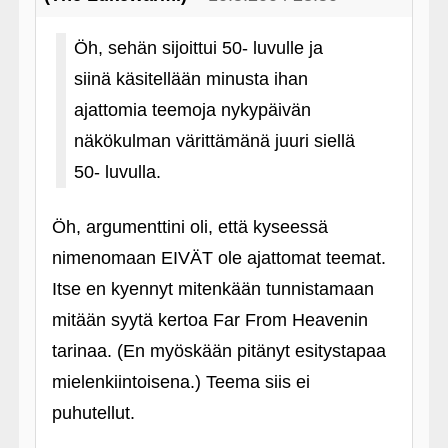
Öh, sehän sijoittui 50- luvulle ja
siinä käsitellään minusta ihan
ajattomia teemoja nykypäivän
näkökulman värittämänä juuri siellä
50- luvulla.
Öh, argumenttini oli, että kyseessä
nimenomaan EIVÄT ole ajattomat teemat.
Itse en kyennyt mitenkään tunnistamaan
mitään syytä kertoa Far From Heavenin
tarinaa. (En myöskään pitänyt esitystapaa
mielenkiintoisena.) Teema siis ei
puhutellut.