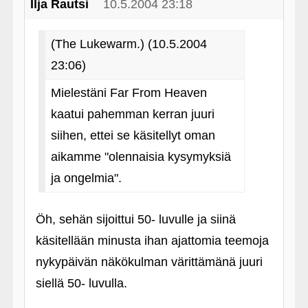
Ilja Rautsi
10.5.2004 23:18
(The Lukewarm.) (10.5.2004
23:06)
Mielestäni Far From Heaven
kaatui pahemman kerran juuri
siihen, ettei se käsitellyt oman
aikamme "olennaisia kysymyksiä
ja ongelmia".
Öh, sehän sijoittui 50- luvulle ja siinä
käsitellään minusta ihan ajattomia teemoja
nykypäivän näkökulman värittämänä juuri
siellä 50- luvulla.