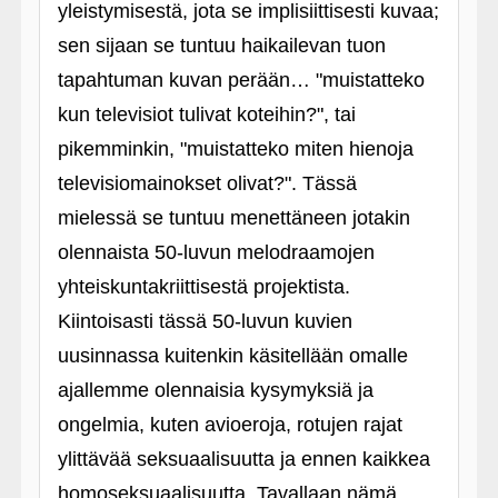
yleistymisestä, jota se implisiittisesti kuvaa;
sen sijaan se tuntuu haikailevan tuon
tapahtuman kuvan perään… "muistatteko
kun televisiot tulivat koteihin?", tai
pikemminkin, "muistatteko miten hienoja
televisiomainokset olivat?". Tässä
mielessä se tuntuu menettäneen jotakin
olennaista 50-luvun melodraamojen
yhteiskuntakriittisestä projektista.
Kiintoisasti tässä 50-luvun kuvien
uusinnassa kuitenkin käsitellään omalle
ajallemme olennaisia kysymyksiä ja
ongelmia, kuten avioeroja, rotujen rajat
ylittävää seksuaalisuutta ja ennen kaikkea
homoseksuaalisuutta. Tavallaan nämä