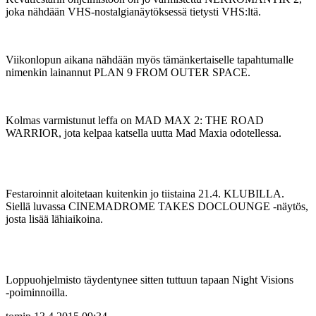
joka nähdään VHS-nostalgianäytöksessä tietysti VHS:ltä.
Viikonlopun aikana nähdään myös tämänkertaiselle tapahtumalle
nimenkin lainannut PLAN 9 FROM OUTER SPACE.
Kolmas varmistunut leffa on MAD MAX 2: THE ROAD
WARRIOR, jota kelpaa katsella uutta Mad Maxia odotellessa.
Festaroinnit aloitetaan kuitenkin jo tiistaina 21.4. KLUBILLA.
Siellä luvassa CINEMADROME TAKES DOCLOUNGE ‑näytös,
josta lisää lähiaikoina.
Loppuohjelmisto täydentynee sitten tuttuun tapaan Night Visions
‑poiminnoilla.