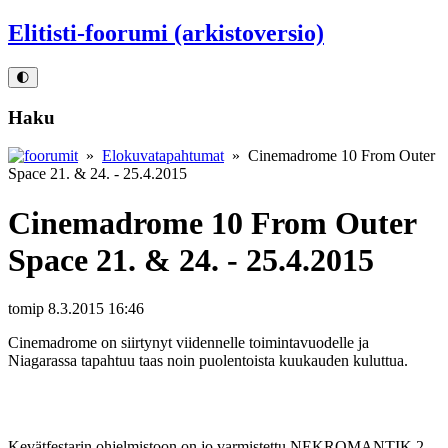
Elitisti-foorumi (arkistoversio)
🌓
Haku
»
Elokuvatapahtumat
» Cinemadrome 10 From Outer
Space 21. & 24. - 25.4.2015
Cinemadrome 10 From Outer
Space 21. & 24. - 25.4.2015
tomip
8.3.2015 16:46
Cinemadrome on siirtynyt viidennelle toimintavuodelle ja
Niagarassa tapahtuu taas noin puolentoista kuukauden kuluttua.
Kevätfestarin ohjelmistoon on jo varmistettu NEKROMANTIK 2,