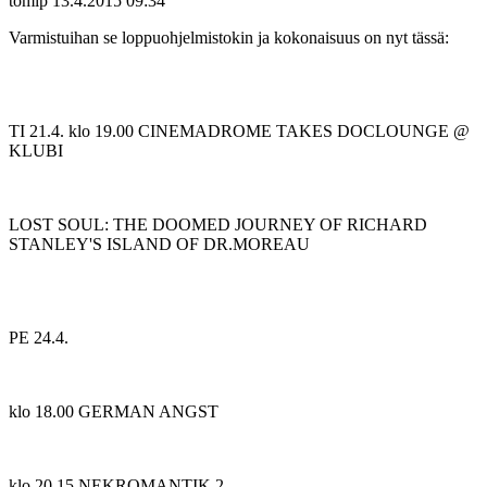
tomip
13.4.2015 09:34
Varmistuihan se loppuohjelmistokin ja kokonaisuus on nyt tässä:
TI 21.4. klo 19.00 CINEMADROME TAKES DOCLOUNGE @
KLUBI
LOST SOUL: THE DOOMED JOURNEY OF RICHARD
STANLEY'S ISLAND OF DR.MOREAU
PE 24.4.
klo 18.00 GERMAN ANGST
klo 20.15 NEKROMANTIK 2