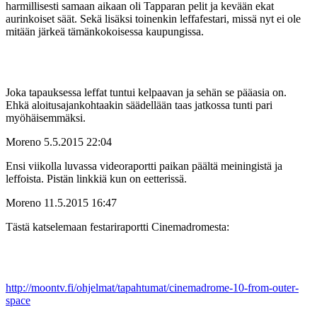
harmillisesti samaan aikaan oli Tapparan pelit ja kevään ekat
aurinkoiset säät. Sekä lisäksi toinenkin leffafestari, missä nyt ei ole
mitään järkeä tämänkokoisessa kaupungissa.
Joka tapauksessa leffat tuntui kelpaavan ja sehän se pääasia on.
Ehkä aloitusajankohtaakin säädellään taas jatkossa tunti pari
myöhäisemmäksi.
Moreno
5.5.2015 22:04
Ensi viikolla luvassa videoraportti paikan päältä meiningistä ja
leffoista. Pistän linkkiä kun on eetterissä.
Moreno
11.5.2015 16:47
Tästä katselemaan festariraportti Cinemadromesta:
http://moontv.fi/ohjelmat/tapahtumat/cinemadrome-10-from-outer-
space