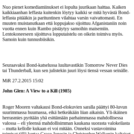
Nuo pienet komediamiinukset ei lopulta juurikaan haittaa. Kaiken
kaikkiaanhan leffasta kuitenkin löytyy kaikki se mitä hyvästä Bond-
leffasta pitääkin ja parituntinen vilahtaa varsin vaivattomasti. En
muuten muistanutkaan että loppujakso sijoittuu Afganistaniin noin
vuotta ennen kuin Rambo pistäytyy samoihin maisemiin.
Lentokoneeseen sijoittuva lopputaistelu on oikein toimiva myös.
Samoin kuin tunnusbiisikin.
Seuraavaksi Bond-katselussa luultavastikin Tomorrow Never Dies
tai Thunderball, kun sen julistekin juuri löysi tiensä vessan seinälle.
MiR
27.2.2015 15:02
John Glen: A View to a Kill (1985)
Roger Mooren valtakausi Bond-elokuvien saralla päättyi 80-luvun
suurimmassa huumassa, eikä hetkeäkään liian aikaisin. Yli-ikäinen
herrasmies pyritään yhä esittämään parhaimmassa mahdollisessa
valossa – eli yleensä mahdollisimman kaukana suorasta valokeilasta
– mutta kellolle kukaan ei voi mitään. Onneksi vastavoimina
toimivat tällä kertaa Grace Jonesin ja Christopher Walkenin kaltaiset