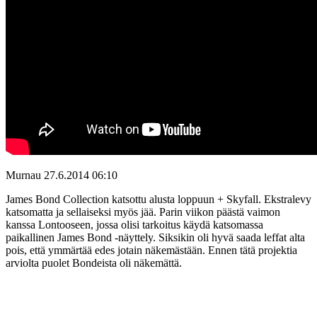
Murnau
27.6.2014 06:10
James Bond Collection katsottu alusta loppuun + Skyfall. Ekstralevy
katsomatta ja sellaiseksi myös jää. Parin viikon päästä vaimon
kanssa Lontooseen, jossa olisi tarkoitus käydä katsomassa
paikallinen James Bond ‑näyttely. Siksikin oli hyvä saada leffat alta
pois, että ymmärtää edes jotain näkemästään. Ennen tätä projektia
arviolta puolet Bondeista oli näkemättä.