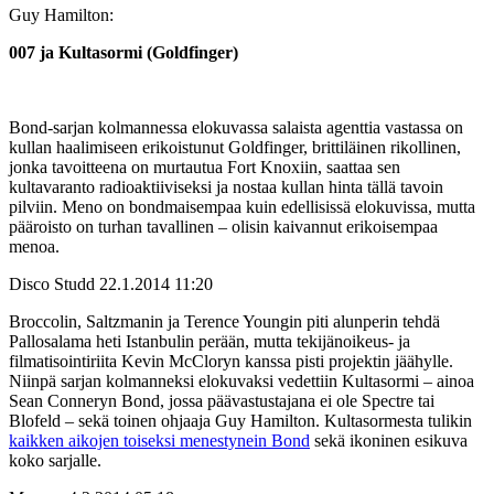
Guy Hamilton:
007 ja Kultasormi (Goldfinger)
Bond-sarjan kolmannessa elokuvassa salaista agenttia vastassa on
kullan haalimiseen erikoistunut Goldfinger, brittiläinen rikollinen,
jonka tavoitteena on murtautua Fort Knoxiin, saattaa sen
kultavaranto radioaktiiviseksi ja nostaa kullan hinta tällä tavoin
pilviin. Meno on bondmaisempaa kuin edellisissä elokuvissa, mutta
pääroisto on turhan tavallinen – olisin kaivannut erikoisempaa
menoa.
Disco Studd
22.1.2014 11:20
Broccolin, Saltzmanin ja Terence Youngin piti alunperin tehdä
Pallosalama heti Istanbulin perään, mutta tekijänoikeus- ja
filmatisointiriita Kevin McCloryn kanssa pisti projektin jäähylle.
Niinpä sarjan kolmanneksi elokuvaksi vedettiin Kultasormi – ainoa
Sean Conneryn Bond, jossa päävastustajana ei ole Spectre tai
Blofeld – sekä toinen ohjaaja Guy Hamilton. Kultasormesta tulikin
kaikken aikojen toiseksi menestynein Bond
sekä ikoninen esikuva
koko sarjalle.