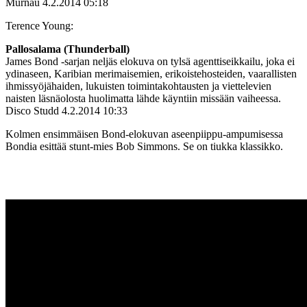
Murnau
4.2.2014 05:18
Terence Young:
Pallosalama (Thunderball)
James Bond ‑sarjan neljäs elokuva on tylsä agenttiseikkailu, joka ei
ydinaseen, Karibian merimaisemien, erikoistehosteiden, vaarallisten
ihmissyöjähaiden, lukuisten toimintakohtausten ja viettelevien
naisten läsnäolosta huolimatta lähde käyntiin missään vaiheessa.
Disco Studd
4.2.2014 10:33
Kolmen ensimmäisen Bond-elokuvan aseenpiippu-ampumisessa
Bondia esittää stunt-mies Bob Simmons. Se on tiukka klassikko.