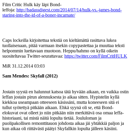
Film Critic Hulk käy läpi Bond-
leffoja:
http://badassdigest.com/2014/07/14/hulk-vs.-james-bond-
staring-into-the-id-of-a-boner-incarnate/
Caps lockeilla kirjoitettua tekstiä on kieltämättä rasittava lukea
tuollaisenaan, pitää varmaan itsekin copypastettaa ja muuttaa teksti
helpommin luettavaan muotoon. Heppu/hahmo on kyllä oikein
suositeltavaa Twitter-seurattavaa:
https://twitter.com/FilmCritHULK
MiR
31.12.2014 03:03
Sam Mendes: Skyfall (2012)
Jostain syystä en halunnut katsoa tätä hyvään aikaan, en vaikka ostin
leffan jostain pirun alennuksesta jo aikaa sitten. Hypistelin kyllä
kiekkoa useampaan otteeseen käsissäni, mutta koneeseen sitä ei
tullut syötettyä pitkään aikaan. Ehkä syynä oli se, että Bond-
elokuvat ovat olleet jo niin pitkään niin merkittävä osa omaa leffa-
historiaani, tai mistä näitä lopulta tietää. Joululoman ja
puolipakollisen remonttitauon johdosta aikaa jäi yhtäkkiä paljon ja
kun aikaa oli riittävästi päätyi Skyfallkin lopulta jälleen käsiini.