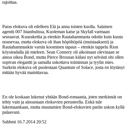
rajoittaa.
Paras elokuva oli edelleen Elä ja anna toisten kuolla. Salainen
agentti 007 Istanbulissa, Kuoleman katse ja Skyfall varmaan
seuraavat. Kuurakettia ja etenkin Rautahammasta odotin kuin kuuta
nousevaa, mutta elokuva oli ihan höpöhöpöä (muistaakseni) ja
Rautahammaskin varsin koominen tapaus – etenkin tappelu Rion
köysiradalla jäi mieleen. Sean Connery oli aikoinaan olevinaan se
ainoa oikea Bond, mutta Pierce Brosnan kiilasi nyt selvästi ohi ollen
sopivan elegantti ja samalla uskottava toiminnan ja tyylin mies.
Surkein elokuva oli puolestaan Quantum of Solace, josta en löytänyt
mitään hyvää mainittavaa.
En ole koskaan lukenut yhtään Bond-romaania, joten merkinnät on
tehty vain ja ainoastaan elokuvien perusteella. Enkä tule
lukemaankaan, mutta muutamien Bond-elokuvien pariin uskon kyllä
palaavani.
Sahhmi
16.7.2014 20:52