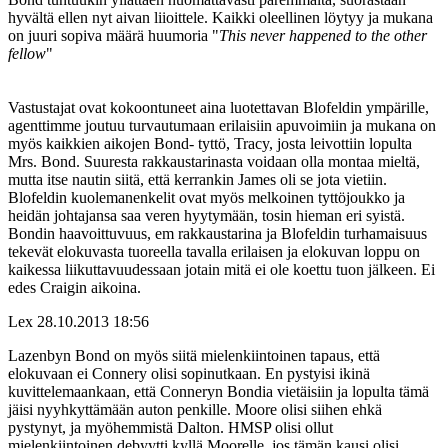
hyvältä ellen nyt aivan liioittele. Kaikki oleellinen löytyy ja mukana
on juuri sopiva määrä huumoria "
This never happened to the other
fellow
"
Vastustajat ovat kokoontuneet aina luotettavan Blofeldin ympärille,
agenttimme joutuu turvautumaan erilaisiin apuvoimiin ja mukana on
myös kaikkien aikojen Bond- tyttö, Tracy, josta leivottiin lopulta
Mrs. Bond. Suuresta rakkaustarinasta voidaan olla montaa mieltä,
mutta itse nautin siitä, että kerrankin James oli se jota vietiin.
Blofeldin kuolemanenkelit ovat myös melkoinen tyttöjoukko ja
heidän johtajansa saa veren hyytymään, tosin hieman eri syistä.
Bondin haavoittuvuus, em rakkaustarina ja Blofeldin turhamaisuus
tekevät elokuvasta tuoreella tavalla erilaisen ja elokuvan loppu on
kaikessa liikuttavuudessaan jotain mitä ei ole koettu tuon jälkeen. Ei
edes Craigin aikoina.
Lex
28.10.2013 18:56
Lazenbyn Bond on myös siitä mielenkiintoinen tapaus, että
elokuvaan ei Connery olisi sopinutkaan. En pystyisi ikinä
kuvittelemaankaan, että Conneryn Bondia vietäisiin ja lopulta tämä
jäisi nyyhkyttämään auton penkille. Moore olisi siihen ehkä
pystynyt, ja myöhemmistä Dalton. HMSP olisi ollut
mielenkiintoinen debyytti kyllä Moorelle, jos tämän kausi olisi