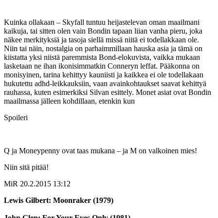
Kuinka ollakaan – Skyfall tuntuu heijastelevan oman maailmani
kaikuja, tai sitten olen vain Bondin tapaan liian vanha pieru, joka
näkee merkityksiä ja tasoja siellä missä niitä ei todellakkaan ole.
Niin tai näin, nostalgia on parhaimmillaan hauska asia ja tämä on
kiistatta yksi niistä paremmista Bond-elokuvista, vaikka mukaan
lasketaan ne ihan ikonisimmatkin Conneryn leffat. Pääkonna on
monisyinen, tarina kehittyy kauniisti ja kaikkea ei ole todellakaan
hukutettu adhd-leikkauksiin, vaan avainkohtaukset saavat kehittyä
rauhassa, kuten esimerkiksi Silvan esittely. Monet asiat ovat Bondin
maailmassa jälleen kohdillaan, etenkin kun
Spoileri
Q ja Moneypenny ovat taas mukana – ja M on valkoinen mies!
Niin sitä pitää!
MiR
20.2.2015 13:12
Lewis Gilbert: Moonraker (1979)
John Glen: For Your Eyes Only (1981)