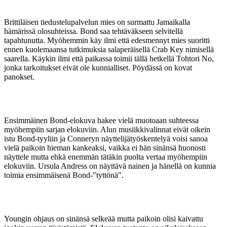
Brittiläisen tiedustelupalvelun mies on surmattu Jamaikalla
hämärissä olosuhteissa. Bond saa tehtäväkseen selvitellä
tapahtunutta. Myöhemmin käy ilmi että edesmennyt mies suoritti
ennen kuolemaansa tutkimuksia salaperäisellä Crab Key nimisellä
saarella. Käykin ilmi että paikassa toimii tällä hetkellä Tohtori No,
jonka tarkoitukset eivät ole kunnialliset. Pöydässä on kovat
panokset.
Ensimmäinen Bond-elokuva hakee vielä muotoaan suhteessa
myöhempiin sarjan elokuviin. Alun musiikkivalinnat eivät oikein
istu Bond-tyyliin ja Conneryn näyttelijätyöskentelyä voisi sanoa
vielä paikoin hieman kankeaksi, vaikka ei hän sinänsä huonosti
näyttele mutta ehkä enemmän tätäkin puolta vertaa myöhempiin
elokuviin. Ursula Andress on näyttävä nainen ja hänellä on kunnia
toimia ensimmäisenä Bond-"tyttönä".
Youngin ohjaus on sinänsä selkeää mutta paikoin olisi kaivattu