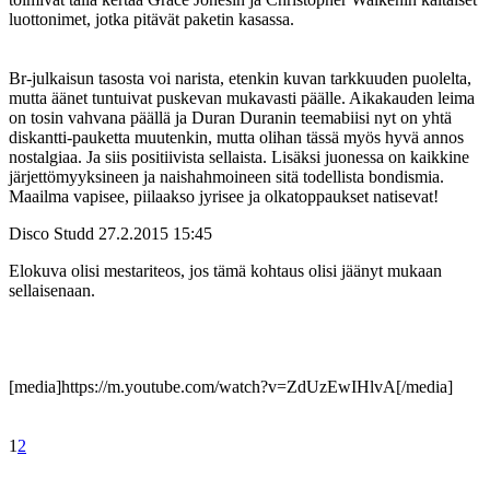
luottonimet, jotka pitävät paketin kasassa.
Br-julkaisun tasosta voi narista, etenkin kuvan tarkkuuden puolelta,
mutta äänet tuntuivat puskevan mukavasti päälle. Aikakauden leima
on tosin vahvana päällä ja Duran Duranin teemabiisi nyt on yhtä
diskantti-pauketta muutenkin, mutta olihan tässä myös hyvä annos
nostalgiaa. Ja siis positiivista sellaista. Lisäksi juonessa on kaikkine
järjettömyyksineen ja naishahmoineen sitä todellista bondismia.
Maailma vapisee, piilaakso jyrisee ja olkatoppaukset natisevat!
Disco Studd
27.2.2015 15:45
Elokuva olisi mestariteos, jos tämä kohtaus olisi jäänyt mukaan
sellaisenaan.
[media]https://m.youtube.com/watch?v=ZdUzEwIHlvA[/media]
1
2