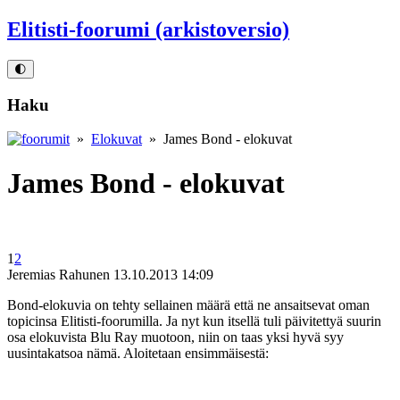
Elitisti-foorumi (arkistoversio)
🌓
Haku
»
Elokuvat
» James Bond - elokuvat
James Bond - elokuvat
1
2
Jeremias Rahunen
13.10.2013 14:09
Bond-elokuvia on tehty sellainen määrä että ne ansaitsevat oman
topicinsa Elitisti-foorumilla. Ja nyt kun itsellä tuli päivitettyä suurin
osa elokuvista Blu Ray muotoon, niin on taas yksi hyvä syy
uusintakatsoa nämä. Aloitetaan ensimmäisestä: