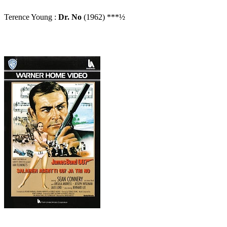
Terence Young :
Dr. No
(1962) ***½