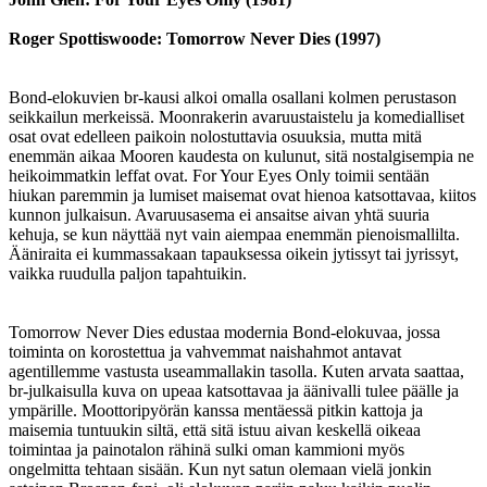
Roger Spottiswoode: Tomorrow Never Dies (1997)
Bond-elokuvien br-kausi alkoi omalla osallani kolmen perustason
seikkailun merkeissä. Moonrakerin avaruustaistelu ja komedialliset
osat ovat edelleen paikoin nolostuttavia osuuksia, mutta mitä
enemmän aikaa Mooren kaudesta on kulunut, sitä nostalgisempia ne
heikoimmatkin leffat ovat. For Your Eyes Only toimii sentään
hiukan paremmin ja lumiset maisemat ovat hienoa katsottavaa, kiitos
kunnon julkaisun. Avaruusasema ei ansaitse aivan yhtä suuria
kehuja, se kun näyttää nyt vain aiempaa enemmän pienoismallilta.
Ääniraita ei kummassakaan tapauksessa oikein jytissyt tai jyrissyt,
vaikka ruudulla paljon tapahtuikin.
Tomorrow Never Dies edustaa modernia Bond-elokuvaa, jossa
toiminta on korostettua ja vahvemmat naishahmot antavat
agentillemme vastusta useammallakin tasolla. Kuten arvata saattaa,
br-julkaisulla kuva on upeaa katsottavaa ja äänivalli tulee päälle ja
ympärille. Moottoripyörän kanssa mentäessä pitkin kattoja ja
maisemia tuntuukin siltä, että sitä istuu aivan keskellä oikeaa
toimintaa ja painotalon rähinä sulki oman kammioni myös
ongelmitta tehtaan sisään. Kun nyt satun olemaan vielä jonkin