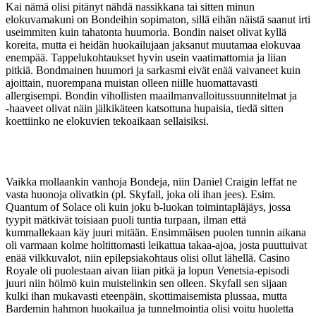
Kai nämä olisi pitänyt nähdä nassikkana tai sitten minun
elokuvamakuni on Bondeihin sopimaton, sillä eihän näistä saanut irti
useimmiten kuin tahatonta huumoria. Bondin naiset olivat kyllä
koreita, mutta ei heidän huokailujaan jaksanut muutamaa elokuvaa
enempää. Tappelukohtaukset hyvin usein vaatimattomia ja liian
pitkiä. Bondmainen huumori ja sarkasmi eivät enää vaivaneet kuin
ajoittain, nuorempana muistan olleen niille huomattavasti
allergisempi. Bondin vihollisten maailmanvalloitussuunnitelmat ja
‑haaveet olivat näin jälkikäteen katsottuna hupaisia, tiedä sitten
koettiinko ne elokuvien tekoaikaan sellaisiksi.
Vaikka mollaankin vanhoja Bondeja, niin Daniel Craigin leffat ne
vasta huonoja olivatkin (pl. Skyfall, joka oli ihan jees). Esim.
Quantum of Solace oli kuin joku b-luokan toimintapläjäys, jossa
tyypit mätkivät toisiaan puoli tuntia turpaan, ilman että
kummallekaan käy juuri mitään. Ensimmäisen puolen tunnin aikana
oli varmaan kolme holtittomasti leikattua takaa-ajoa, josta puuttuivat
enää vilkkuvalot, niin epilepsiakohtaus olisi ollut lähellä. Casino
Royale oli puolestaan aivan liian pitkä ja lopun Venetsia-episodi
juuri niin hölmö kuin muistelinkin sen olleen. Skyfall sen sijaan
kulki ihan mukavasti eteenpäin, skottimaisemista plussaa, mutta
Bardemin hahmon huokailua ja tunnelmointia olisi voitu huoletta