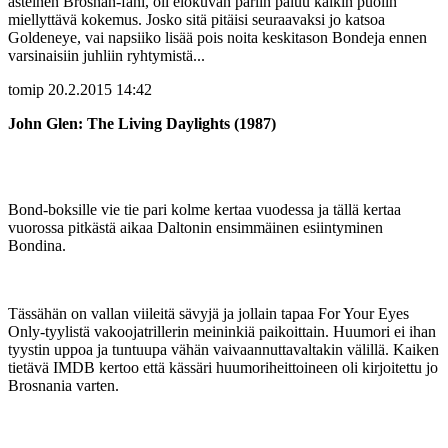
asteinen Brosnan-fani, oli elokuvan pariin paluu kaikin puolin
miellyttävä kokemus. Josko sitä pitäisi seuraavaksi jo katsoa
Goldeneye, vai napsiiko lisää pois noita keskitason Bondeja ennen
varsinaisiin juhliin ryhtymistä...
tomip
20.2.2015 14:42
John Glen: The Living Daylights (1987)
Bond-boksille vie tie pari kolme kertaa vuodessa ja tällä kertaa
vuorossa pitkästä aikaa Daltonin ensimmäinen esiintyminen
Bondina.
Tässähän on vallan viileitä sävyjä ja jollain tapaa For Your Eyes
Only-tyylistä vakoojatrillerin meininkiä paikoittain. Huumori ei ihan
tyystin uppoa ja tuntuupa vähän vaivaannuttavaltakin välillä. Kaiken
tietävä IMDB kertoo että kässäri huumoriheittoineen oli kirjoitettu jo
Brosnania varten.