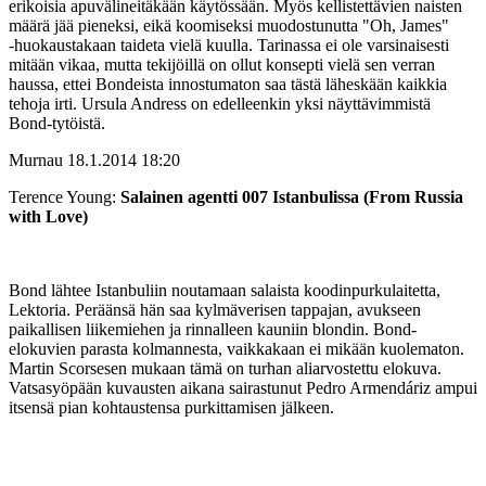
erikoisia apuvälineitäkään käytössään. Myös kellistettävien naisten
määrä jää pieneksi, eikä koomiseksi muodostunutta "Oh, James"
‑huokaustakaan taideta vielä kuulla. Tarinassa ei ole varsinaisesti
mitään vikaa, mutta tekijöillä on ollut konsepti vielä sen verran
haussa, ettei Bondeista innostumaton saa tästä läheskään kaikkia
tehoja irti. Ursula Andress on edelleenkin yksi näyttävimmistä
Bond-tytöistä.
Murnau
18.1.2014 18:20
Terence Young:
Salainen agentti 007 Istanbulissa (From Russia
with Love)
Bond lähtee Istanbuliin noutamaan salaista koodinpurkulaitetta,
Lektoria. Peräänsä hän saa kylmäverisen tappajan, avukseen
paikallisen liikemiehen ja rinnalleen kauniin blondin. Bond-
elokuvien parasta kolmannesta, vaikkakaan ei mikään kuolematon.
Martin Scorsesen mukaan tämä on turhan aliarvostettu elokuva.
Vatsasyöpään kuvausten aikana sairastunut Pedro Armendáriz ampui
itsensä pian kohtaustensa purkittamisen jälkeen.