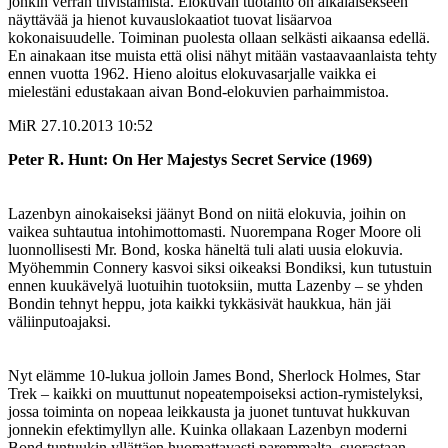
jonkin verran tiivistämistä. Elokuvan tuotanto on aikalaisekseen
näyttävää ja hienot kuvauslokaatiot tuovat lisäarvoa
kokonaisuudelle. Toiminan puolesta ollaan selkästi aikaansa edellä.
En ainakaan itse muista että olisi nähyt mitään vastaavaanlaista tehty
ennen vuotta 1962. Hieno aloitus elokuvasarjalle vaikka ei
mielestäni edustakaan aivan Bond-elokuvien parhaimmistoa.
MiR
27.10.2013 10:52
Peter R. Hunt: On Her Majestys Secret Service (1969)
Lazenbyn ainokaiseksi jäänyt Bond on niitä elokuvia, joihin on
vaikea suhtautua intohimottomasti. Nuorempana Roger Moore oli
luonnollisesti Mr. Bond, koska häneltä tuli alati uusia elokuvia.
Myöhemmin Connery kasvoi siksi oikeaksi Bondiksi, kun tutustuin
ennen kuukävelyä luotuihin tuotoksiin, mutta Lazenby – se yhden
Bondin tehnyt heppu, jota kaikki tykkäsivät haukkua, hän jäi
väliinputoajaksi.
Nyt elämme 10-lukua jolloin James Bond, Sherlock Holmes, Star
Trek – kaikki on muuttunut nopeatempoiseksi action-rymistelyksi,
jossa toiminta on nopeaa leikkausta ja juonet tuntuvat hukkuvan
jonnekin efektimyllyn alle. Kuinka ollakaan Lazenbyn moderni
Bond tuntuukin yllättäen huomattavasti paremmalta, suorastaan