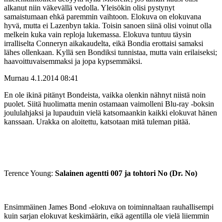
alkanut niin väkevällä vedolla. Yleisökin olisi pystynyt
samaistumaan ehkä paremmin vaihtoon. Elokuva on elokuvana
hyvä, mutta ei Lazenbyn takia. Toisin sanoen siinä olisi voinut olla
melkein kuka vain reploja lukemassa. Elokuva tuntuu täysin
irralliselta Conneryn aikakaudelta, eikä Bondia erottaisi samaksi
lähes ollenkaan. Kyllä sen Bondiksi tunnistaa, mutta vain erilaiseksi;
haavoittuvaisemmaksi ja jopa kypsemmäksi.
Murnau
4.1.2014 08:41
En ole ikinä pitänyt Bondeista, vaikka olenkin nähnyt niistä noin
puolet. Siitä huolimatta menin ostamaan vaimolleni Blu-ray ‑boksin
joululahjaksi ja lupauduin vielä katsomaankin kaikki elokuvat hänen
kanssaan. Urakka on aloitettu, katsotaan mitä tuleman pitää.
Terence Young:
Salainen agentti 007 ja tohtori No (Dr. No)
Ensimmäinen James Bond ‑elokuva on toiminnaltaan rauhallisempi
kuin sarjan elokuvat keskimäärin, eikä agentilla ole vielä liiemmin