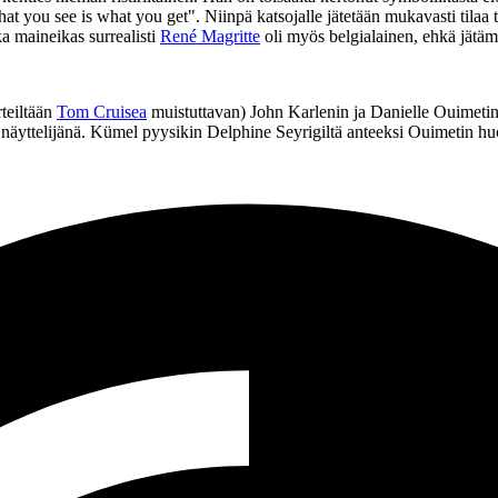
at you see is what you get"
. Niinpä katsojalle jätetään mukavasti tilaa 
a maineikas surrealisti
René Magritte
oli myös belgialainen, ehkä jätämm
rteiltään
Tom Cruisea
muistuttavan) John Karlenin ja Danielle Ouimetin
äyttelijänä. Kümel pyysikin Delphine Seyrigiltä anteeksi Ouimetin huo