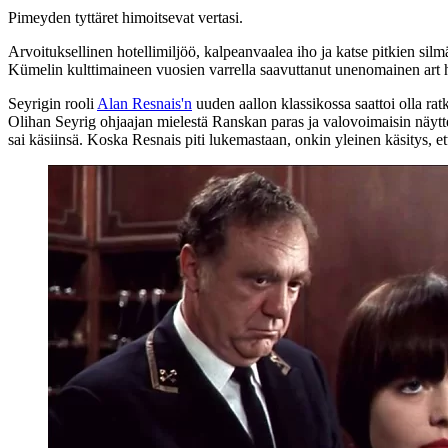
Pimeyden tyttäret himoitsevat vertasi.
Arvoituksellinen hotellimiljöö, kalpeanvaalea iho ja katse pitkien silm
Kümelin
kulttimaineen vuosien varrella saavuttanut unenomainen ar
Seyrigin rooli
Alan Resnais'n
uuden aallon klassikossa saattoi olla ratk
Olihan Seyrig ohjaajan mielestä Ranskan paras ja valovoimaisin näytte
sai käsiinsä. Koska Resnais piti lukemastaan, onkin yleinen käsitys, et