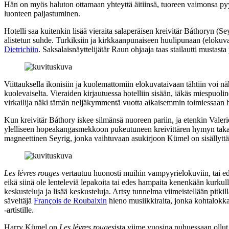
Hän on myös haluton ottamaan yhteyttä äitiinsä, tuoreen vaimonsa pyy
luonteen paljastuminen.
Hotelli saa kuitenkin lisää vieraita salaperäisen kreivitär Báthoryn (S
alistetun suhde. Turkiksiin ja kirkkaanpunaiseen huulipunaan (eloku
Dietrichiin
. Saksalaisnäyttelijätär Raun ohjaaja taas stailautti mustas
Viittauksella ikonisiin ja kuolemattomiin elokuvataivaan tähtiin voi nä
kuolevaiselta. Vieraiden kirjautuessa hotelliin sisään, iäkäs miespuoli
virkailija näki tämän neljäkymmentä vuotta aikaisemmin toimiessaan h
Kun kreivitär Báthory iskee silmänsä nuoreen pariin, ja etenkin Valer
ylelliseen hopeakangasmekkoon pukeutuneen kreivittären hymyn takaa v
magneettinen Seyrig, jonka vaihtuvaan asukirjoon Kümel on sisällyttä
Les lévres rouges
vertautuu huonosti muihin vampyyrielokuviin, tai ede
eikä siinä ole lenteleviä lepakoita tai edes hampaita kenenkään kurkull
keskusteluja ja lisää keskusteluja. Artsy tunnelma viimeistellään pitkil
säveltäjä
François de Roubaixin
hieno musiikkiraita, jonka kohtalokka
‑artistille.
Harry Kümel on
Les lévres rouges
ista viime vuosina puhuessaan ollut 