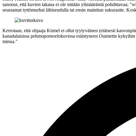
sanonut, että kuvien takana ei ole mitään ylimääräistä pohdittavaa;
"wh
seuraamat tyttömurhat lähiseudulla tai ensin mainitun sukurasite. Kosk
Kerrotaan, että ohjaaja Kümel ei ollut tyytyväinen (etäisesti kasvonpii
kanadalaisissa pehmopornoelokuvissa esiintyneen Ouimetin kykyihin n
minua."