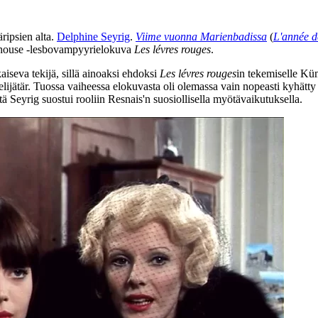
äripsien alta.
Delphine Seyrig
.
Viime vuonna Marienbadissa
(
L'année d
t house ‑lesbovampyyrielokuva
Les lévres rouges
.
aiseva tekijä, sillä ainoaksi ehdoksi
Les lévres rouges
in tekemiselle Küm
lijätär. Tuossa vaiheessa elokuvasta oli olemassa vain nopeasti kyhätt
tä Seyrig suostui rooliin Resnais'n suosiollisella myötävaikutuksella.