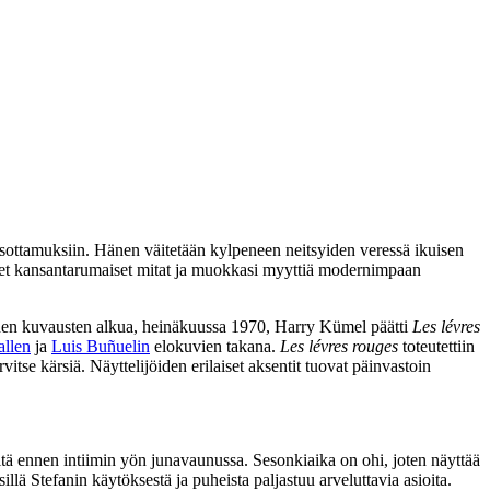
ottamuksiin. Hänen väitetään kylpeneen neitsyiden veressä ikuisen
aneet kansantarumaiset mitat ja muokkasi myyttiä modernimpaan
Ennen kuvausten alkua, heinäkuussa 1970, Harry Kümel päätti
Les lévres
llen
ja
Luis Buñuelin
elokuvien takana.
Les lévres rouges
toteutettiin
itse kärsiä. Näyttelijöiden erilaiset aksentit tuovat päinvastoin
sitä ennen intiimin yön junavaunussa. Sesonkiaika on ohi, joten näyttää
llä Stefanin käytöksestä ja puheista paljastuu arveluttavia asioita.