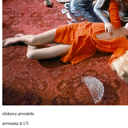
elokuva arvostelu
arvosana
4.1
/
5