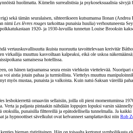
nnöistä huolimatta. Kümelin surrealistisia ja psykoseksuaalisia sävyjä
eyrig) sekä tämän seuralaisen, sihteerikseen kutsumansa Ilonan (
Andrea 
van nimi
Les lèvres rouges
tarkoittaa punaisia huulia) verhoutuneesta Se
ta polkkatukastaan 1920‑ ja 1930‑luvuilla tunnetun
Louise Brooksin
kakso
hdä vertauskuvallisuutta ikuista nuoruutta tavoittelevaan kreivitär Báthor
nen virkailija muuttuu kasvoiltaan kalpeaksi, eikä ole uskoa näkemäänsä;
issipoikana samaisessa hotellissa.
ieen, on hänen tarjoamansa seura ensin viehkeän viettelevää. Nuoripari 
oi aistia jotain pahaa ja turmiollista. Viettelys muuttuu manipuloinni
nyt myös mustaa, punaista ja valkoista. Kuin natsi-Saksan väreillä pah
s lesbokierrettä omaaviin sellaisiin, joilla oli pieni momentuminsa 1970
a. Verta ja paljasta pintaakin nähdään loppujen lopuksi varsin säännelly
lä otoksilla, punaisilla filttereillä ja epätodellisella tunnelmalla. Ja k
at ja hypnoottiset sävelkulut ovat kelvanneet samplattaviksi niin
Rob Z
kenties hieman ristiriitainen. Hän on toisaalta kertonut symboliikasta elo