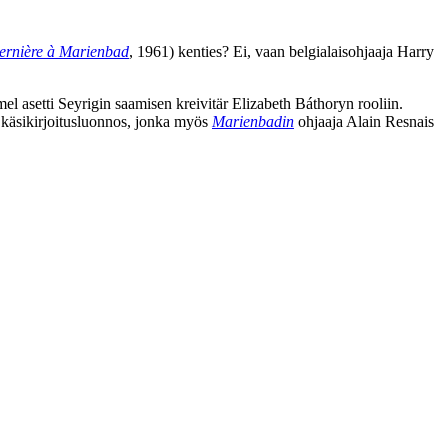
ernière à Marienbad
, 1961) kenties? Ei, vaan belgialaisohjaaja
Harry
el asetti Seyrigin saamisen kreivitär Elizabeth Báthoryn rooliin.
y käsikirjoitusluonnos, jonka myös
Marienbadin
ohjaaja Alain Resnais