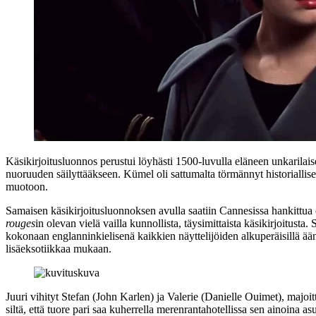
Käsikirjoitusluonnos perustui löyhästi 1500‑luvulla eläneen unkarilais
nuoruuden säilyttääkseen. Kümel oli sattumalta törmännyt historiallis
muotoon.
Samaisen käsikirjoitusluonnoksen avulla saatiin Cannesissa hankittua
rouges
in olevan vielä vailla kunnollista, täysimittaista käsikirjoitusta.
kokonaan englanninkielisenä kaikkien näyttelijöiden alkuperäisillä äänil
lisäeksotiikkaa mukaan.
Juuri vihityt Stefan (
John Karlen
) ja Valerie (
Danielle Ouimet
), majoi
siltä, että tuore pari saa kuherrella merenrantahotellissa sen ainoina a