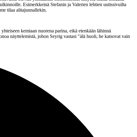
tulkinnoille. Esimerkkeinä Stefanin ja Valerien lehtien uutissivuilta
e tilaa alitajunnallekin.
 yhteiseen kemiaan nuorena parina, eikä etenkään lähinnä
noa näyttelemistä, johon Seyrig vastasi
"älä huoli, he katsovat vain