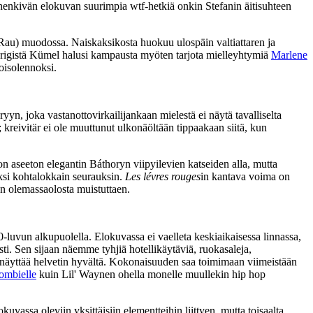
 henkivän elokuvan suurimpia wtf‑hetkiä onkin Stefanin äitisuhteen
Rau
) muodossa. Naiskaksikosta huokuu ulospäin valtiattaren ja
yrigistä Kümel halusi kampausta myöten tarjota mielleyhtymiä
Marlene
isolennoksi.
yyn, joka vastanottovirkailijankaan mielestä ei näytä tavalliselta
 kreivitär ei ole muuttunut ulkonäöltään tippaakaan siitä, kun
on aseeton elegantin Báthoryn viipyilevien katseiden alla, mutta
ksi kohtalokkain seurauksin.
Les lévres rouges
in kantava voima on
an olemassaolosta muistuttaen.
‑luvun alkupuolella. Elokuvassa ei vaelleta keskiaikaisessa linnassa,
sti. Sen sijaan näemme tyhjiä hotellikäytäviä, ruokasaleja,
aikki näyttää helvetin hyvältä. Kokonaisuuden saa toimimaan viimeistään
ombielle
kuin
Lil' Waynen
ohella monelle muullekin hip hop
kuvassa oleviin yksittäisiin elementteihin liittyen, mutta toisaalta