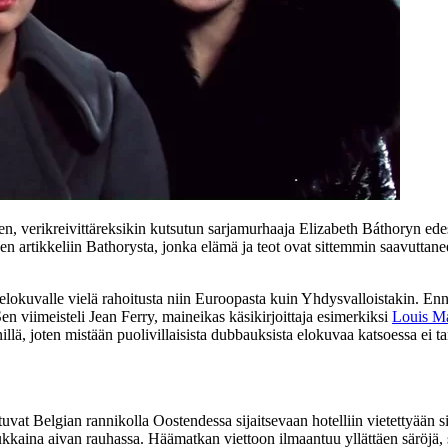
en, verikreivittäreksikin kutsutun sarjamurhaaja
Elizabeth Báthoryn
edes
een artikkeliin Bathorysta, jonka elämä ja teot ovat sittemmin saavutt
 elokuvalle vielä rahoitusta niin Euroopasta kuin Yhdysvalloistakin. 
 Sen viimeisteli
Jean Ferry
, maineikas käsikirjoittaja esimerkiksi
Louis Ma
lä, joten mistään puolivillaisista dubbauksista elokuvaa katsoessa ei tarv
ttuvat Belgian rannikolla Oostendessa sijaitsevaan hotelliin vietettyään 
sukkaina aivan rauhassa. Häämatkan viettoon ilmaantuu yllättäen säröjä, si