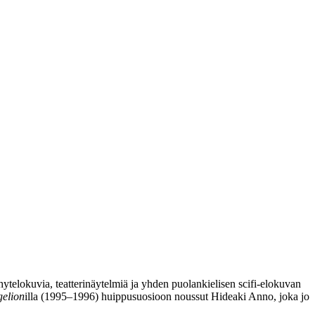
hytelokuvia, teatterinäytelmiä ja yhden puolankielisen scifi‑elokuvan
elion
illa (1995–1996) huippusuosioon noussut
Hideaki Anno
, joka jo