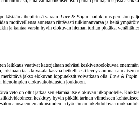
maamattomasti, sillä vanhanaikaisen ison pahan parittajan sijasta asiakk
pelkästään aihepiirinsä varaan.
Love & Pop
in laadukkuus perustuu palj
dän motiiveillensa annetaan riittävästi tulkinnanvaraa ja heitä ympäröivä 
kin ja kantaa varsin hyvin elokuvan hieman turhan pitkäksi venähtänee
inen leikkaus vaativat katsojaltaan selvästi keskivertoelokuvaa enemmän
a, toisinaan taas kuva‑ala kasvaa hetkellisesti leveyssuunnassa maisemaot
 merkittävä jakso elokuvan lopputekstit voivatkaan olla.
Love & Pop
in
n hienoimpien elokuvakohtausten joukkoon.
netöivä veto on ollut jatkaa sen elämää itse elokuvan ulkopuolelle. Kai
iikkivideoineen keskittyy hyvin pitkälti tarinan viimeiseen kohtauksee
esälomaansa ennen aikuisuuden ja työelämän tukehduttavaa mukaantuloa v