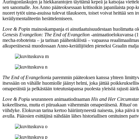
Auringonlaskujen ja hiekkarantojen täyttämä kepeä ja katsojaa viettele
sen sanomalle. Jos Anno pääteoksessaan kritisoikin japanilaista pop
nuoret tytöt uima-asuissa tulevat tilaukseen, toiset voivat heittää sen
keräilymentaliteetin herättelemiseen.
Love & Pop
in mainoskampanja ei ainutlaatuisuudestaan huolimatta o
Genesis Evangelion: The End of Evangelion
‑animaatioelokuvansa (19
mecha-roboteista – ja tarinan päähenkilöstä – vapaassa reaalimaailmas
alkuperäisessä muodossaan Anno-keräilijöiden pieneksi Graalin malja
The End of Evangelion
ia paremmin pääteoksen kanssa yhteen limitty
itsessään on vähälle huomiolle jäänyt helmi, joka jättää poikkeuksellise
omaperäistä ja pelkästään toteutustapansa puolesta yleisöä rajusti ääril
Love & Pop
ia seuranneen animaatiodraaman
His and Her Circumsta
kokeellisena, mutta ei piiruakaan vähemmän omaperäisenä.
Ritual
on 
viihdyke. Elokuvan tarina kertoo häiriintyneestä naisesta, joka pä
avulla. Pääosien esittäjinä nähdään lähes historiallisen omituinen par