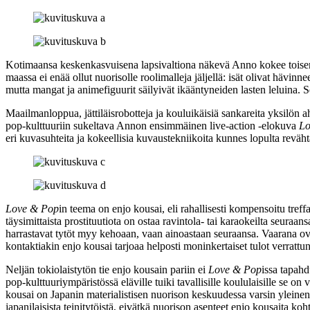
Kotimaansa keskenkasvuisena lapsivaltiona näkevä Anno kokee toisen m
maassa ei enää ollut nuorisolle roolimalleja jäljellä: isät olivat hävin
mutta mangat ja animefiguurit säilyivät ikääntyneiden lasten leluina.
Maailmanloppua, jättiläisrobotteja ja kouluikäisiä sankareita yksilön 
pop‑kulttuuriin sukeltava Annon ensimmäinen live-action ‑elokuva
Lo
eri kuvasuhteita ja kokeellisia kuvaustekniikoita kunnes lopulta reväh
Love & Pop
in teema on enjo kousai, eli rahallisesti kompensoitu treff
täysimittaista prostituutiota on ostaa ravintola‑ tai karaokeilta seura
harrastavat tytöt myy kehoaan, vaan ainoastaan seuraansa. Vaarana ovat 
kontaktiakin enjo kousai tarjoaa helposti moninkertaiset tulot verratt
Neljän tokiolaistytön tie enjo kousain pariin ei
Love & Pop
issa tapahd
pop‑kulttuuriympäristössä eläville tuiki tavallisille koululaisille se 
kousai on Japanin materialistisen nuorison keskuudessa varsin yleine
japanilaisista teinitytöistä, eivätkä nuorison asenteet enjo kousaita ko