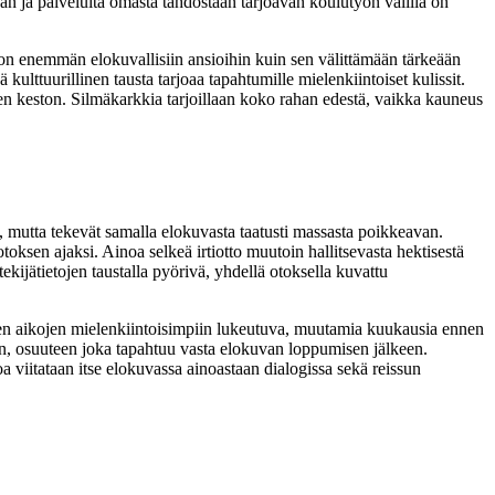
aan ja palveluita omasta tahdostaan tarjoavan koulutyön välillä on
on enemmän elokuvallisiin ansioihin kuin sen välittämään tärkeään
kulttuurillinen tausta tarjoaa tapahtumille mielenkiintoiset kulissit.
n keston. Silmäkarkkia tarjoillaan koko rahan edestä, vaikka kauneus
, mutta tekevät samalla elokuvasta taatusti massasta poikkeavan.
oksen ajaksi. Ainoa selkeä irtiotto muutoin hallitsevasta hektisestä
 tekijätietojen taustalla pyörivä, yhdellä otoksella kuvattu
kkien aikojen mielenkiintoisimpiin lukeutuva, muutamia kuukausia ennen
n, osuuteen joka tapahtuu vasta elokuvan loppumisen jälkeen.
iitataan itse elokuvassa ainoastaan dialogissa sekä reissun