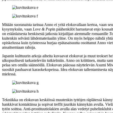
Mitään suoranaista tarinaa Anno ei yritä elokuvallaan kertoa, vaan seu
kysymyksiin, vaan
Love & Pop
in päähenkilöt harrastavat enjo kousai
on eräänlaisesta henkisestä jatkosta kirjailijan aiemmalle romaanille
T
kuitenkin selvästi lähdemateriaalin ylitse. On myös helppo nähdä yhtäl
opiskelussa kuin työnteossa hurjaa epätasaisuutta osoittanut Anno vie
ansaitsemiaan rahoja.
Japanin kulttuurin arkoja aiheita kuvaavat elokuvat ja muut teokset help
ulkopuolisesti tarkasteleviin tutkielmiin. Anno on kriittinen, mutta sam
pelaa sen omilla säännöillä. Elokuvan pääosaa näyttelevän
Asumi Mi
suosikit pauhaavat karaokekopeissa. Idea elokuvan tallentamisesta näyt
mielessä.
Tekniikka on elokuvan keskiössä muutenkin tyttöjen räplätessä kännyk
hankkivat kontaktinsa ja sopivat treffit juurikin kännykän avulla. Vie
tytön soittoa. Anti-prostituutiolakien avulla alas vedetyt puhelinklubi