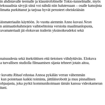
in ahdistavalle teemalle ja klaustrofobiselle Tokio-tunnelmalle, myös
 Seksuaalisia sävyjä siinä voi nähdä niin halutessaan – osalle katsojista
limatta purkittanut ja tarjoaa hyvät perusteet oheiskrääsän
iäismateriaalin käyttöön. Jo vuotta aiemmin Anno kuvasi
Neon
ään animaatiohahmojen vaihtoehtoisia versioita maailmanlopusta,
uvamateriaali jäi elokuvan trailerin yksinoikeudeksi sekä
isuudesta sekä itsekriittisen että tietoisen viihdyttävän. Elokuva
 turvallisen studiolla filmaamisen sijasta tehneet jotain aitoa,
e kuvattu
Ritual
edustaa Annoa pykälän verran vähemmän
le kun poistetaan kaikki toiminta, jättiläisrobotit ja muu pinnallinen
uvaohjaajasta, joka pyrkii kommunikoimaan tämän kanssa videokameran
itani
.