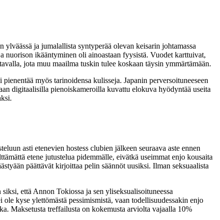
ylväässä ja jumalallista syntyperää olevan keisarin johtamassa
a ja nuorison ikääntyminen oli ainoastaan fyysistä. Vuodet karttuivat,
in tavalla, jota muu maailma tuskin tulee koskaan täysin ymmärtämään.
i pienentää myös tarinoidensa kulisseja. Japanin perversoituneeseen
aan digitaalisilla pienoiskameroilla kuvattu elokuva hyödyntää useita
ksi.
steluun asti etenevien hostess clubien jälkeen seuraava aste ennen
välttämättä etene jutustelua pidemmälle, eivätkä useimmat enjo kousaita
styään päättävät kirjoittaa pelin säännöt uusiksi. Ilman seksuaalista
siksi, että Annon Tokiossa ja sen yliseksualisoituneessa
 ei ole kyse ylettömästä pessimismistä, vaan todellisuudessakin enjo
ka. Maksetusta treffailusta on kokemusta arviolta vajaalla 10%