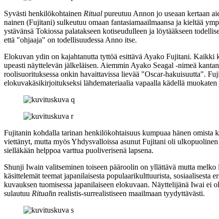
Syvästi henkilökohtainen
Ritual
pureutuu Annon jo useaan kertaan ai
nainen (Fujitani) sulkeutuu omaan fantasiamaailmaansa ja kieltää ymp
ystävänsä Tokiossa palatakseen kotiseudulleen ja löytääkseen todellise
että "ohjaaja" on todellisuudessa Anno itse.
Elokuvan ydin on kajahtanutta tyttöä esittävä Ayako Fujitani. Kaikki
upeasti näyttelevän jälkeläisen. Aiemmin Ayako Seagal ‑nimeä kantanu
roolisuorituksessa onkin havaittavissa lievää "Oscar-hakuisuutta". 
elokuvakäsikirjoitukseksi lähdemateriaalia vapaalla kädellä muokaten 
Fujitanin kohdalla tarinan henkilökohtaisuus kumpuaa hänen omista ko
viettänyt, mutta myös Yhdysvalloissa asunut Fujitani oli ulkopuoline
sielläkään helppoa varttua puoliverisenä lapsena.
Shunji Iwain valitseminen toiseen pääroolin on yllättävä mutta melk
käsittelemät teemat japanilaisesta populaarikulttuurista, sosiaalisest
kuvauksen tuomisessa japanilaiseen elokuvaan. Näyttelijänä Iwai ei o
sulautuu
Ritual
in realistis-surrealistiseen maailmaan tyydyttävästi.