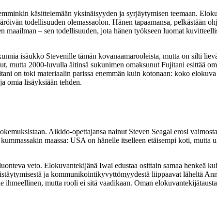
emminkin käsittelemään yksinäisyyden ja syrjäytymisen teemaan. Elok
äröivän todellisuuden olemassaolon. Hänen tapaamansa, pelkästään ohjaa
n maailman – sen todellisuuden, jota hänen työkseen luomat kuvitteellis
 kunnia isäukko Stevenille tämän kovanaamarooleista, mutta on silti li
t, mutta 2000‑luvulla äitinsä sukunimen omaksunut Fujitani esittää omi
Fujitani on toki materiaalin parissa enemmän kuin kotonaan: koko eloku
ja omia lisäyksiään tehden.
kemuksistaan. Aikido-opettajansa nainut Steven Seagal erosi vaimostaa
n kummassakin maassa: USA on hänelle itselleen etäisempi koti, mutta ul
o luonteva veto. Elokuvantekijänä Iwai edustaa osittain samaa henkeä 
a eristäytymisestä ja kommunikointikyvyttömyydestä liippaavat läheltä A
le ihmeellinen, mutta rooli ei sitä vaadikaan. Oman elokuvantekijätau