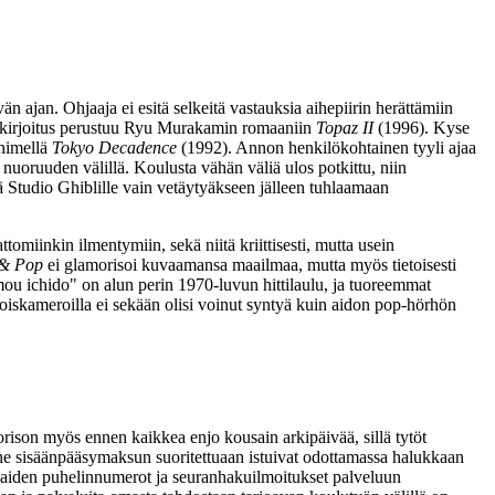
 ajan. Ohjaaja ei esitä selkeitä vastauksia aihepiirin herättämiin
ikirjoitus perustuu
Ryu Murakamin
romaaniin
Topaz II
(1996). Kyse
nimellä
Tokyo Decadence
(1992). Annon henkilökohtainen tyyli ajaa
nuoruuden välillä. Koulusta vähän väliä ulos potkittu, niin
ä Studio Ghiblille vain vetäytyäkseen jälleen tuhlaamaan
tomiinkin ilmentymiin, sekä niitä kriittisesti, mutta usein
 & Pop
ei glamorisoi kuvaamansa maailmaa, mutta myös tietoisesti
ou ichido" on alun perin 1970‑luvun hittilaulu, ja tuoreemmat
enoiskameroilla ei sekään olisi voinut syntyä kuin aidon pop‑hörhön
rison myös ennen kaikkea enjo kousain arkipäivää, sillä tytöt
sa he sisäänpääsymaksun suoritettuaan istuivat odottamassa halukkaan
iakkaiden puhelinnumerot ja seuranhakuilmoitukset palveluun