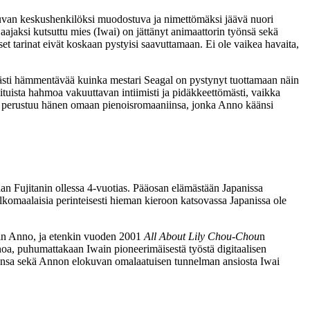
uvan keskushenkilöksi muodostuva ja nimettömäksi jäävä nuori
jaksi kutsuttu mies (Iwai) on jättänyt animaattorin työnsä sekä
et tarinat eivät koskaan pystyisi saavuttamaan. Ei ole vaikea havaita,
evästi hämmentävää kuinka mestari Seagal on pystynyt tuottamaan näin
tuista hahmoa vakuuttavan intiimisti ja pidäkkeettömästi, vaikka
va perustuu hänen omaan pienoisromaaniinsa, jonka Anno käänsi
n Fujitanin ollessa 4‑vuotias. Pääosan elämästään Japanissa
komaalaisia perinteisesti hieman kieroon katsovassa Japanissa ole
kuin Anno, ja etenkin vuoden 2001
All About Lily Chou-Chou
n
nnoa, puhumattakaan Iwain pioneerimäisestä työstä digitaalisen
stansa sekä Annon elokuvan omalaatuisen tunnelman ansiosta Iwai