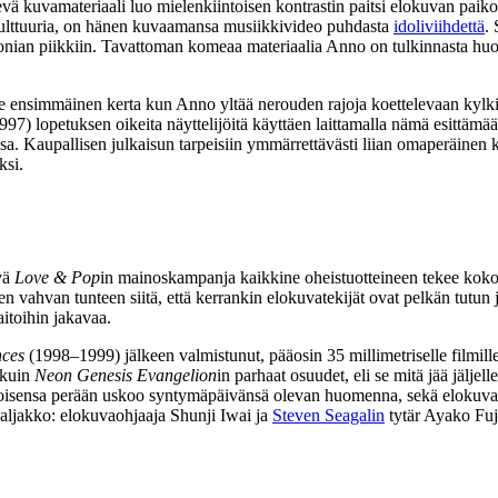
vä kuvamateriaali luo mielenkiintoisen kontrastin paitsi elokuvan paiko
‑kulttuuria, on hänen kuvaamansa musiikkivideo puhdasta
idoliviihdettä
.
 ironian piikkiin. Tavattoman komeaa materiaalia Anno on tulkinnasta huo
le ensimmäinen kerta kun Anno yltää nerouden rajoja koettelevaan kylk
97) lopetuksen oikeita näyttelijöitä käyttäen laittamalla nämä esittäm
sa. Kaupallisen julkaisun tarpeisiin ymmärrettävästi liian omaperäinen k
ksi.
vä
Love & Pop
in mainoskampanja kaikkine oheistuotteineen tekee kokona
n vahvan tunteen siitä, että kerrankin elokuvatekijät ovat pelkän tutun ja
aitoihin jakavaa.
nces
(1998–1999) jälkeen valmistunut, pääosin 35 millimetriselle filmill
kuin
Neon Genesis Evangelion
in parhaat osuudet, eli se mitä jää jäljel
ivä toisensa perään uskoo syntymäpäivänsä olevan huomenna, sekä elok
ivaljakko: elokuvaohjaaja
Shunji Iwai
ja
Steven Seagalin
tytär
Ayako Fuj