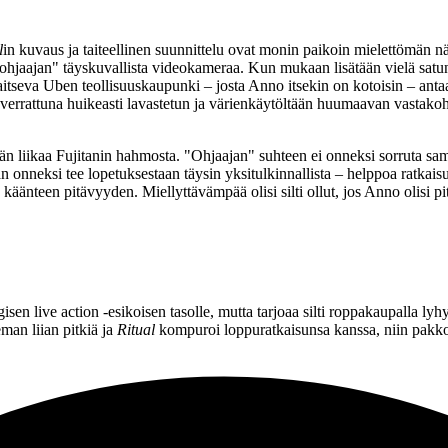
l
in kuvaus ja taiteellinen suunnittelu ovat monin paikoin mielettömän näy
hjaajan" täyskuvallista videokameraa. Kun mukaan lisätään vielä satunn
itseva Uben teollisuuskaupunki – josta Anno itsekin on kotoisin – anta
verrattuna huikeasti lavastetun ja värienkäytöltään huumaavan vastako
tään liikaa Fujitanin hahmosta. "Ohjaajan" suhteen ei onneksi sorruta s
 onneksi tee lopetuksestaan täysin yksitulkinnallista – helppoa ratkaisua
a käänteen pitävyyden. Miellyttävämpää olisi silti ollut, jos Anno oli
en live action ‑esikoisen tasolle, mutta tarjoaa silti roppakaupalla l
man liian pitkiä ja
Ritual
kompuroi loppuratkaisunsa kanssa, niin pakko