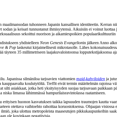
aailmansodan tuhonneen Japanin kansallisen identiteetin. Kerran niin 
neet sodan ja keisari tunnustanut ihmisyytensä. Aikuisiin ei voinut luotta
 Seksuaalisuus sekoittui nuorison ja aikamiespoikien populaarikulttuuri
ahdistukseen yhdistelleen
Neon Genesis Evangelion
in jälkeen Anno alko
ve & Pop
laskeutui kirjaimellisesti mikrotasolle. Lähes kokonaisuudess
tää täyteen 35 millimetriseen laajakuvaloistoonsa lopputekstijaksonsa aja
ailu. Japanissa silmäniloa tarjoavien viattomien
maid-kahviloiden
ja jutu
ansa kauppaavalta koulutytöltä. Treffit eivät termin määritelmän rajoissa 
silti asiakkaat, jotka heti yksityisyyden suojaa tarjoavaan paikkaan pää
una niska limassa lähimmässä hampurilaisravintolassa raatamiseen.
u erityisen huonon kasvatuksen taikka lapsuuden traumojen kautta vaan 
on varteen otettava vaihtoehto rahoittaa koruostoksensa. Ohjaajan visiossa
n ilmiö, joka ulottuu metropoleista maaseutujen pikkukaupunkeihin saak
htaan ole kovinkaan negatiivisia.