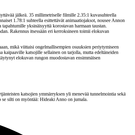
ttävää jälkeä. 35 millimetriselle filmille 2.35:1 kuvasuhteella
aiset 1.78:1 suhteella esittettävät animaatiojaksot, nousee Annon
a tapahtumille yksinäisyyttä korostavan harmaan taustan.
hdan. Rakennus itsessään eri kerroksineen toimii elokuvan
amaan, mikä viittaisi ongelmallisempien osuuksien periytymiseen
 kaipaaville katsojille sellainen on tarjolla, mutta edeltäneiden
si pitäytynyt elokuvan rungon muodostavan ensimmäisen
yhytjänteisten katsojien ymmärryksen yli menevää tunnelmointia sekä
 se silti on myöntää: Hideaki Anno on jumala.