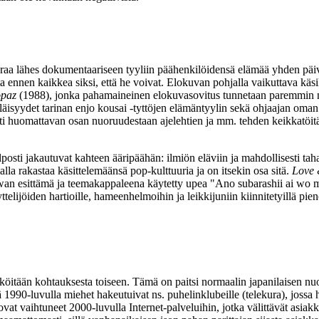
raa lähes dokumentaariseen tyyliin päähenkilöidensä elämää yhden päivän
ta ennen kaikkea siksi, että he voivat. Elokuvan pohjalla vaikuttava käs
opaz
(1988), jonka pahamaineinen elokuvasovitus tunnetaan paremmin 
äisyydet tarinan enjo kousai ‑tyttöjen elämäntyylin sekä ohjaajan oman 
tti huomattavan osan nuoruudestaan ajelehtien ja mm. tehden keikkatöit
osti jakautuvat kahteen ääripäähän: ilmiön eläviin ja mahdollisesti tahat
alla rakastaa käsittelemäänsä pop‑kulttuuria ja on itsekin osa sitä.
Love
wan
esittämä ja teemakappaleena käytetty upea "Ano subarashii ai wo m
telijöiden hartioille, hameenhelmoihin ja leikkijuniin kiinnitetyillä pi
öitään kohtauksesta toiseen. Tämä on paitsi normaalin japanilaisen nuo
lä 1990‑luvulla miehet hakeutuivat ns. puhelinklubeille (telekura), jos
t ovat vaihtuneet 2000‑luvulla Internet-palveluihin, jotka välittävät as