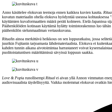
Anno käsittelee elokuvan teemoja ennen kaikkea kuvien kautta.
Ritua
kuvatun materiaalin ohella elokuva hyödyntää useassa kohtauksessa "o
käyttämien kuvaformaattien määrä peräti kolmeen. Etelä-Japanissa sija
Päähenkilöiden kotinaan käyttämä hylätty toimistorakennus luo tähän 
päähenkilön sielunmaailman vertauskuvana.
Ritual
in ainoa merkittävä heikkous on sen loppuratkaisu, jossa selite
juurikin Fujitanin tarjoamasta lähdemateriaalista. Elokuva ei kuitenkaan
kahden tunnin aikana aivotoimintaa harrastaneet voivat kyseenalaista
puolitoistatuntisen määrittämissä sävyissä loppuun saakka.
Love & Pop
ia runollisempi
Ritual
ei aivan yllä Annon vimmatun energis
audiovisuaalista täydellisyyttä. Vaikka molemmat elokuvat ovatkin hie