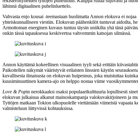
rekisteröityneiden tyttöjen puhelimiin. Kauppa rullaa sujuvasti ja huo
lähinnä digitaalinen puhelinluettelo.
Vahvasta enjo kousai ‑teemastaan huolimatta Annon elokuva ei nojaa 
yhteiskunnalliseen viestiin. Elokuvan päähenkilöt tuntuvat aidoilta, hei
Armottoman energinen kuvaus tuntuu täysin uniikilta yhä tänä päivänä
onkin tässä tapauksessa keskivertoa vahvemmin katsojan silmässä.
Annon käyttämä kokeellinen visuaalinen tyyli sekä erittäin kiivastaht
Paikoitellen näkymät vääristyvät erilaisten linssien käytön seurauksen
kuvallisesta ilmaisusta on elokuvan huipennus, joka muistuttaa kuinka
kuusiminuuttinen kamera‑ajo on helppo nostaa viime vuosikymmente
Love & Pop
in nerokkaaksi osaksi populaarikulttuuria lopullisesti si
elokuvan julkaisua alkanut mainoskampanja valokuvakirjoineen ja mus
Tyttöjen matkaan Tokion ulkopuolelle viettämään viimeistä vapaata k
valmisteluun liittyvissä kohtauksissa.