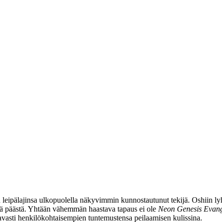
n leipälajinsa ulkopuolella näkyvimmin kunnostautunut tekijä. Oshiin ly
ästä päästä. Yhtään vähemmän haastava tapaus ei ole
Neon Genesis Evang
tavasti henkilökohtaisempien tuntemustensa peilaamisen kulissina.