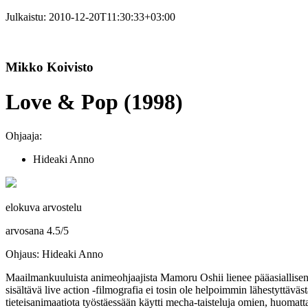
Julkaistu:
2010-12-20T11:30:33+03:00
Mikko Koivisto
Love & Pop (1998)
Ohjaaja:
Hideaki Anno
elokuva arvostelu
arvosana
4.5
/
5
Ohjaus: Hideaki Anno
Maailmankuuluista animeohjaajista
Mamoru Oshii
lienee pääasiallise
sisältävä live action ‑filmografia ei tosin ole helpoimmin lähestyttäv
tieteisanimaatiota työstäessään käytti mecha-taisteluja omien, huomat