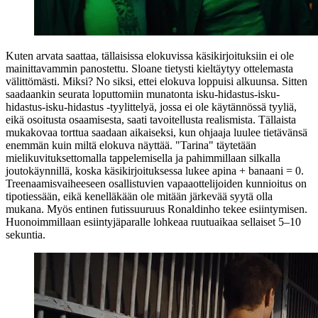
Kuten arvata saattaa, tällaisissa elokuvissa käsikirjoituksiin ei ole
mainittavammin panostettu. Sloane tietysti kieltäytyy ottelemasta
välittömästi. Miksi? No siksi, ettei elokuva loppuisi alkuunsa. Sitten
saadaankin seurata loputtomiin munatonta isku-hidastus-isku-
hidastus-isku-hidastus ‑tyylittelyä, jossa ei ole käytännössä tyyliä,
eikä osoitusta osaamisesta, saati tavoitellusta realismista. Tällaista
mukakovaa torttua saadaan aikaiseksi, kun ohjaaja luulee tietävänsä
enemmän kuin miltä elokuva näyttää. "Tarina" täytetään
mielikuvituksettomalla tappelemisella ja pahimmillaan silkalla
joutokäynnillä, koska käsikirjoituksessa lukee apina + banaani = 0.
Treenaamisvaiheeseen osallistuvien vapaaottelijoiden kunnioitus on
tipotiessään, eikä kenelläkään ole mitään järkevää syytä olla
mukana. Myös entinen futissuuruus
Ronaldinho
tekee esiintymisen.
Huonoimmillaan esiintyjäparalle lohkeaa ruutuaikaa sellaiset 5–10
sekuntia.