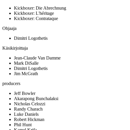
Kickboxer: Die Abrechnung
Kickboxer: L'héritage
Kickboxer: Contrataque
Ohjaaja
Dimitri Logothetis
Käsikirjoittaja
Jean-Claude Van Damme
Mark DiSalle
Dimitri Logothetis
Jim McGrath
producers
Jeff Bowler
Akarapong Bunchalaksi
Nicholas Celozzi
Randy Charach
Luke Daniels
Robert Hickman
Phil Hunt
Kamel Krifa