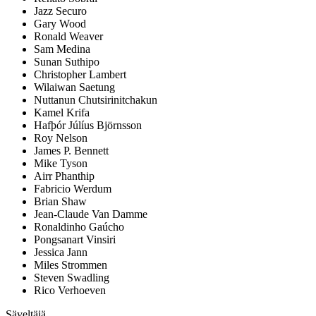
Jazz Securo
Gary Wood
Ronald Weaver
Sam Medina
Sunan Suthipo
Christopher Lambert
Wilaiwan Saetung
Nuttanun Chutsirinitchakun
Kamel Krifa
Hafþór Júlíus Björnsson
Roy Nelson
James P. Bennett
Mike Tyson
Airr Phanthip
Fabricio Werdum
Brian Shaw
Jean-Claude Van Damme
Ronaldinho Gaúcho
Pongsanart Vinsiri
Jessica Jann
Miles Strommen
Steven Swadling
Rico Verhoeven
Säveltäjä