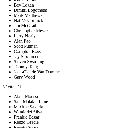
Bey Logan
Dimitri Logothetis
Mark Matthews
Nat McCormick
Jim McGrath
Christopher Meyer
Larry Nealy
Alan Pao
Scott Putman
Compton Ross
Jay Strommen
Steven Swadling
Tommy Tang
Jean-Claude Van Damme
Gary Wood
Näyttelijät
Alain Moussi
Sara Malakul Lane
Maxime Savaria
Wanderlei Silva
Frankie Edgar
Renzo Gracie
Renato Sobral