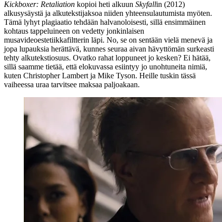
Kickboxer: Retaliation
kopioi heti alkuun
Skyfall
in (2012)
alkusysäystä ja alkutekstijaksoa niiden yhteensulautumista myöten.
Tämä lyhyt plagiaatio tehdään halvanoloisesti, sillä ensimmäinen
kohtaus tappeluineen on vedetty jonkinlaisen
musavideoestetiikkafiltterin läpi. No, se on sentään vielä menevä ja
jopa lupauksia herättävä, kunnes seuraa aivan hävyttömän surkeasti
tehty alkutekstiosuus. Ovatko rahat loppuneet jo kesken? Ei hätää,
sillä saamme tietää, että elokuvassa esiintyy jo unohtuneita nimiä,
kuten
Christopher Lambert
ja
Mike Tyson
. Heille tuskin tässä
vaiheessa uraa tarvitsee maksaa paljoakaan.