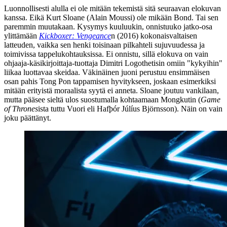
Luonnollisesti alulla ei ole mitään tekemistä sitä seuraavan elokuvan
kanssa. Eikä Kurt Sloane (
Alain Moussi
) ole mikään Bond. Tai sen
paremmin muutakaan. Kysymys kuuluukin, onnistuuko jatko‑osa
ylittämään
Kickboxer: Vengeance
n (2016) kokonaisvaltaisen
latteuden, vaikka sen henki toisinaan pilkahteli sujuvuudessa ja
toimivissa tappelukohtauksissa. Ei onnistu, sillä elokuva on vain
ohjaaja-käsikirjoittaja-tuottaja
Dimitri Logothetisin
omiin "kykyihin"
liikaa luottavaa skeidaa. Väkinäinen juoni perustuu ensimmäisen
osan pahis Tong Pon tappamisen hyvitykseen, joskaan esimerkiksi
mitään erityistä moraalista syytä ei anneta. Sloane joutuu vankilaan,
mutta pääsee sieltä ulos suostumalla kohtaamaan Mongkutin (
Game
of Thrones
ista tuttu Vuori eli
Hafþór Júlíus Björnsson
). Näin on vain
joku päättänyt.