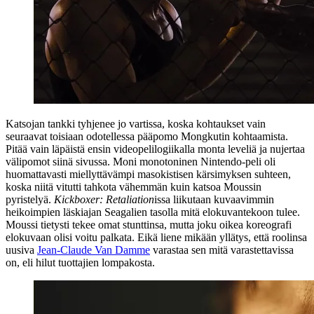
Katsojan tankki tyhjenee jo vartissa, koska kohtaukset vain
seuraavat toisiaan odotellessa pääpomo Mongkutin kohtaamista.
Pitää vain läpäistä ensin videopelilogiikalla monta leveliä ja nujertaa
välipomot siinä sivussa. Moni monotoninen Nintendo-peli oli
huomattavasti miellyttävämpi masokistisen kärsimyksen suhteen,
koska niitä vitutti tahkota vähemmän kuin katsoa Moussin
pyristelyä.
Kickboxer: Retaliation
issa liikutaan kuvaavimmin
heikoimpien läskiajan
Seagalien
tasolla mitä elokuvantekoon tulee.
Moussi tietysti tekee omat stunttinsa, mutta joku oikea koreografi
elokuvaan olisi voitu palkata. Eikä liene mikään yllätys, että roolinsa
uusiva
Jean-Claude Van Damme
varastaa sen mitä varastettavissa
on, eli hilut tuottajien lompakosta.