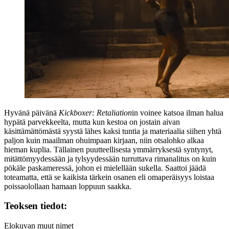
Hyvänä päivänä
Kickboxer: Retaliation
in voinee katsoa ilman halua
hypätä parvekkeelta, mutta kun kestoa on jostain aivan
käsittämättömästä syystä lähes kaksi tuntia ja materiaalia siihen yhtä
paljon kuin maailman ohuimpaan kirjaan, niin otsalohko alkaa
hieman kuplia. Tällainen puutteellisesta ymmärryksestä syntynyt,
mitättömyydessään ja tylsyydessään turruttava rimanalitus on kuin
pökäle paskameressä, johon ei mielellään sukella. Saattoi jäädä
toteamatta, että se kaikista tärkein osanen eli omaperäisyys loistaa
poissaolollaan hamaan loppuun saakka.
Teoksen tiedot:
Elokuvan muut nimet