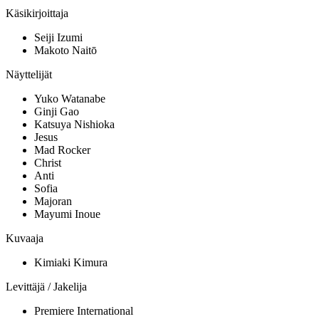
Käsikirjoittaja
Seiji Izumi
Makoto Naitō
Näyttelijät
Yuko Watanabe
Ginji Gao
Katsuya Nishioka
Jesus
Mad Rocker
Christ
Anti
Sofia
Majoran
Mayumi Inoue
Kuvaaja
Kimiaki Kimura
Levittäjä / Jakelija
Premiere International