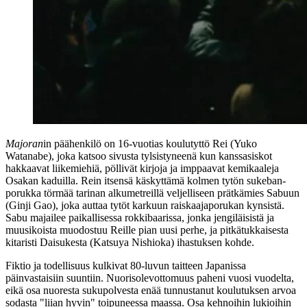
Majoran
in päähenkilö on 16‑vuotias koulutyttö Rei (
Yuko
Watanabe
), joka katsoo sivusta tylsistyneenä kun kanssasiskot
hakkaavat liikemiehiä, pöllivät kirjoja ja imppaavat kemikaaleja
Osakan kaduilla. Rein itsensä käskyttämä kolmen tytön sukeban-
porukka törmää tarinan alkumetreillä veljelliseen prätkämies Sabuun
(
Ginji Gao
), joka auttaa tytöt karkuun raiskaajaporukan kynsistä.
Sabu majailee paikallisessa rokkibaarissa, jonka jengiläisistä ja
muusikoista muodostuu Reille pian uusi perhe, ja pitkätukkaisesta
kitaristi Daisukesta (
Katsuya Nishioka
) ihastuksen kohde.
Fiktio ja todellisuus kulkivat 80‑luvun taitteen Japanissa
päinvastaisiin suuntiin. Nuorisolevottomuus paheni vuosi vuodelta,
eikä osa nuoresta sukupolvesta enää tunnustanut koulutuksen arvoa
sodasta "liian hyvin" toipuneessa maassa. Osa kehnoihin lukioihin