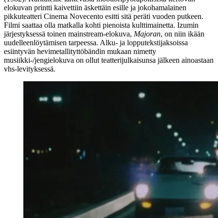
elokuvan printti kaivettiin äskettäin esille ja jokohamalainen
pikkuteatteri Cinema Novecento esitti sitä peräti vuoden putkeen.
Filmi saattaa olla matkalla kohti pienoista kulttimainetta. Izumin
järjestyksessä toinen mainstream-elokuva,
Majoran
, on niin ikään
uudelleenlöytämisen tarpeessa. Alku‑ ja lopputekstijaksoissa
esiintyvän hevimetallityttöbändin mukaan nimetty
musiikki-/jengielokuva on ollut teatterijulkaisunsa jälkeen ainoastaan
vhs‑levityksessä.