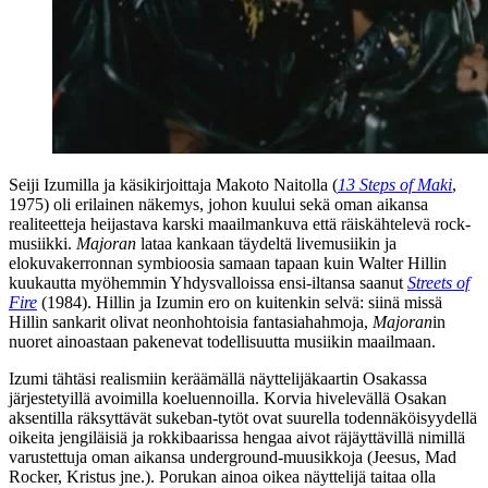
Seiji Izumilla ja käsikirjoittaja
Makoto Naitolla
(
13 Steps of Maki
,
1975) oli erilainen näkemys, johon kuului sekä oman aikansa
realiteetteja heijastava karski maailmankuva että räiskähtelevä rock-
musiikki.
Majoran
lataa kankaan täydeltä livemusiikin ja
elokuvakerronnan symbioosia samaan tapaan kuin
Walter Hillin
kuukautta myöhemmin Yhdysvalloissa ensi-iltansa saanut
Streets of
Fire
(1984). Hillin ja Izumin ero on kuitenkin selvä: siinä missä
Hillin sankarit olivat neonhohtoisia fantasiahahmoja,
Majoran
in
nuoret ainoastaan pakenevat todellisuutta musiikin maailmaan.
Izumi tähtäsi realismiin keräämällä näyttelijäkaartin Osakassa
järjestetyillä avoimilla koeluennoilla. Korvia hivelevällä Osakan
aksentilla räksyttävät sukeban-tytöt ovat suurella todennäköisyydellä
oikeita jengiläisiä ja rokkibaarissa hengaa aivot räjäyttävillä nimillä
varustettuja oman aikansa underground-muusikkoja (
Jeesus
,
Mad
Rocker
,
Kristus
jne.). Porukan ainoa oikea näyttelijä taitaa olla