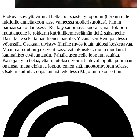
Elokuva säväyttävimmät hetket on säästetty loppuun (herkimmille
lukijoille annettakoon tässä vaiheessa spoilerivaroitus). Filmin
parhaassa kohtauksessa Rei käy sanomassa suorat sanat Tokioon
muuttaneelle ja rokkarin kutrit liikemieselämän tieltä saksineelle
Daisukelle sekä tämän hienostoäidille. Yksinäisen Rein palatessa
yöbussilla Osakaan tiivistyy filmille myös jotain aidosti koskettavaa.
Maailma muuttuu ja kaverit kasvavat aikuisiksi, mutta muutamat
kapinalliset eivät antaudu. Pahalla asenteella loppuun saakka.
Katsoja kyllä tietää, että muutoksen voimat tulevat lopulta perimään
omansa, mutta elokuva loppuu ennen sitä, moottoripyörän selässä
Osakan kaduilla, ohjaajan ristileikatessa
Majoranin
konserttiin.