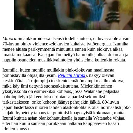
Majoran
in ankkuroidessa itsensä todellisuuteen, ei luvassa ole aivan
70‑luvun pinky violence ‑elokuvien kaltaista tyttöenergiaa. Izumilta
menee alussa parikymmentä minuuttia ennen kuin elokuva alkaa
imaista mukaansa. Katsojan lämmettyä hahmoille, alkaa draaman ja
nappiin osuneiden musiikkivalintojen yhdistelmä kuitenkin rokata.
Izumilla, kuten monilla muillakin pink-elokuvan maailmasta
ponnistavilla ohjaajilla (esim.
Ryuichi Hiroki
), näkyy olevan
keskimääräistä rujompi ja teeskentelemättömämpi maailmankuva,
mikä käy ilmi tiettynä suorasukaisuutena. Mielenkiintoinen
yksityiskohta on esimerkiksi kohtaus, jossa Watanabe paljastaa
pahoinpitelyn jälkeen toisen rintansa pariksi sekunniksi
tarkastaakseen, onko kehoon jäänyt pahojakin jälkiä. 80‑luvun
japanilaisleffassa nuoren tähden alastonkohtaus olisi normaalisti joko
laajalti hypetetty tapaus tai puuttuisi imagosyistä kokonaan, mutta
Izumi kuittaa asian olankohautuksella ja samalla Watanabe vihjaa,
ettei hän kuulu samaan porukkaan hattaraa kauppaavien kasari-
idolien kanssa.