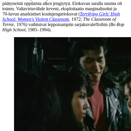
päätyneistä oppilaista alkoi jengiytyä. Elokuvan saralla suunta oli
toinen. Valtavirtaviihde keveni, eksploitaatio marginalisoitui ja
70‑luvun anarkistiset koulujengielokuvat (
Terrifying Girls' High
School: Women's Violent Classroom
, 1972;
The Classroom of
Terror
, 1976) vaihtuivat leppoisampiin sarjakuvaleffoihin (
Be‑Bop
High School
, 1985–1994).