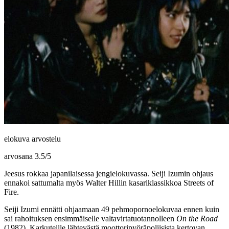
elokuva arvostelu
arvosana
3.5
/
5
Jeesus rokkaa japanilaisessa jengielokuvassa. Seiji Izumin ohjaus
ennakoi sattumalta myös Walter Hillin kasariklassikkoa Streets of
Fire.
Seiji Izumi
ennätti ohjaamaan 49 pehmopornoelokuvaa ennen kuin
sai rahoituksen ensimmäiselle valtavirtatuotannolleen
On the Road
(1982). Karkuteille lähtevästä moottoripyöräpoliisista kertovan