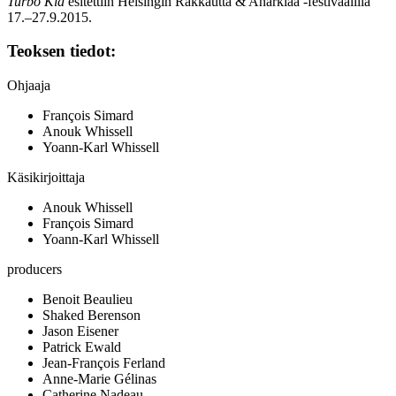
Turbo Kid
esitettiin Helsingin Rakkautta & Anarkiaa ‑festivaalilla
17.–27.9.2015.
Teoksen tiedot:
Ohjaaja
François Simard
Anouk Whissell
Yoann-Karl Whissell
Käsikirjoittaja
Anouk Whissell
François Simard
Yoann-Karl Whissell
producers
Benoit Beaulieu
Shaked Berenson
Jason Eisener
Patrick Ewald
Jean-François Ferland
Anne-Marie Gélinas
Catherine Nadeau