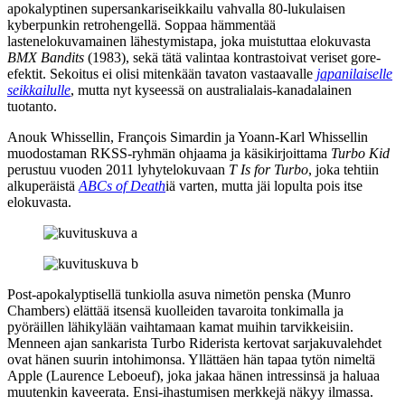
apokalyptinen supersankariseikkailu vahvalla 80‑lukulaisen
kyberpunkin retrohengellä. Soppaa hämmentää
lastenelokuvamainen lähestymistapa, joka muistuttaa elokuvasta
BMX Bandits
(1983), sekä tätä valintaa kontrastoivat veriset gore-
efektit. Sekoitus ei olisi mitenkään tavaton vastaavalle
japanilaiselle
seikkailulle
, mutta nyt kyseessä on australialais-kanadalainen
tuotanto.
Anouk Whissellin
,
François Simardin
ja
Yoann-Karl Whissellin
muodostaman RKSS-ryhmän ohjaama ja käsikirjoittama
Turbo Kid
perustuu vuoden 2011 lyhytelokuvaan
T Is for Turbo
, joka tehtiin
alkuperäistä
ABCs of Death
iä varten, mutta jäi lopulta pois itse
elokuvasta.
Post-apokalyptisellä tunkiolla asuva nimetön penska (
Munro
Chambers
) elättää itsensä kuolleiden tavaroita tonkimalla ja
pyöräillen lähikylään vaihtamaan kamat muihin tarvikkeisiin.
Menneen ajan sankarista Turbo Riderista kertovat sarjakuvalehdet
ovat hänen suurin intohimonsa. Yllättäen hän tapaa tytön nimeltä
Apple (
Laurence Leboeuf
), joka jakaa hänen intressinsä ja haluaa
muutenkin kaveerata. Ensi-ihastumisen merkkejä näkyy ilmassa.