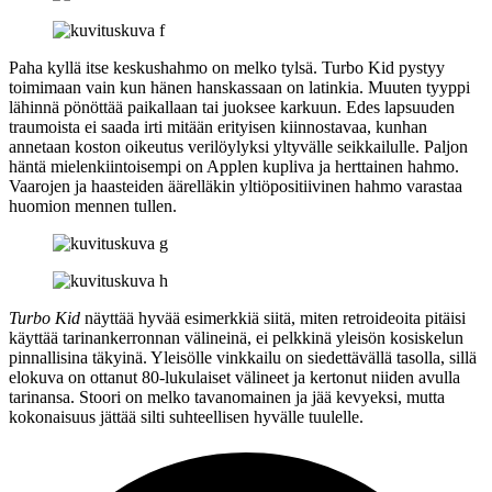
Paha kyllä itse keskushahmo on melko tylsä. Turbo Kid pystyy
toimimaan vain kun hänen hanskassaan on latinkia. Muuten tyyppi
lähinnä pönöttää paikallaan tai juoksee karkuun. Edes lapsuuden
traumoista ei saada irti mitään erityisen kiinnostavaa, kunhan
annetaan koston oikeutus verilöylyksi yltyvälle seikkailulle. Paljon
häntä mielenkiintoisempi on Applen kupliva ja herttainen hahmo.
Vaarojen ja haasteiden äärelläkin yltiöpositiivinen hahmo varastaa
huomion mennen tullen.
Turbo Kid
näyttää hyvää esimerkkiä siitä, miten retroideoita pitäisi
käyttää tarinankerronnan välineinä, ei pelkkinä yleisön kosiskelun
pinnallisina täkyinä. Yleisölle vinkkailu on siedettävällä tasolla, sillä
elokuva on ottanut 80‑lukulaiset välineet ja kertonut niiden avulla
tarinansa. Stoori on melko tavanomainen ja jää kevyeksi, mutta
kokonaisuus jättää silti suhteellisen hyvälle tuulelle.