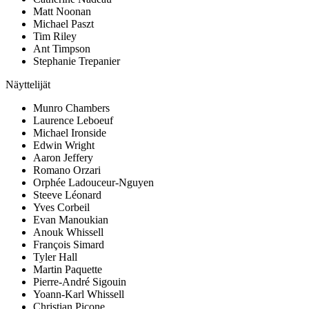
Matt Noonan
Michael Paszt
Tim Riley
Ant Timpson
Stephanie Trepanier
Näyttelijät
Munro Chambers
Laurence Leboeuf
Michael Ironside
Edwin Wright
Aaron Jeffery
Romano Orzari
Orphée Ladouceur-Nguyen
Steeve Léonard
Yves Corbeil
Evan Manoukian
Anouk Whissell
François Simard
Tyler Hall
Martin Paquette
Pierre-André Sigouin
Yoann-Karl Whissell
Christian Picone