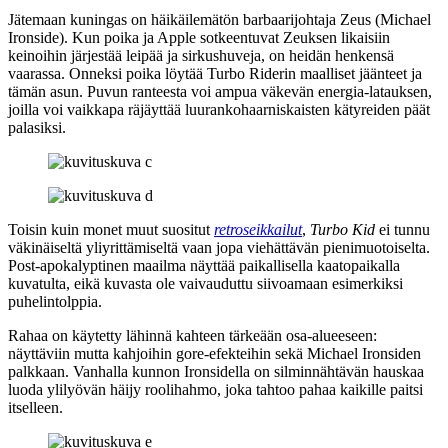
Jätemaan kuningas on häikäilemätön barbaarijohtaja Zeus (
Michael
Ironside
). Kun poika ja Apple sotkeentuvat Zeuksen likaisiin
keinoihin järjestää leipää ja sirkushuveja, on heidän henkensä
vaarassa. Onneksi poika löytää Turbo Riderin maalliset jäänteet ja
tämän asun. Puvun ranteesta voi ampua väkevän energia-latauksen,
joilla voi vaikkapa räjäyttää luurankohaarniskaisten kätyreiden päät
palasiksi.
Toisin kuin monet muut suositut
retroseikkailut
,
Turbo Kid
ei tunnu
väkinäiseltä yliyrittämiseltä vaan jopa viehättävän pienimuotoiselta.
Post-apokalyptinen maailma näyttää paikallisella kaatopaikalla
kuvatulta, eikä kuvasta ole vaivauduttu siivoamaan esimerkiksi
puhelintolppia.
Rahaa on käytetty lähinnä kahteen tärkeään osa‑alueeseen:
näyttäviin mutta kahjoihin gore-efekteihin sekä Michael Ironsiden
palkkaan. Vanhalla kunnon Ironsidella on silminnähtävän hauskaa
luoda ylilyövän häijy roolihahmo, joka tahtoo pahaa kaikille paitsi
itselleen.