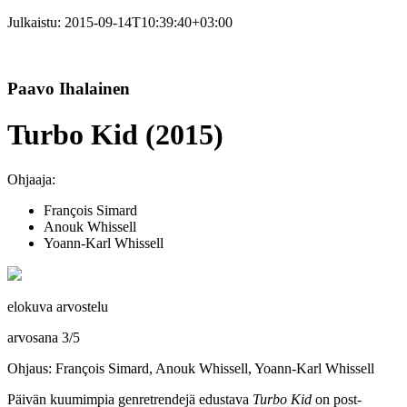
Julkaistu:
2015-09-14T10:39:40+03:00
Paavo Ihalainen
Turbo Kid (2015)
Ohjaaja:
François Simard
Anouk Whissell
Yoann-Karl Whissell
elokuva arvostelu
arvosana
3
/
5
Ohjaus: François Simard, Anouk Whissell, Yoann-Karl Whissell
Päivän kuumimpia genretrendejä edustava
Turbo Kid
on post-