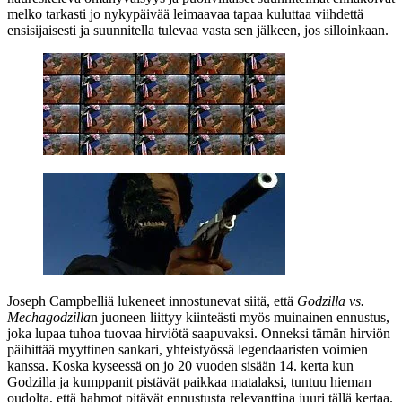
melko tarkasti jo nykypäivää leimaavaa tapaa kuluttaa viihdettä
ensisijaisesti ja suunnitella tulevaa vasta sen jälkeen, jos silloinkaan.
Joseph Campbelliä
lukeneet innostunevat siitä, että
Godzilla vs.
Mechagodzilla
n juoneen liittyy kiinteästi myös muinainen ennustus,
joka lupaa tuhoa tuovaa hirviötä saapuvaksi. Onneksi tämän hirviön
päihittää myyttinen sankari, yhteistyössä legendaaristen voimien
kanssa. Koska kyseessä on jo 20 vuoden sisään 14. kerta kun
Godzilla ja kumppanit pistävät paikkaa matalaksi, tuntuu hieman
oudolta, että hahmot pitävät ennustusta relevanttina juuri tällä kertaa.