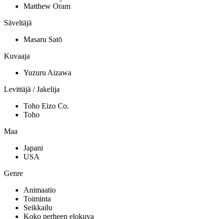
Matthew Oram
Säveltäjä
Masaru Satō
Kuvaaja
Yuzuru Aizawa
Levittäjä / Jakelija
Toho Eizo Co.
Toho
Maa
Japani
USA
Genre
Animaatio
Toiminta
Seikkailu
Koko perheen elokuva