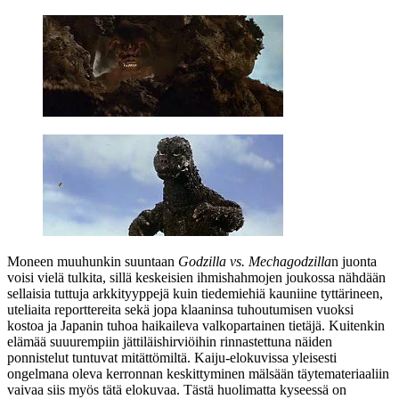
Moneen muuhunkin suuntaan
Godzilla vs. Mechagodzilla
n juonta
voisi vielä tulkita, sillä keskeisien ihmishahmojen joukossa nähdään
sellaisia tuttuja arkkityyppejä kuin tiedemiehiä kauniine tyttärineen,
uteliaita reporttereita sekä jopa klaaninsa tuhoutumisen vuoksi
kostoa ja Japanin tuhoa haikaileva valkopartainen tietäjä. Kuitenkin
elämää suuurempiin jättiläishirviöihin rinnastettuna näiden
ponnistelut tuntuvat mitättömiltä. Kaiju-elokuvissa yleisesti
ongelmana oleva kerronnan keskittyminen mälsään täytemateriaaliin
vaivaa siis myös tätä elokuvaa. Tästä huolimatta kyseessä on