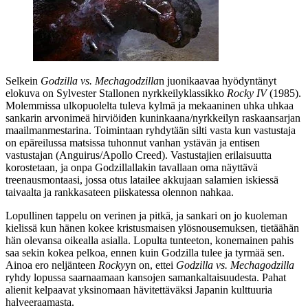
Selkein
Godzilla vs. Mechagodzilla
n juonikaavaa hyödyntänyt
elokuva on
Sylvester Stallonen
nyrkkeilyklassikko
Rocky IV
(1985).
Molemmissa ulkopuolelta tuleva kylmä ja mekaaninen uhka uhkaa
sankarin arvonimeä hirviöiden kuninkaana/nyrkkeilyn raskaansarjan
maailmanmestarina. Toimintaan ryhdytään silti vasta kun vastustaja
on epäreilussa matsissa tuhonnut vanhan ystävän ja entisen
vastustajan (Anguirus/Apollo Creed). Vastustajien erilaisuutta
korostetaan, ja onpa Godzillallakin tavallaan oma näyttävä
treenausmontaasi, jossa otus latailee akkujaan salamien iskiessä
taivaalta ja rankkasateen piiskatessa olennon nahkaa.
Lopullinen tappelu on verinen ja pitkä, ja sankari on jo kuoleman
kielissä kun hänen kokee kristusmaisen ylösnousemuksen, tietäähän
hän olevansa oikealla asialla. Lopulta tunteeton, konemainen pahis
saa sekin kokea pelkoa, ennen kuin Godzilla tulee ja tyrmää sen.
Ainoa ero neljänteen
Rocky
yn on, ettei
Godzilla vs. Mechagodzilla
ryhdy lopussa saarnaamaan kansojen samankaltaisuudesta. Pahat
alienit kelpaavat yksinomaan hävitettäväksi Japanin kulttuuria
halveeraamasta.