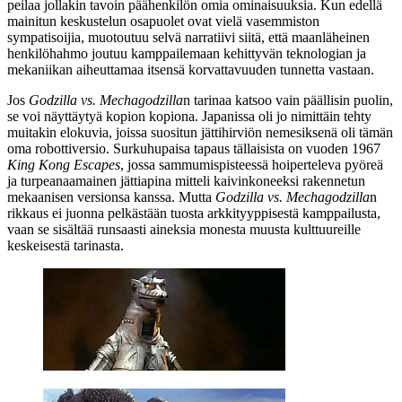
peilaa jollakin tavoin päähenkilön omia ominaisuuksia. Kun edellä
mainitun keskustelun osapuolet ovat vielä vasemmiston
sympatisoijia, muotoutuu selvä narratiivi siitä, että maanläheinen
henkilöhahmo joutuu kamppailemaan kehittyvän teknologian ja
mekaniikan aiheuttamaa itsensä korvattavuuden tunnetta vastaan.
Jos
Godzilla vs. Mechagodzilla
n tarinaa katsoo vain päällisin puolin,
se voi näyttäytyä kopion kopiona. Japanissa oli jo nimittäin tehty
muitakin elokuvia, joissa suositun jättihirviön nemesiksenä oli tämän
oma robottiversio. Surkuhupaisa tapaus tällaisista on vuoden 1967
King Kong Escapes
, jossa sammumispisteessä hoiperteleva pyöreä
ja turpeanaamainen jättiapina mitteli kaivinkoneeksi rakennetun
mekaanisen versionsa kanssa. Mutta
Godzilla vs. Mechagodzilla
n
rikkaus ei juonna pelkästään tuosta arkkityyppisestä kamppailusta,
vaan se sisältää runsaasti aineksia monesta muusta kulttuureille
keskeisestä tarinasta.