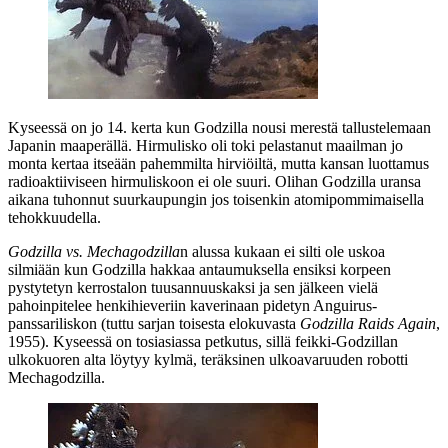
Kyseessä on jo 14. kerta kun Godzilla nousi merestä tallustelemaan
Japanin maaperällä. Hirmulisko oli toki pelastanut maailman jo
monta kertaa itseään pahemmilta hirviöiltä, mutta kansan luottamus
radioaktiiviseen hirmuliskoon ei ole suuri. Olihan Godzilla uransa
aikana tuhonnut suurkaupungin jos toisenkin atomipommimaisella
tehokkuudella.
Godzilla vs. Mechagodzilla
n alussa kukaan ei silti ole uskoa
silmiään kun Godzilla hakkaa antaumuksella ensiksi korpeen
pystytetyn kerrostalon tuusannuuskaksi ja sen jälkeen vielä
pahoinpitelee henkihieveriin kaverinaan pidetyn Anguirus-
panssariliskon (tuttu sarjan toisesta elokuvasta
Godzilla Raids Again
,
1955). Kyseessä on tosiasiassa petkutus, sillä feikki-Godzillan
ulkokuoren alta löytyy kylmä, teräksinen ulkoavaruuden robotti
Mechagodzilla.