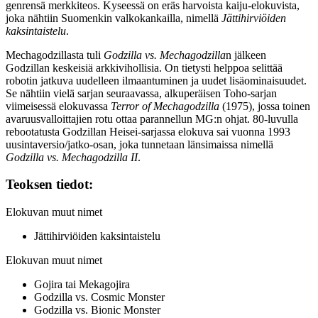
genrensä merkkiteos. Kyseessä on eräs harvoista kaiju-elokuvista,
joka nähtiin Suomenkin valkokankailla, nimellä
Jättihirviöiden
kaksintaistelu
.
Mechagodzillasta tuli
Godzilla vs. Mechagodzilla
n jälkeen
Godzillan keskeisiä arkkivihollisia. On tietysti helppoa selittää
robotin jatkuva uudelleen ilmaantuminen ja uudet lisäominaisuudet.
Se nähtiin vielä sarjan seuraavassa, alkuperäisen Toho-sarjan
viimeisessä elokuvassa
Terror of Mechagodzilla
(1975), jossa toinen
avaruusvalloittajien rotu ottaa parannellun MG:n ohjat. 80‑luvulla
rebootatusta Godzillan Heisei-sarjassa elokuva sai vuonna 1993
uusintaversio/jatko-osan, joka tunnetaan länsimaissa nimellä
Godzilla vs. Mechagodzilla II
.
Teoksen tiedot:
Elokuvan muut nimet
Jättihirviöiden kaksintaistelu
Elokuvan muut nimet
Gojira tai Mekagojira
Godzilla vs. Cosmic Monster
Godzilla vs. Bionic Monster