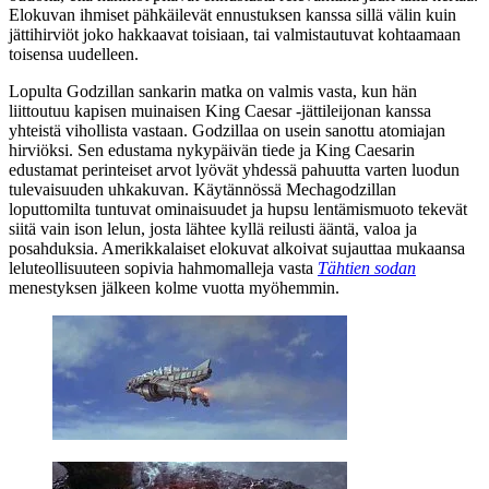
Elokuvan ihmiset pähkäilevät ennustuksen kanssa sillä välin kuin
jättihirviöt joko hakkaavat toisiaan, tai valmistautuvat kohtaamaan
toisensa uudelleen.
Lopulta Godzillan sankarin matka on valmis vasta, kun hän
liittoutuu kapisen muinaisen King Caesar ‑jättileijonan kanssa
yhteistä vihollista vastaan. Godzillaa on usein sanottu atomiajan
hirviöksi. Sen edustama nykypäivän tiede ja King Caesarin
edustamat perinteiset arvot lyövät yhdessä pahuutta varten luodun
tulevaisuuden uhkakuvan. Käytännössä Mechagodzillan
loputtomilta tuntuvat ominaisuudet ja hupsu lentämismuoto tekevät
siitä vain ison lelun, josta lähtee kyllä reilusti ääntä, valoa ja
posahduksia. Amerikkalaiset elokuvat alkoivat sujauttaa mukaansa
leluteollisuuteen sopivia hahmomalleja vasta
Tähtien sodan
menestyksen jälkeen kolme vuotta myöhemmin.