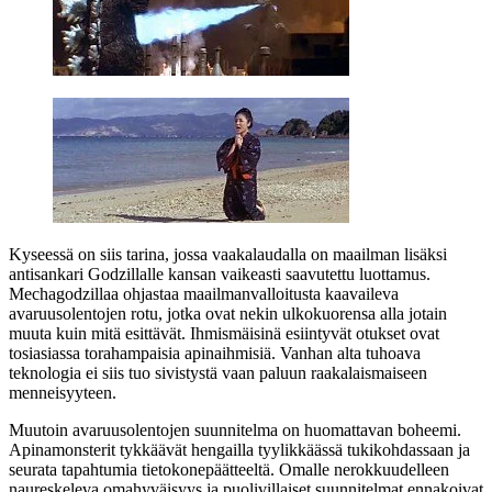
Kyseessä on siis tarina, jossa vaakalaudalla on maailman lisäksi
antisankari Godzillalle kansan vaikeasti saavutettu luottamus.
Mechagodzillaa ohjastaa maailmanvalloitusta kaavaileva
avaruusolentojen rotu, jotka ovat nekin ulkokuorensa alla jotain
muuta kuin mitä esittävät. Ihmismäisinä esiintyvät otukset ovat
tosiasiassa torahampaisia apinaihmisiä. Vanhan alta tuhoava
teknologia ei siis tuo sivistystä vaan paluun raakalaismaiseen
menneisyyteen.
Muutoin avaruusolentojen suunnitelma on huomattavan boheemi.
Apinamonsterit tykkäävät hengailla tyylikkäässä tukikohdassaan ja
seurata tapahtumia tietokonepäätteeltä. Omalle nerokkuudelleen
naureskeleva omahyväisyys ja puolivillaiset suunnitelmat ennakoivat