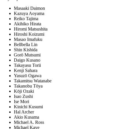
Masaaki Daimon
Kazuya Aoyama
Reiko Tajima
Akihiko Hirata
Hiromi Matsushita
Hiroshi Koizumi
Masao Imafuku
Bellbella Lin
Shin Kishida
Gorō Mutsumi
Daigo Kusano
Takayasu Torii
Kenji Sahara
Yasuzō Ogawa
Takamitsu Watanabe
Takanobu Tōya
Kōji Ozaki
Isao Zushi
Ise Mori
Kinichi Kusumi
Hal Archer
Akio Kusama
Michael A. Ross
Michael Kaye