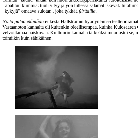
Tapahtuu kummia: tuuli yltyy ja yön tullessa salamat iskevät. Intohim
"kykyjä" omaava sulotar... joka tykkää
flirttailla
.
Noita palaa elämään
ei kestä Hällströmin hyödyntämää teatteridramat
Vastaanoton kannalta oli kuitenkin oleellisempaa, kuinka Kulosaaren 
velvoittamaa naiskuvaa. Kulttuurin kannalta tärkeäksi muodostui se, 
toimiikin kuin sähikäinen.