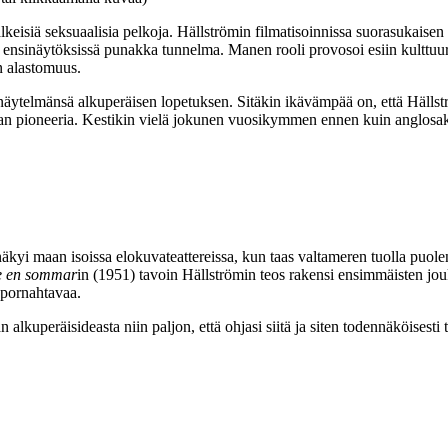
lkeisiä seksuaalisia pelkoja. Hällströmin filmatisoinnissa suorasukaisen
lut ensinäytöksissä punakka tunnelma. Manen rooli provosoi esiin kulttuu
n alastomuus.
än näytelmänsä alkuperäisen lopetuksen. Sitäkin ikävämpää on, että Häll
van pioneeria. Kestikin vielä jokunen vuosikymmen ennen kuin anglosak
äkyi maan isoissa elokuvateattereissa, kun taas valtameren tuolla puolen
e en sommar
in (1951) tavoin Hällströmin teos rakensi ensimmäisten jo
 pornahtavaa.
n alkuperäisideasta niin paljon, että ohjasi siitä ja siten todennäköise