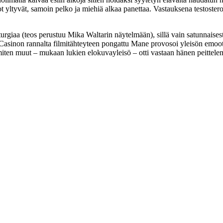
ot yltyvät, samoin pelko ja miehiä alkaa panettaa. Vastauksena testoste
urgiaa (teos perustuu
Mika Waltarin
näytelmään), sillä vain satunnaises
Casinon rannalta filmitähteyteen pongattu Mane provosoi yleisön emootio
miten muut – mukaan lukien elokuvayleisö – otti vastaan hänen peittele