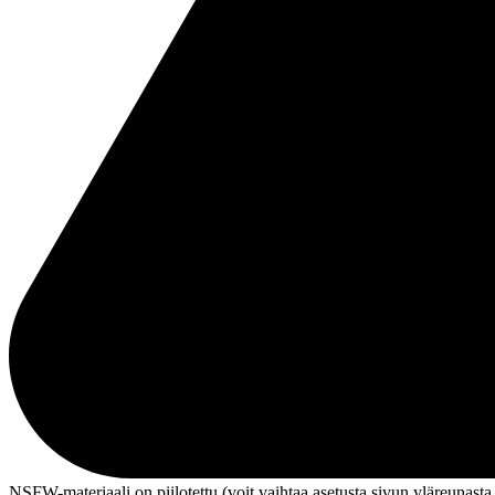
NSFW-materiaali on piilotettu (voit vaihtaa asetusta sivun ylä­reunasta