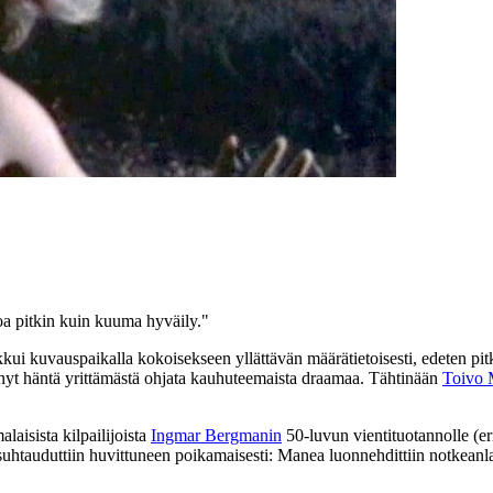
oa pitkin kuin kuuma hyväily."
kkui kuvauspaikalla kokoisekseen yllättävän määrätietoisesti, edeten pitk
tänyt häntä yrittämästä ohjata kauhuteemaista draamaa. Tähtinään
Toivo 
laisista kilpailijoista
Ingmar Bergmanin
50‑luvun vientituotannolle (er
tauduttiin huvittuneen poikamaisesti: Manea luonnehdittiin notkeanlais