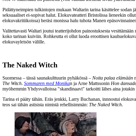
Pidättyneimpien tulkintojen mukaan Waltarin tarina käsittelee sodan jä
seksuaaliset ei‑sopivat halut. Elokuvateatteri Bristolissa lieneekin ol
elokuvakritiikoissa) heräsi monissa halu tuhota Manen epäsovinnaine
Valitettavasti Waltari joutui teatterijohdon painostuksesta vesittämä
koko tarinan kuiviin. Rohkeutta ei ollut luoda eroottisen kauhueloku
elokuvayleisön välille.
The Naked Witch
Suomessa – tässä saunakulttuurin pyhäkössä –
Noita palaa elämään
n
The Witch
.
Sommaren med Monika
n ja
Arne Mattssonin
Hon dansad
myöhemmin Yhdysvalloissa "skandinaavi" tarkoitti lähes aina jotakin
Tarina ei pääty tähän. Eräs jenkki,
Larry Buchanan
, innnostui elokuva
teos sai tähän astisista nimistä rehellisimmän:
The Naked Witch
.