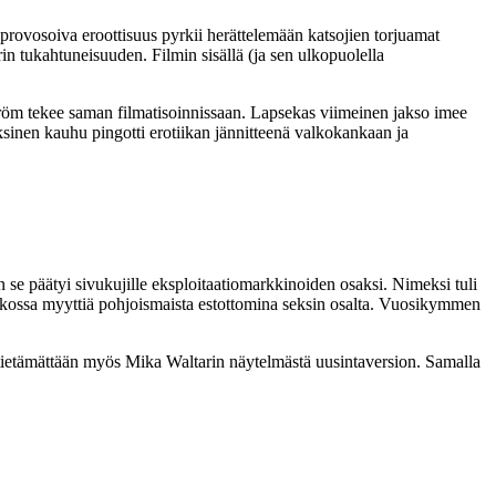
 provosoiva eroottisuus pyrkii herättelemään katsojien torjuamat
rin tukahtuneisuuden. Filmin sisällä (ja sen ulkopuolella
ström tekee saman filmatisoinnissaan. Lapsekas viimeinen jakso imee
sinen kauhu pingotti erotiikan jännitteenä valkokankaan ja
 se päätyi sivukujille eksploitaatiomarkkinoiden osaksi. Nimeksi tuli
ukossa myyttiä pohjoismaista estottomina seksin osalta. Vuosikymmen
sti tietämättään myös Mika Waltarin näytelmästä uusintaversion. Samalla