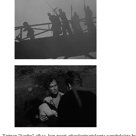
Tarinan "kauhu" alkaa, kun nuori arkeologipariskunta varoituksista huo