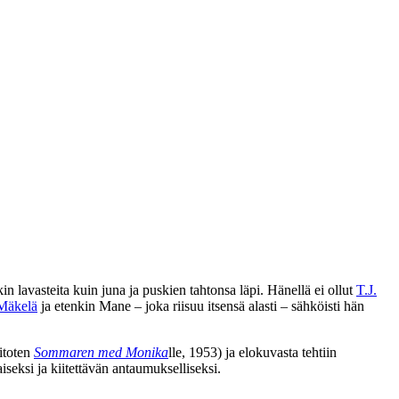
in lavasteita kuin juna ja puskien tahtonsa läpi. Hänellä ei ollut
T.J.
Mäkelä
ja etenkin Mane – joka riisuu itsensä alasti – sähköisti hän
itoten
Sommaren med Monika
lle, 1953) ja elokuvasta tehtiin
eksi ja kiitettävän antaumukselliseksi.