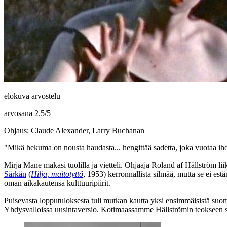
elokuva arvostelu
arvosana
2.5
/
5
Ohjaus: Claude Alexander, Larry Buchanan
"Mikä hekuma on nousta haudasta... hengittää sadetta, joka vuotaa ih
Mirja Mane
makasi tuolilla ja vietteli. Ohjaaja
Roland af Hällström
lii
Särkän
(
Hilja, maitotyttö
, 1953) kerronnallista silmää, mutta se ei es
oman aikakautensa kulttuuripiirit.
Puisevasta lopputuloksesta tuli mutkan kautta yksi ensimmäisistä suoma
Yhdysvalloissa uusintaversio. Kotimaassamme Hällströmin teokseen suh