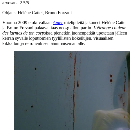
arvosana
2.5
/
5
Ohjaus: Hélène Cattet, Bruno Forzani
Vuonna 2009 elokuvallaan
Amer
mielipiteitä jakaneet
Hélène Cattet
ja
Bruno Forzani
palaavat taas neo‑giallon pariin.
L'étrange couleur
des larmes de ton corps
issa pienetkin juonenpätkät upotetaan jälleen
kerran syvälle loputtomien tyylillisten kokeilujen, visuaalisen
kikkailun ja retrohenkisen äänimaiseman alle.