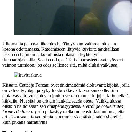
Ulkomailta palaava liikemies hätääntyy kun vaimo ei olekaan
kotona odottamassa. Katoamiseen liittyviä kuvioita tarkkaillaan
usean eri hahmon näkökulmista erilaisilla tyylitellyillä
skenaariojaksoilla. Saattaa olla, että fetissiharrasteet ovat syösseet
vaimon turmioon, jos edes se lienee sitä, miltä aluksi vaikuttaa.
Kiistatta Cattet ja Forzani ovat tinkimättömiä elokuvantekijöitä, joilla
on vahva tyylitaju ja kyky luoda väkeviä kuvia kankaalle. Silti
elokuvassa toivoisi olevan jonkin verran muutakin jujua kuin pelkkä
kikkailu. Nyt siitä on erittäin hankala saada otetta. Vaikka alussa
olisikin haltioissaan sen omaperäisyydestä,
L'étrange couleur des
larmes de ton corps
iin pitkästyy melko nopeasti. Jää tuntuma, että
eri jaksot saattaisivat toimia paremmin yksittäisinä taidelyhäreinä
kuin pitkänä narratiivina.