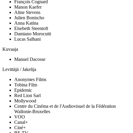
François Cognard
Manon Kaefer
Aline Stevens
Julien Bonischo
Anna Katina
Elsebeth Steentoft
Damiano Morocutti
Lucas Salhani
Kuvaaja
Manuel Dacosse
Levittäjä / Jakelija
Anonymes Films
Tobina Film
Epidemic
Red Lion Sarl
Mollywood
Centre du Cinéma et de l'Audiovisuel de la Fédération
Wallonie-Bruxelles
VOO
Canal+
Ciné+
BE TV