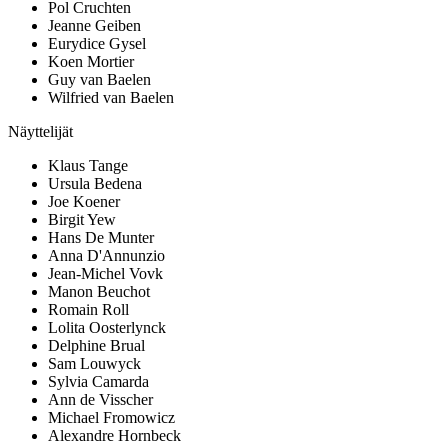
Pol Cruchten
Jeanne Geiben
Eurydice Gysel
Koen Mortier
Guy van Baelen
Wilfried van Baelen
Näyttelijät
Klaus Tange
Ursula Bedena
Joe Koener
Birgit Yew
Hans De Munter
Anna D'Annunzio
Jean-Michel Vovk
Manon Beuchot
Romain Roll
Lolita Oosterlynck
Delphine Brual
Sam Louwyck
Sylvia Camarda
Ann de Visscher
Michael Fromowicz
Alexandre Hornbeck