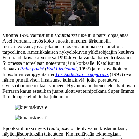
Vuonna 1996 valmistunut
Hautajaiset
lukeutuu paitsi ohjaajansa
Abel Ferraran
, myös koko vuosikymmenen tärkeimpiin
mestariteoksiin, jossa jokainen otos on äärimmäisen harkittu ja
tarpeellinen. Amerikkalaisen nykyelokuvan ykkösohjaajiin kuuluva
Ferrara oli kovassa vedossa 1990‑luvulla vaikka hänen teoksiaan ei
Suomessa tuoreeltaan noteerattu järin korkealle. Katolisuutta
rienaava
Paha poliisi
(
Bad Lieutenant
, 1992) ja mustavalkoinen,
filosofinen vampyyritarina
The Addiction – riippuvuus
(1995) ovat
hänen primitiivisen ilmaisunsa kulmakiviä, jotka porautuvat
sivilisaatiomme mätään ytimeen. Hyvän maun hienostelua karttavan
Ferraran karun estetiikan juuret ulottuvat teinipoikana Super 8mm:n
filmille opiskeltuihin harjoitelmiin.
Epookkifilmiksi myös
Hautajaiset
on tehty vähin kustannuksin,
näyttelijäsuorituksiin tukeutuen. Kimmeltävään teknologiaan