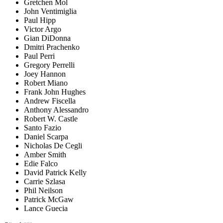
Gretchen Mol
John Ventimiglia
Paul Hipp
Victor Argo
Gian DiDonna
Dmitri Prachenko
Paul Perri
Gregory Perrelli
Joey Hannon
Robert Miano
Frank John Hughes
Andrew Fiscella
Anthony Alessandro
Robert W. Castle
Santo Fazio
Daniel Scarpa
Nicholas De Cegli
Amber Smith
Edie Falco
David Patrick Kelly
Carrie Szlasa
Phil Neilson
Patrick McGaw
Lance Guecia