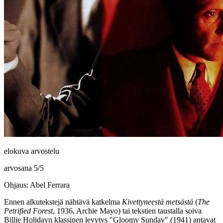
elokuva arvostelu
arvosana
5
/
5
Ohjaus: Abel Ferrara
Ennen alkutekstejä nähtävä katkelma
Kivettyneestä metsästä
(
The
Petrified Forest
, 1936,
Archie Mayo
) tai tekstien taustalla soiva
Billie Holidayn
klassinen levytys "Gloomy Sunday" (1941) antavat