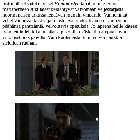
historialliset viitekehykset
Hautajaisten
tapahtumille. Siinä
mafiaperheen sukulaiset kerääntyvät valvomaan veljessarjasta
nuorimmaisen arkussa lepäävän ruumiin ympärille. Vanhemmat
veljet vannovat kostoa ja muistelevat vinksahtaneen isän heidän
päähänsä pänttäämiä, velvoittavia opetuksia. Jo lapsena heille käteen
työnnettiin leikkikalun sijasta pistooli ja käskettiin ampua suvun
viholliset pois päiviltä. Vain kuolemasta ihminen voi hankkia
sielulleen rauhan.