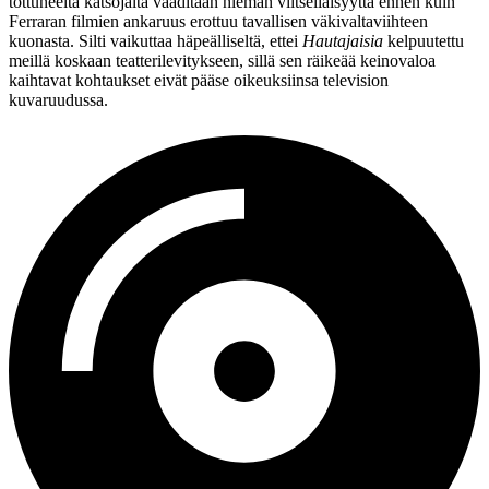
tottuneelta katsojalta vaaditaan hieman viitseliäisyyttä ennen kuin
Ferraran filmien ankaruus erottuu tavallisen väkivaltaviihteen
kuonasta. Silti vaikuttaa häpeälliseltä, ettei
Hautajaisia
kelpuutettu
meillä koskaan teatterilevitykseen, sillä sen räikeää keinovaloa
kaihtavat kohtaukset eivät pääse oikeuksiinsa television
kuvaruudussa.