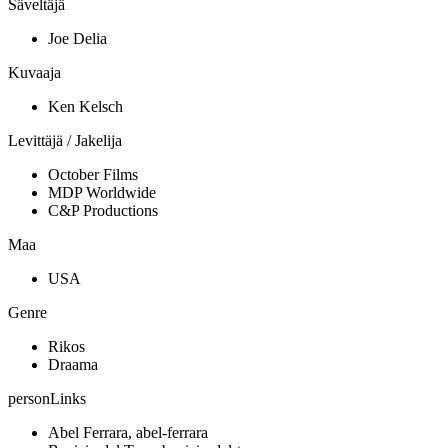
Säveltäjä
Joe Delia
Kuvaaja
Ken Kelsch
Levittäjä / Jakelija
October Films
MDP Worldwide
C&P Productions
Maa
USA
Genre
Rikos
Draama
personLinks
Abel Ferrara, abel-ferrara