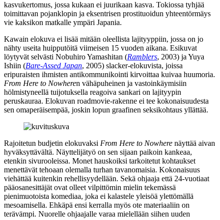
kasvukertomus, jossa kukaan ei juurikaan kasva. Tokiossa tyhjää
toimittavan pojanklopin ja eksentrisen prostituoidun yhteentörmäys
vie kaksikon matkalle ympäri Japania.
Kawain elokuva ei lisää mitään oleellista lajityyppiin, jossa on jo
nähty useita huipputöitä viimeisen 15 vuoden aikana. Esikuvat
löytyvät selvästi
Nobuhiro Yamashitan
(
Ramblers
, 2003) ja Yuya
Ishiin (
Bare-Assed Japan
, 2005) slacker-elokuvista, joissa
eripuraisten ihmisten antikommunikointi kirvoittaa kuivaa huumoria.
From Here to Nowhere
n vähäpuheinen ja vastoinkäymisiin
hölmistyneellä tuijotuksella reagoiva sankari on lajityypin
peruskauraa. Elokuvan roadmovie-rakenne ei tee kokonaisuudesta
sen omaperäisempää, joskin lopun graafinen seksikohtaus yllättää.
Rajoitetun budjetin elokuvaksi
From Here to Nowhere
näyttää aivan
hyväksyttävältä. Näyttelijätyö on sen sijaan paikoin kankeaa,
etenkin sivurooleissa. Monet hauskoiksi tarkoitetut kohtaukset
menettävät tehoaan olemalla turhan tavanomaisia. Kokonaisuus
viehättää kuitenkin rehellisyydellään. Sekä ohjaaja että 24‑vuotiaat
pääosanesittäjät ovat olleet vilpittömin mielin tekemässä
pienimuotoista komediaa, joka ei kalastele yleisöä ylettömällä
mesoamisella. Ehkäpä ensi kerralla myös ote materiaaliin on
terävämpi. Nuorelle ohjaajalle varaa mielellään siihen uuden