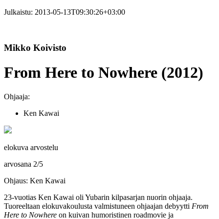
Julkaistu:
2013-05-13T09:30:26+03:00
Mikko Koivisto
From Here to Nowhere (2012)
Ohjaaja:
Ken Kawai
elokuva arvostelu
arvosana
2
/
5
Ohjaus: Ken Kawai
23‑vuotias
Ken Kawai
oli Yubarin kilpasarjan nuorin ohjaaja.
Tuoreeltaan elokuvakoulusta valmistuneen ohjaajan debyytti
From
Here to Nowhere
on kuivan humoristinen roadmovie ja