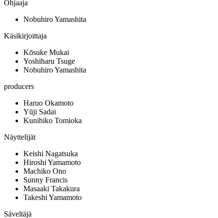
Ohjaaja
Nobuhiro Yamashita
Käsikirjoittaja
Kōsuke Mukai
Yoshiharu Tsuge
Nobuhiro Yamashita
producers
Haruo Okamoto
Yūji Sadai
Kunihiko Tomioka
Näyttelijät
Keishi Nagatsuka
Hiroshi Yamamoto
Machiko Ono
Sunny Francis
Masaaki Takakura
Takeshi Yamamoto
Säveltäjä