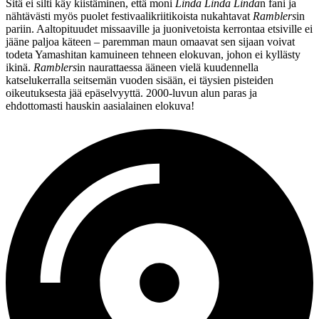
Sitä ei silti käy kiistäminen, että moni
Linda Linda Linda
n fani ja
nähtävästi myös puolet festivaalikriitikoista nukahtavat
Ramblers
in
pariin. Aaltopituudet missaaville ja juonivetoista kerrontaa etsiville ei
jääne paljoa käteen – paremman maun omaavat sen sijaan voivat
todeta Yamashitan kamuineen tehneen elokuvan, johon ei kyllästy
ikinä.
Ramblers
in naurattaessa ääneen vielä kuudennella
katselukerralla seitsemän vuoden sisään, ei täysien pisteiden
oikeutuksesta jää epäselvyyttä. 2000‑luvun alun paras ja
ehdottomasti hauskin aasialainen elokuva!