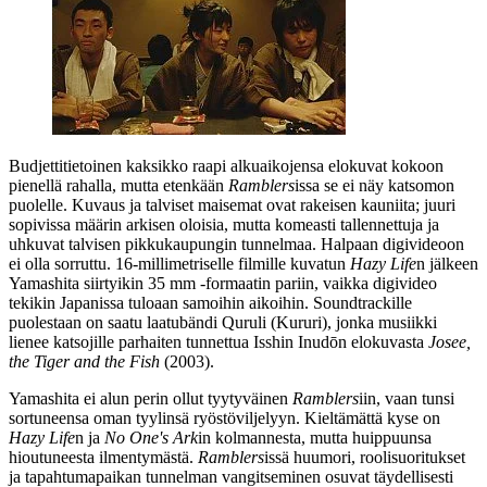
Budjettitietoinen kaksikko raapi alkuaikojensa elokuvat kokoon
pienellä rahalla, mutta etenkään
Ramblers
issa se ei näy katsomon
puolelle. Kuvaus ja talviset maisemat ovat rakeisen kauniita; juuri
sopivissa määrin arkisen oloisia, mutta komeasti tallennettuja ja
uhkuvat talvisen pikkukaupungin tunnelmaa. Halpaan digivideoon
ei olla sorruttu. 16‑millimetriselle filmille kuvatun
Hazy Life
n jälkeen
Yamashita siirtyikin 35 mm ‑formaatin pariin, vaikka digivideo
tekikin Japanissa tuloaan samoihin aikoihin. Soundtrackille
puolestaan on saatu laatubändi
Quruli
(Kururi), jonka musiikki
lienee katsojille parhaiten tunnettua
Isshin Inudōn
elokuvasta
Josee,
the Tiger and the Fish
(2003).
Yamashita ei alun perin ollut tyytyväinen
Ramblers
iin, vaan tunsi
sortuneensa oman tyylinsä ryöstöviljelyyn. Kieltämättä kyse on
Hazy Life
n ja
No One's Ark
in kolmannesta, mutta huippuunsa
hioutuneesta ilmentymästä.
Ramblers
issä huumori, roolisuoritukset
ja tapahtumapaikan tunnelman vangitseminen osuvat täydellisesti