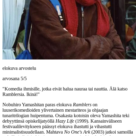
elokuva arvostelu
arvosana
5
/
5
"Komedia ihmisille, jotka eivät halua nauraa tai nauttia. Älä katso
Ramblersia. Ikinä!"
Nobuhiro Yamashitan
paras elokuva
Ramblers
on
luuserikomedioiden ylivertainen mestariteos ja ohjaajan
tunaritrilogian huipentuma. Osakasta kotoisin oleva Yamashita teki
debyyttinsä opiskelijatyöllä
Hazy Life
(1999). Kansainväliseen
festivaalilevitykseen päässyt elokuva ihastutti ja vihastutti
minimalistisuudellaan. Mahtava
No One's Ark
(2003) jatkoi samoilla