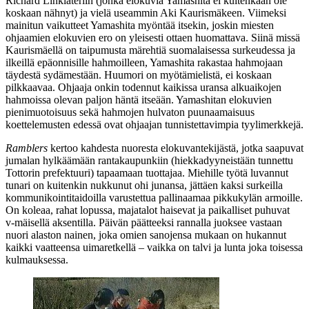
Richard Linklateriin
(jonka elokuvia Yamashita ei kuitenkaan ole
koskaan nähnyt) ja vielä useammin
Aki Kaurismäkeen
. Viimeksi
mainitun vaikutteet Yamashita myöntää itsekin, joskin miesten
ohjaamien elokuvien ero on yleisesti ottaen huomattava. Siinä missä
Kaurismäellä on taipumusta märehtiä suomalaisessa surkeudessa ja
ilkeillä epäonnisille hahmoilleen, Yamashita rakastaa hahmojaan
täydestä sydämestään. Huumori on myötämielistä, ei koskaan
pilkkaavaa. Ohjaaja onkin todennut kaikissa uransa alkuaikojen
hahmoissa olevan paljon häntä itseään. Yamashitan elokuvien
pienimuotoisuus sekä hahmojen hulvaton puunaamaisuus
koettelemusten edessä ovat ohjaajan tunnistettavimpia tyylimerkkejä.
Ramblers
kertoo kahdesta nuoresta elokuvantekijästä, jotka saapuvat
jumalan hylkäämään rantakaupunkiin (hiekkadyyneistään tunnettu
Tottorin prefektuuri) tapaamaan tuottajaa. Miehille työtä luvannut
tunari on kuitenkin nukkunut ohi junansa, jättäen kaksi surkeilla
kommunikointitaidoilla varustettua pallinaamaa pikkukylän armoille.
On koleaa, rahat lopussa, majatalot haisevat ja paikalliset puhuvat
v‑mäisellä aksentilla. Päivän päätteeksi rannalla juoksee vastaan
nuori alaston nainen, joka omien sanojensa mukaan on hukannut
kaikki vaatteensa uimaretkellä – vaikka on talvi ja lunta joka toisessa
kulmauksessa.