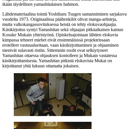
ikään täydellisen yamashitalaisen hahmon.
Lähdemateriaalina toimii
Yoshiharu Tsugen
samanniminen sarjakuva
vuodelta 1973. Originaalissa päähenkilöt olivat manga-artisteja,
mutta valkokangassovituksessa heistä on tehty elokuvaohjaajia.
Käsikirjoitus syntyi Yamashitan sekä ohjaajan pitkäaikaisen kamun
Kosuke Mukain
yhteistyönä. Opiskeluajoistaan lähtien elokuvia
kimpassa tehneet miehet eivät ensimmäisissä projekteissaan
erotelleet vastuualueitaan, vaan käsikirjoittaminen ja ohjaaminen
menivät sulavasti ristiin. Sittemmin roolit ovat selkiytyneet
Yamashitan ottaessa ohjauksen kontolleen ja Mukain vastatessa
käsikirjoittamisesta. Yamashitan pitkistä elokuvista Mukai on
kirjoittanut yhtä lukuun ottamatta jokaisen.