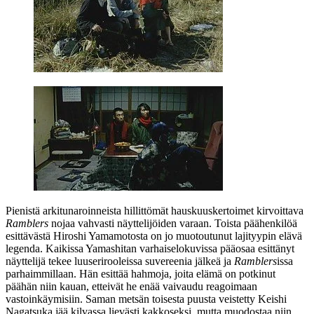
Pienistä arkitunaroinneista hillittömät hauskuuskertoimet kirvoittava
Ramblers
nojaa vahvasti näyttelijöiden varaan. Toista päähenkilöä
esittävästä
Hiroshi Yamamotosta
on jo muotoutunut lajityypin elävä
legenda. Kaikissa Yamashitan varhaiselokuvissa pääosaa esittänyt
näyttelijä tekee luuserirooleissa suvereenia jälkeä ja
Ramblers
issa
parhaimmillaan. Hän esittää hahmoja, joita elämä on potkinut
päähän niin kauan, etteivät he enää vaivaudu reagoimaan
vastoinkäymisiin. Saman metsän toisesta puusta veistetty
Keishi
Nagatsuka
jää kilvassa lievästi kakkoseksi, mutta muodostaa niin