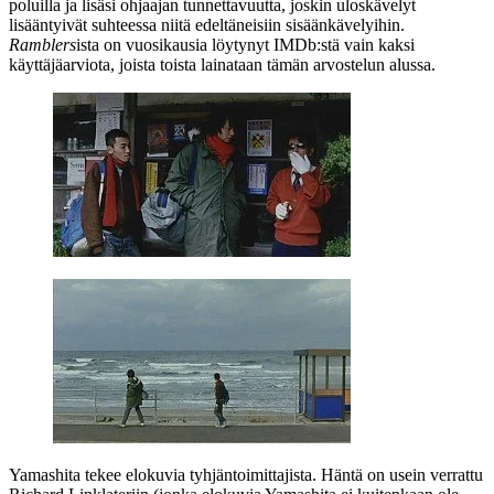
poluilla ja lisäsi ohjaajan tunnettavuutta, joskin uloskävelyt
lisääntyivät suhteessa niitä edeltäneisiin sisäänkävelyihin.
Ramblers
ista on vuosikausia löytynyt IMDb:stä vain kaksi
käyttäjäarviota, joista toista lainataan tämän arvostelun alussa.
Yamashita tekee elokuvia tyhjäntoimittajista. Häntä on usein verrattu