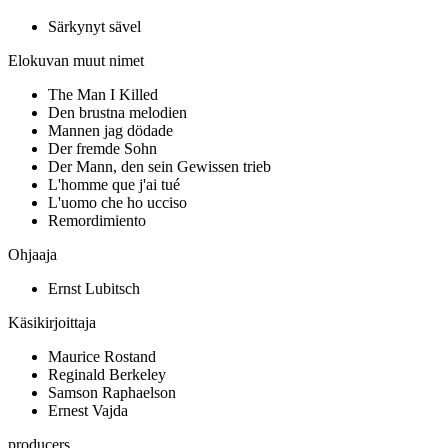
Särkynyt sävel
Elokuvan muut nimet
The Man I Killed
Den brustna melodien
Mannen jag dödade
Der fremde Sohn
Der Mann, den sein Gewissen trieb
L'homme que j'ai tué
L'uomo che ho ucciso
Remordimiento
Ohjaaja
Ernst Lubitsch
Käsikirjoittaja
Maurice Rostand
Reginald Berkeley
Samson Raphaelson
Ernest Vajda
producers