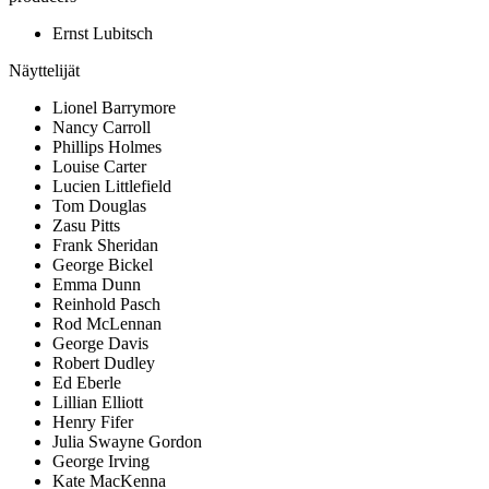
Ernst Lubitsch
Näyttelijät
Lionel Barrymore
Nancy Carroll
Phillips Holmes
Louise Carter
Lucien Littlefield
Tom Douglas
Zasu Pitts
Frank Sheridan
George Bickel
Emma Dunn
Reinhold Pasch
Rod McLennan
George Davis
Robert Dudley
Ed Eberle
Lillian Elliott
Henry Fifer
Julia Swayne Gordon
George Irving
Kate MacKenna