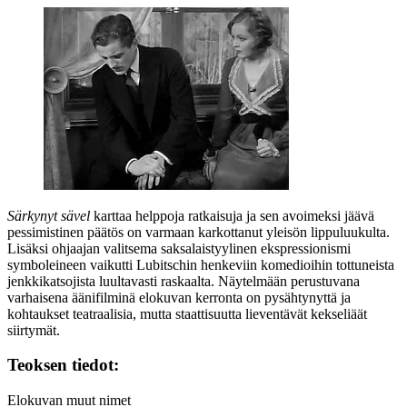
Särkynyt sävel
karttaa helppoja ratkaisuja ja sen avoimeksi jäävä
pessimistinen päätös on varmaan karkottanut yleisön lippuluukulta.
Lisäksi ohjaajan valitsema saksalaistyylinen ekspressionismi
symboleineen vaikutti Lubitschin henkeviin komedioihin tottuneista
jenkkikatsojista luultavasti raskaalta. Näytelmään perustuvana
varhaisena äänifilminä elokuvan kerronta on pysähtynyttä ja
kohtaukset teatraalisia, mutta staattisuutta lieventävät kekseliäät
siirtymät.
Teoksen tiedot:
Elokuvan muut nimet