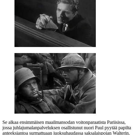
Se alkaa ensimmäisen maailmansodan voitonparaatista Pariisissa,
jossa juhlajumalanpalveluksen osallistunut nuori Paul pyytää papilta
anteeksiantoa surmattuaan juoksuhaudassa saksalaispojan Walterin.