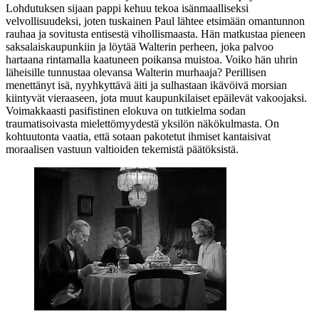
Lohdutuksen sijaan pappi kehuu tekoa isänmaalliseksi
velvollisuudeksi, joten tuskainen Paul lähtee etsimään omantunnon
rauhaa ja sovitusta entisestä vihollismaasta. Hän matkustaa pieneen
saksalaiskaupunkiin ja löytää Walterin perheen, joka palvoo
hartaana rintamalla kaatuneen poikansa muistoa. Voiko hän uhrin
läheisille tunnustaa olevansa Walterin murhaaja? Perillisen
menettänyt isä, nyyhkyttävä äiti ja sulhastaan ikävöivä morsian
kiintyvät vieraaseen, jota muut kaupunkilaiset epäilevät vakoojaksi.
Voimakkaasti pasifistinen elokuva on tutkielma sodan
traumatisoivasta mielettömyydestä yksilön näkökulmasta. On
kohtuutonta vaatia, että sotaan pakotetut ihmiset kantaisivat
moraalisen vastuun valtioiden tekemistä päätöksistä.