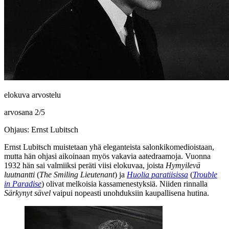
elokuva arvostelu
arvosana
2
/
5
Ohjaus: Ernst Lubitsch
Ernst Lubitsch
muistetaan yhä eleganteista salonkikomedioistaan,
mutta hän ohjasi aikoinaan myös vakavia aatedraamoja. Vuonna
1932 hän sai valmiiksi peräti viisi elokuvaa, joista
Hymyilevä
luutnantti
(
The Smiling Lieutenant
) ja
Huolia paratiisissa
(
Trouble
in Paradise
) olivat melkoisia kassamenestyksiä. Niiden rinnalla
Särkynyt sävel
vaipui nopeasti unohduksiin kaupallisena hutina.