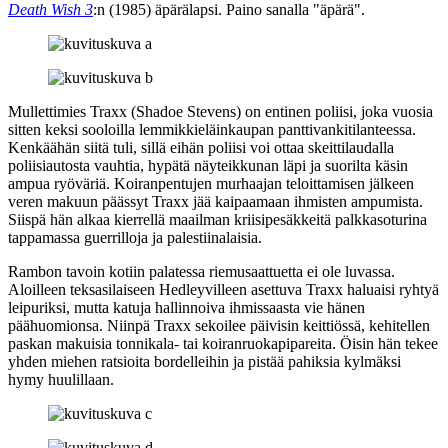
Death Wish 3
:n (1985) äpärälapsi. Paino sanalla "äpärä".
Mullettimies Traxx (
Shadoe Stevens
) on entinen poliisi, joka vuosia
sitten keksi sooloilla lemmikkieläinkaupan panttivankitilanteessa.
Kenkäähän siitä tuli, sillä eihän poliisi voi ottaa skeittilaudalla
poliisiautosta vauhtia, hypätä näyteikkunan läpi ja suorilta käsin
ampua ryöväriä. Koiranpentujen murhaajan teloittamisen jälkeen
veren makuun päässyt Traxx jää kaipaamaan ihmisten ampumista.
Siispä hän alkaa kierrellä maailman kriisipesäkkeitä palkkasoturina
tappamassa guerrilloja ja palestiinalaisia.
Rambon tavoin kotiin palatessa riemusaattuetta ei ole luvassa.
Aloilleen teksasilaiseen Hedleyvilleen asettuva Traxx haluaisi ryhtyä
leipuriksi, mutta katuja hallinnoiva ihmissaasta vie hänen
päähuomionsa. Niinpä Traxx sekoilee päivisin keittiössä, kehitellen
paskan makuisia tonnikala‑ tai koiranruokapipareita. Öisin hän tekee
yhden miehen ratsioita bordelleihin ja pistää pahiksia kylmäksi
hymy huulillaan.