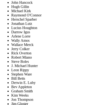
John Hancock
Hugh Gillin
Michael Kirk
Raymond O'Connor
Herschel Sparber
Jonathan Lutz
Lucius Houghton
Darrow Igus
Arlene Lorre
Wally Amos
Wallace Merck
Jerry Colker
Rick Overton
Robert Miano
Steve Boles
J. Michael Hunter
Leon Rippy
Stephen Ware
Bill Betts
Derwin E. Luby
Bev Appleton
Graham Smith
Kim Weeks
Jon Thompson
Jim Gloster