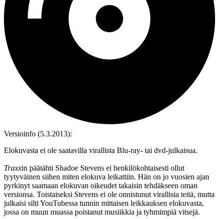
Versioinfo (5.3.2013):
Elokuvasta ei ole saatavilla virallista Blu‑ray‑ tai dvd‑julkaisua.
Traxx
in päätähti Shadoe Stevens ei henkilökohtaisesti ollut
tyytyväinen siihen miten elokuva leikattiin. Hän on jo vuosien ajan
pyrkinyt saamaan elokuvan oikeudet takaisin tehdäkseen oman
versionsa. Toistaiseksi Stevens ei ole onnistunut virallisia teitä, mutta
julkaisi silti YouTubessa tunnin mittaisen leikkauksen elokuvasta,
jossa on muun muassa poistanut musiikkia ja tyhmimpiä vitsejä.