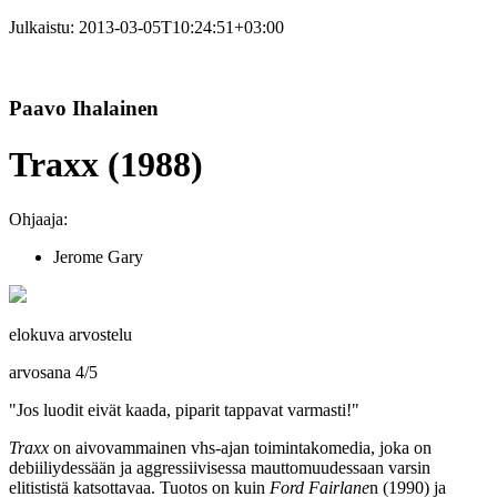
Julkaistu:
2013-03-05T10:24:51+03:00
Paavo Ihalainen
Traxx (1988)
Ohjaaja:
Jerome Gary
elokuva arvostelu
arvosana
4
/
5
"Jos luodit eivät kaada, piparit tappavat varmasti!"
Traxx
on aivovammainen vhs‑ajan toimintakomedia, joka on
debiiliydessään ja aggressiivisessa mauttomuudessaan varsin
elitististä katsottavaa. Tuotos on kuin
Ford Fairlane
n (1990) ja