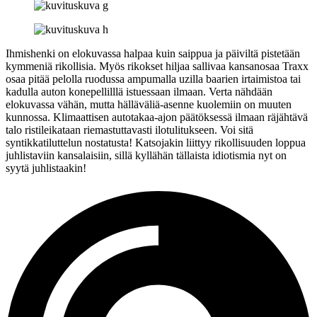
Ihmishenki on elokuvassa halpaa kuin saippua ja päiviltä pistetään
kymmeniä rikollisia. Myös rikokset hiljaa sallivaa kansanosaa Traxx
osaa pitää pelolla ruodussa ampumalla uzilla baarien irtaimistoa tai
kadulla auton konepellilllä istuessaan ilmaan. Verta nähdään
elokuvassa vähän, mutta hälläväliä-asenne kuolemiin on muuten
kunnossa. Klimaattisen autotakaa-ajon päätöksessä ilmaan räjähtävä
talo ristileikataan riemastuttavasti ilotulitukseen. Voi sitä
syntikkatiluttelun nostatusta! Katsojakin liittyy rikollisuuden loppua
juhlistaviin kansalaisiin, sillä kyllähän tällaista idiotismia nyt on
syytä juhlistaakin!