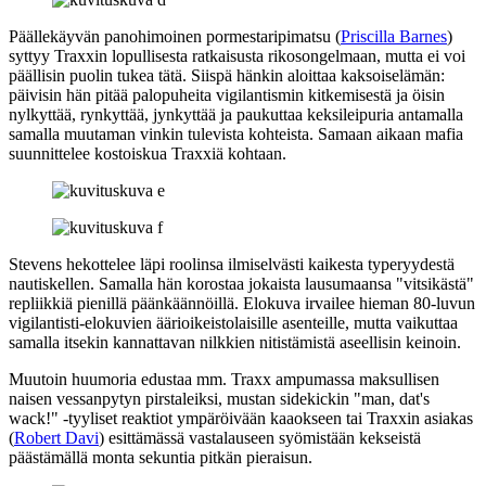
Päällekäyvän panohimoinen pormestaripimatsu (
Priscilla Barnes
)
syttyy Traxxin lopullisesta ratkaisusta rikosongelmaan, mutta ei voi
päällisin puolin tukea tätä. Siispä hänkin aloittaa kaksoiselämän:
päivisin hän pitää palopuheita vigilantismin kitkemisestä ja öisin
nylkyttää, rynkyttää, jynkyttää ja paukuttaa keksileipuria antamalla
samalla muutaman vinkin tulevista kohteista. Samaan aikaan mafia
suunnittelee kostoiskua Traxxiä kohtaan.
Stevens hekottelee läpi roolinsa ilmiselvästi kaikesta typeryydestä
nautiskellen. Samalla hän korostaa jokaista lausumaansa "vitsikästä"
repliikkiä pienillä päänkäännöillä. Elokuva irvailee hieman 80‑luvun
vigilantisti-elokuvien äärioikeistolaisille asenteille, mutta vaikuttaa
samalla itsekin kannattavan nilkkien nitistämistä aseellisin keinoin.
Muutoin huumoria edustaa mm. Traxx ampumassa maksullisen
naisen vessanpytyn pirstaleiksi, mustan sidekickin
"man, dat's
wack!"
‑tyyliset reaktiot ympäröivään kaaokseen tai Traxxin asiakas
(
Robert Davi
) esittämässä vastalauseen syömistään kekseistä
päästämällä monta sekuntia pitkän pieraisun.