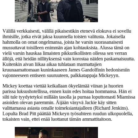
Välillä verkkaisesti, välillä pikaisestikin etenevä elokuva ei sovellu
ihmisille, jotka eivät jaksa kuunnella toisten valitusta. Jokaisella
hahmolla on omat ongelmansa, joista he varsin suorasanaisesti
mussuttavat toisilleen enimmän ajan kohtauksista. Alussa tämä on
vielä varsin hauskaa limaisten pikkurikollisten ollessa sen verran
ällöjä, että heidän nillityksensä vain korostaa näiden paskamaisuutta.
Kuitenkin aivan liikaa aikaa tuhlataan marmattajien
kruunaamattomaan kuninkaaseen
James Gandolfinin
hedonismiin
vajonneeseen entiseen suuruuteen, palkkatappaja Mickeyyn.
Mickey koettaa viettää keikallaan ökyelämää viinan ja huorien
parissa luksushotellissa, ennen kuin edes hoitaa hommansa. Hän ei
silti tule tyydytetyksi millään tasolla ja purnaa loputtomasti Miamissa
asioiden olevan paremmin. Äijään väsyvä Jackie käy sitten
valittamassa asiasta omalle toimeksiantajalleen (
Richard Jenkins
).
Lopulta Brad Pitt päättää Mickeyn työsuhteen ruudun ulkopuolella,
tokaisten vain, ettei enää luottanut tämän ammattitaitoon.