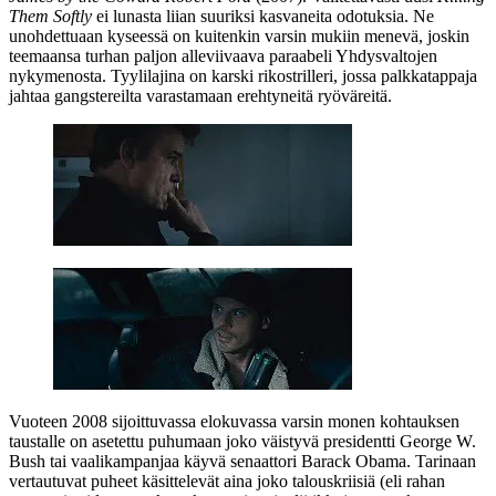
Them Softly
ei lunasta liian suuriksi kasvaneita odotuksia. Ne
unohdettuaan kyseessä on kuitenkin varsin mukiin menevä, joskin
teemaansa turhan paljon alleviivaava paraabeli Yhdysvaltojen
nykymenosta. Tyylilajina on karski rikostrilleri, jossa palkkatappaja
jahtaa gangstereilta varastamaan erehtyneitä ryöväreitä.
Vuoteen 2008 sijoittuvassa elokuvassa varsin monen kohtauksen
taustalle on asetettu puhumaan joko väistyvä presidentti
George W.
Bush
tai vaalikampanjaa käyvä senaattori
Barack Obama
. Tarinaan
vertautuvat puheet käsittelevät aina joko talouskriisiä (eli rahan