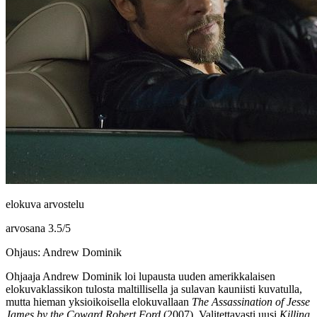
elokuva arvostelu
arvosana
3.5
/
5
Ohjaus: Andrew Dominik
Ohjaaja
Andrew Dominik
loi lupausta uuden amerikkalaisen
elokuvaklassikon tulosta maltillisella ja sulavan kauniisti kuvatulla,
mutta hieman yksioikoisella elokuvallaan
The Assassination of Jesse
James by the Coward Robert Ford
(2007). Valitettavasti uusi
Killing