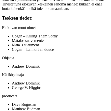
Tiivistettynä elokuvan keskeinen sanoma menee: kukaan ei enää
luota kehenkään, eikä tule luottamaankaan.
Teoksen tiedot:
Elokuvan muut nimet
Cogan – Killing Them Softly
Mátalos suavemente
Mata'ls suaument
Cogan – La mort en douce
Ohjaaja
Andrew Dominik
Käsikirjoittaja
Andrew Dominik
George V. Higgins
producers
Dave Bogosian
Matthew Budman