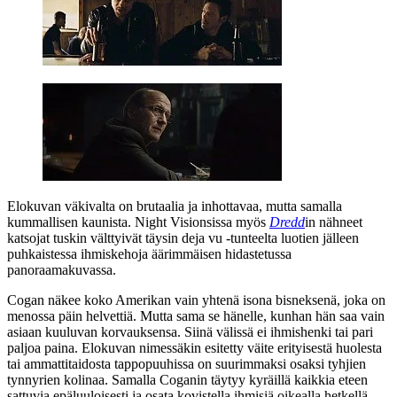
Elokuvan väkivalta on brutaalia ja inhottavaa, mutta samalla
kummallisen kaunista. Night Visionsissa myös
Dredd
in nähneet
katsojat tuskin välttyivät täysin deja vu ‑tunteelta luotien jälleen
puhkaistessa ihmiskehoja äärimmäisen hidastetussa
panoraamakuvassa.
Cogan näkee koko Amerikan vain yhtenä isona bisneksenä, joka on
menossa päin helvettiä. Mutta sama se hänelle, kunhan hän saa vain
asiaan kuuluvan korvauksensa. Siinä välissä ei ihmishenki tai pari
paljoa paina. Elokuvan nimessäkin esitetty väite erityisestä huolesta
tai ammattitaidosta tappopuuhissa on suurimmaksi osaksi tyhjien
tynnyrien kolinaa. Samalla Coganin täytyy kyräillä kaikkia eteen
sattuvia epäluuloisesti ja osata kovistella ihmisiä oikealla hetkellä.