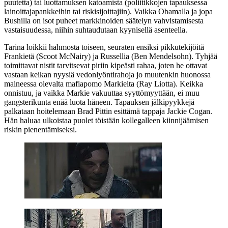
puutetta) tai luottamuksen katoamista (poliitikkojen tapauksessa
lainoittajapankkeihin tai riskisijoittajiin). Vaikka Obamalla ja jopa
Bushilla on isot puheet markkinoiden säätelyn vahvistamisesta
vastaisuudessa, niihin suhtaudutaan kyynisellä asenteella.
Tarina loikkii hahmosta toiseen, seuraten ensiksi pikkutekijöitä
Frankietä (
Scoot McNairy
) ja Russellia (
Ben Mendelsohn
). Tyhjää
toimittavat nistit tarvitsevat piriin kipeästi rahaa, joten he ottavat
vastaan keikan nyysiä vedonlyöntirahoja jo muutenkin huonossa
maineessa olevalta mafiapomo Markielta (
Ray Liotta
). Keikka
onnistuu, ja vaikka Markie vakuuttaa syyttömyyttään, ei muu
gangsterikunta enää luota häneen. Tapauksen jälkipyykkejä
palkataan hoitelemaan
Brad Pittin
esittämä tappaja Jackie Cogan.
Hän haluaa ulkoistaa puolet töistään kollegalleen kiinnijäämisen
riskin pienentämiseksi.