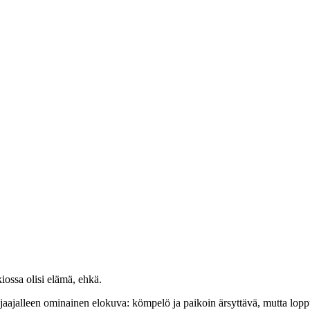
kiossa olisi elämä, ehkä.
aajalleen ominainen elokuva: kömpelö ja paikoin ärsyttävä, mutta lop