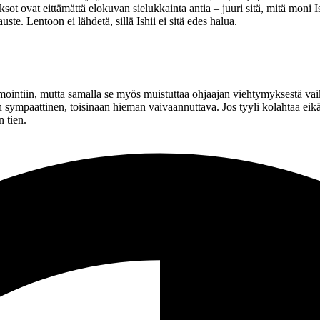
ksot ovat eittämättä elokuvan sielukkainta antia – juuri sitä, mitä moni 
ste. Lentoon ei lähdetä, sillä Ishii ei sitä edes halua.
lmointiin, mutta samalla se myös muistuttaa ohjaajan viehtymyksestä vai
in sympaattinen, toisinaan hieman vaivaannuttava. Jos tyyli kolahtaa eikä
 tien.