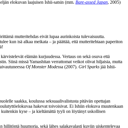
eljän elokuvan laajuisen Ishii-satsin (mm.
Bare-assed Japan
, 2005)
ttämä mutteritehdas eivät lupaa aurinkoista tulevaisuutta.
ulee kun isä alkaa meikata – ja päättää, että mutteritehtaan paperiton
ä!
t kärvistelevät elämän kurjuudessa. Vertaus on sekä osuva että
in. Siinä missä Yamashitan verrattomat veikot olivat hiljaisia, mutta
 kaivautuneessa
Of Monster Mode
ssa (2007).
Girl Sparks
jää Ishii-
uolelle saakka, koulussa seksuaalivalistusta pitävän opettajan
oulutyttöelokuvaa hakevat toivoisivat. Ei Ishiin elokuva muutenkaan
 kuitenkin kyse – ja kieltämättä tyyli on löytänyt uskollisen
hillitöntä huumoria, sekä lähes salakavalasti kuviin uiskentelevaa