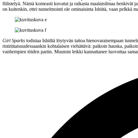
fiilistelyä. Nämä komeasti kuvatut ja raikasta maalaisilmaa henkivät ja
on kuitenkin, ettei tunnelmointi ole ominaisinta Ishiitä, vaan pelkkä mau
Girl Sparks
todistaa Ishiiltä löytyvän taitoa hienovaraisempaan tunne
ristiriitaisuudessaankin kohtalaisen viehättävä: paikoin hauska, paiko
vanhempien töiden pariin. Muutoin leikki kannattanee luovuttaa saman