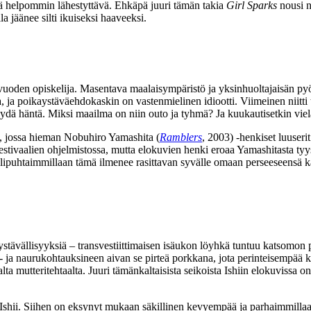
ä helpommin lähestyttävä. Ehkäpä juuri tämän takia
Girl Sparks
nousi n
 jäänee silti ikuiseksi haaveeksi.
uoden opiskelija. Masentava maalaisympäristö ja yksinhuoltajaisän pyöri
 ja poikaystäväehdokaskin on vastenmielinen idiootti. Viimeinen niitti t
ydä häntä. Miksi maailma on niin outo ja tyhmä? Ja kuukautisetkin viel
n, jossa hieman
Nobuhiro Yamashita
(
Ramblers
, 2003) ‑henkiset luuseri
tivaalien ohjelmistossa, mutta elokuvien henki eroaa Yamashitasta tyyst
 Tyylipuhtaimmillaan tämä ilmenee rasittavan syvälle omaan perseeseensä
ystävällisyyksiä – transvestiittimaisen isäukon löyhkä tuntuu katsomon p
 ja naurukohtauksineen aivan se pirteä porkkana, jota perinteisempää k
ta mutteritehtaalta. Juuri tämänkaltaisista seikoista Ishiin elokuvissa on
shii. Siihen on eksynyt mukaan säkillinen kevyempää ja parhaimmillaan 