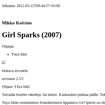
Julkaistu:
2012-03-12T09:44:57+03:00
Mikko Koivisto
Girl Sparks (2007)
Ohjaaja:
Yūya Ishii
elokuva arvostelu
arvosana
2.5
/
5
Ohjaus: Yūya Ishii
Taivaalla lentelee raketteja. Isä haisee. Kuukautiset pukkaa päälle. To
Yuya Ishiin
ensimmäisen festarikiertueen lippulaiva
Girl Sparks
on ohj