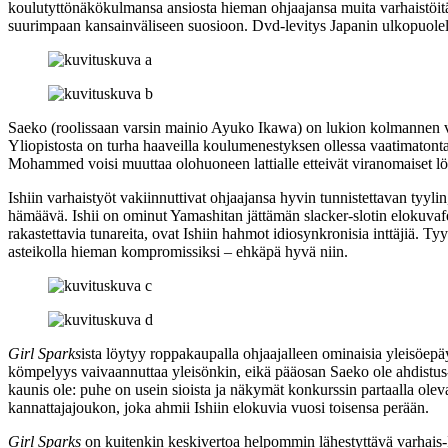
koulutyttönäkökulmansa ansiosta hieman ohjaajansa muita varhaistöit
suurimpaan kansainväliseen suosioon. Dvd‑levitys Japanin ulkopuolella
Saeko (roolissaan varsin mainio
Ayuko Ikawa
) on lukion kolmannen v
Yliopistosta on turha haaveilla koulumenestyksen ollessa vaatimatonta,
Mohammed voisi muuttaa olohuoneen lattialle etteivät viranomaiset lö
Ishiin varhaistyöt vakiinnuttivat ohjaajansa hyvin tunnistettavan tyyli
hämäävä. Ishii on ominut Yamashitan jättämän slacker-slotin elokuvafes
rakastettavia tunareita, ovat Ishiin hahmot idiosynkronisia inttäjiä.
asteikolla hieman kompromissiksi – ehkäpä hyvä niin.
Girl Sparks
ista löytyy roppakaupalla ohjaajalleen ominaisia yleisöepä
kömpelyys vaivaannuttaa yleisönkin, eikä pääosan Saeko ole ahdistus‑
kaunis ole: puhe on usein sioista ja näkymät konkurssin partaalla oleval
kannattajajoukon, joka ahmii Ishiin elokuvia vuosi toisensa perään.
Girl Sparks
on kuitenkin keskivertoa helpommin lähestyttävä varhais-I