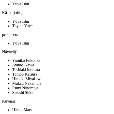
Yūya Ishii
Käsikirjoittaja
Yūya Ishii
Toyine Yuichi
producers
Yūya Ishii
Näyttelijät
Yumiko Fukuoka
Ayuko Ikawa
Toshiaki Inomata
Tombo Katsura
Hiroaki Miyakawa
Mukau Nakamura
Rumi Ninomiya
Satoshi Shiomi
Kuvaaja
Hiroki Matsui