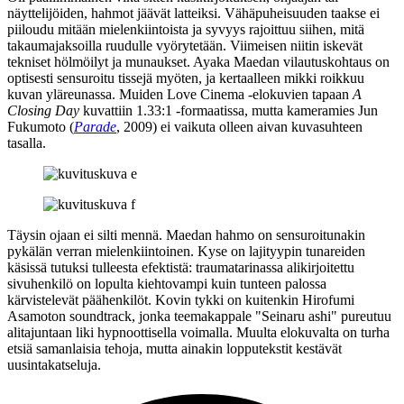
näyttelijöiden, hahmot jäävät latteiksi. Vähäpuheisuuden taakse ei
piiloudu mitään mielenkiintoista ja syvyys rajoittuu siihen, mitä
takaumajaksoilla ruudulle vyörytetään. Viimeisen niitin iskevät
tekniset hölmöilyt ja munaukset.
Ayaka Maedan
vilautuskohtaus on
optisesti sensuroitu tissejä myöten, ja kertaalleen mikki roikkuu
kuvan yläreunassa. Muiden Love Cinema ‑elokuvien tapaan
A
Closing Day
kuvattiin 1.33:1 ‑formaatissa, mutta kameramies
Jun
Fukumoto
(
Parade
, 2009) ei vaikuta olleen aivan kuvasuhteen
tasalla.
Täysin ojaan ei silti mennä. Maedan hahmo on sensuroitunakin
pykälän verran mielenkiintoinen. Kyse on lajityypin tunareiden
käsissä tutuksi tulleesta efektistä: traumatarinassa alikirjoitettu
sivuhenkilö on lopulta kiehtovampi kuin tunteen palossa
kärvistelevät päähenkilöt. Kovin tykki on kuitenkin
Hirofumi
Asamoton
soundtrack, jonka teemakappale "Seinaru ashi" pureutuu
alitajuntaan liki hypnoottisella voimalla. Muulta elokuvalta on turha
etsiä samanlaisia tehoja, mutta ainakin lopputekstit kestävät
uusintakatseluja.