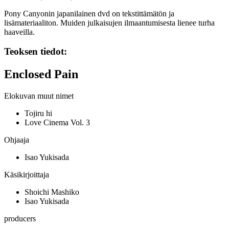
Pony Canyonin japanilainen dvd on tekstittämätön ja
lisämateriaaliton. Muiden julkaisujen ilmaantumisesta lienee turha
haaveilla.
Teoksen tiedot:
Enclosed Pain
Elokuvan muut nimet
Tojiru hi
Love Cinema Vol. 3
Ohjaaja
Isao Yukisada
Käsikirjoittaja
Shoichi Mashiko
Isao Yukisada
producers