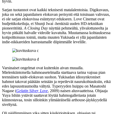
hyvin.
Sarjan tuotannot ovat kaikki teknisesti matalalentoisia. Digikuvaus,
joka on sekä japanilaisen elokuvan perisynti että toisinaan vahvuus,
ei ole sarjan elokuvissa esiintynyt edukseen. Love Cinemat ovat
budjettikokeiluja, ei Shunji Iwai ‑henkisiä uuden HD‑tekniikan
pioneeritöitä.
A Closing Day
näyttää pehmeältä, ylivalottuneelta ja
hyvin pitkälti halvalle videolle kuvatulta. Muutamassa kohtauksessa
kotipolttoisuus toimii, mutta muuten Yukisada ei yllä japanilaisten
indie-nikkareiden harrastamalle diipimmälle levelille.
Varsinaiset ongelmat ovat kuitenkin aivan muualla.
Mielenkiintoisella hahmoasetelmalla starttaava tarina vajoaa pian
teennäisen taide-elokuvan suohon. Yukisadan idiosynkroniset
hahmot takovat päätään seinään ja repeilevät naurukohtauksiin, eikä
edes lapsuustraumoilta vältytä. Typeryyden huippu on
Masatoshi
Nagase
(
Gelatin Silver, Love
, 2009) naisen alusvaatteissa. Ohjaaja
Yuya Ishiin
ystävät saattavat löytää hahmogalleriasta jotain
kiinnostavaa, tosin silloinkin ylimääräisellä arthouse-jäykkyydellä
siveltynä.
Oli päällimmäinen vika sitten käsikirjoituksen, ohjaajan tai