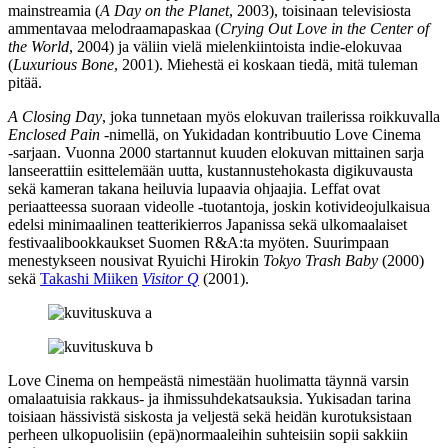
mainstreamia (
A Day on the Planet
, 2003), toisinaan televisiosta
ammentavaa melodraamapaskaa (
Crying Out Love in the Center of
the World
, 2004) ja väliin vielä mielenkiintoista indie-elokuvaa
(
Luxurious Bone
, 2001). Miehestä ei koskaan tiedä, mitä tuleman
pitää.
A Closing Day
, joka tunnetaan myös elokuvan trailerissa roikkuvalla
Enclosed Pain
‑nimellä, on Yukidadan kontribuutio Love Cinema
‑sarjaan. Vuonna 2000 startannut kuuden elokuvan mittainen sarja
lanseerattiin esittelemään uutta, kustannustehokasta digikuvausta
sekä kameran takana heiluvia lupaavia ohjaajia. Leffat ovat
periaatteessa suoraan videolle ‑tuotantoja, joskin kotivideojulkaisua
edelsi minimaalinen teatterikierros Japanissa sekä ulkomaalaiset
festivaalibookkaukset Suomen R&A:ta myöten. Suurimpaan
menestykseen nousivat
Ryuichi Hirokin
Tokyo Trash Baby
(2000)
sekä
Takashi Miiken
Visitor Q
(2001).
Love Cinema on hempeästä nimestään huolimatta täynnä varsin
omalaatuisia rakkaus‑ ja ihmissuhdekatsauksia. Yukisadan tarina
toisiaan hässivistä siskosta ja veljestä sekä heidän kurotuksistaan
perheen ulkopuolisiin (epä)normaaleihin suhteisiin sopii sakkiin