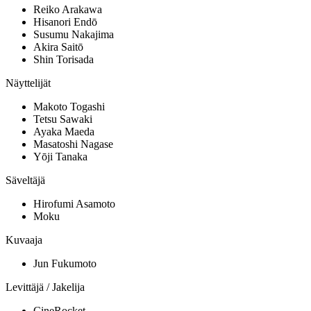
Reiko Arakawa
Hisanori Endō
Susumu Nakajima
Akira Saitō
Shin Torisada
Näyttelijät
Makoto Togashi
Tetsu Sawaki
Ayaka Maeda
Masatoshi Nagase
Yōji Tanaka
Säveltäjä
Hirofumi Asamoto
Moku
Kuvaaja
Jun Fukumoto
Levittäjä / Jakelija
CineRocket