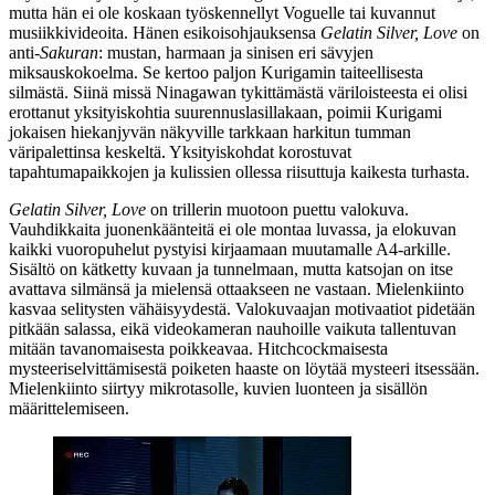
mutta hän ei ole koskaan työskennellyt Voguelle tai kuvannut
musiikkivideoita. Hänen esikoisohjauksensa
Gelatin Silver, Love
on
anti-
Sakuran
: mustan, harmaan ja sinisen eri sävyjen
miksauskokoelma. Se kertoo paljon Kurigamin taiteellisesta
silmästä. Siinä missä Ninagawan tykittämästä väriloisteesta ei olisi
erottanut yksityiskohtia suurennuslasillakaan, poimii Kurigami
jokaisen hiekanjyvän näkyville tarkkaan harkitun tumman
väripalettinsa keskeltä. Yksityiskohdat korostuvat
tapahtumapaikkojen ja kulissien ollessa riisuttuja kaikesta turhasta.
Gelatin Silver, Love
on trillerin muotoon puettu valokuva.
Vauhdikkaita juonenkäänteitä ei ole montaa luvassa, ja elokuvan
kaikki vuoropuhelut pystyisi kirjaamaan muutamalle A4-arkille.
Sisältö on kätketty kuvaan ja tunnelmaan, mutta katsojan on itse
avattava silmänsä ja mielensä ottaakseen ne vastaan. Mielenkiinto
kasvaa selitysten vähäisyydestä. Valokuvaajan motivaatiot pidetään
pitkään salassa, eikä videokameran nauhoille vaikuta tallentuvan
mitään tavanomaisesta poikkeavaa. Hitchcockmaisesta
mysteeriselvittämisestä poiketen haaste on löytää mysteeri itsessään.
Mielenkiinto siirtyy mikrotasolle, kuvien luonteen ja sisällön
määrittelemiseen.