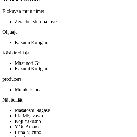
Elokuvan muut nimet
Zerachin shirubā love
Ohjaaja
Kazumi Kurigami
Käsikirjoittaja
Mitsunori Gu
Kazumi Kurigami
producers
Motoki Ishida
Näyttelijät
Masatoshi Nagase
Rie Miyazawa
Kōji Yakusho
Yūki Amami
Erina Mizuno