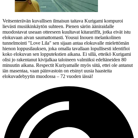
Veitsenterävän kuvallisen ilmaisun taitava Kurigami kompuroi
lievästi musiikinkäytön suhteen. Pienen särön ääniraidalle
muodostavat useaan otteeseen kuultavat kitarariffit, jotka eivät istu
elokuvaan aivan saumattomasti.
Yousui Inouen
melankolinen
tunnelmointi "Love Lila" sen sijaan antaa elokuvalle mielettömän
hienon loppusilauksen, joka omalla tavallaan lopullisesti identifioi
koko elokuvan sen lopputekstien aikana. Ei sillä, etteikö Kurigami
olisi jo rakentanut kivijalkaa taloineen valmiiksi edeltäneiden 80
minuutin aikana. Respectit Kuriyamalle myös siitä, ettei ole antanut
iän masentaa, vaan päinvastoin on etsinyt uusia haasteita
elokuvadebyytin muodossa – 72 vuoden iässä!