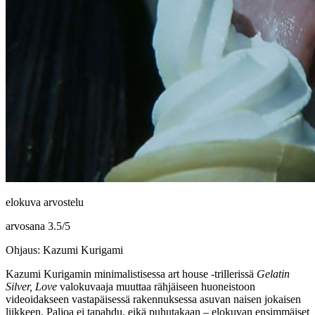
elokuva arvostelu
arvosana
3.5
/
5
Ohjaus: Kazumi Kurigami
Kazumi Kurigamin
minimalistisessa art house ‑trillerissä
Gelatin
Silver, Love
valokuvaaja muuttaa rähjäiseen huoneistoon
videoidakseen vastapäisessä rakennuksessa asuvan naisen jokaisen
liikkeen. Paljoa ei tapahdu, eikä puhutakaan – elokuvan ensimmäiset