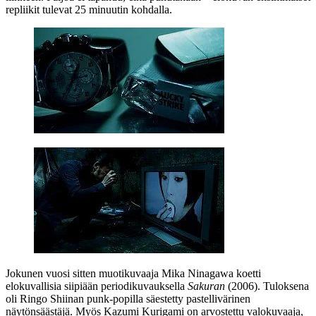
repliikit tulevat 25 minuutin kohdalla.
Jokunen vuosi sitten muotikuvaaja
Mika Ninagawa
koetti
elokuvallisia siipiään periodikuvauksella
Sakuran
(2006). Tuloksena
oli
Ringo Shiinan
punk-popilla säestetty pastellivärinen
näytönsäästäjä. Myös Kazumi Kurigami on arvostettu valokuvaaja,