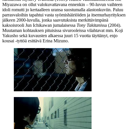
Miyazawa
on ollut valokuvattavana ennenkin – 90‑luvun vaihteen
idoli romutti jo kertaalleen uransa suostumalla alastonkuviin. Paluu
parrasvaloihin tapahtui vasta syömishäiriöiden ja itsemurhayrityksen
jälkeen 2000‑luvulla, jonka saavutuksista merkittävimpänä
kaksoisrooli
Jun Ichikawan
jumalaisessa
Tony Takitani
ssa (2004).
Muutaman kohtauksen pituisissa sivurooleissa vilahtavat mm.
Koji
Yakusho
sekä kuvausten alkaessa juuri 15 vuotta täyttänyt, enjo
kousai ‑tyttöä esittävä
Erina Mizuno
.