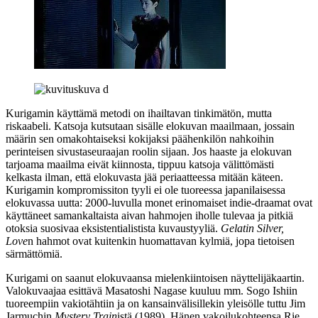
Kurigamin käyttämä metodi on ihailtavan tinkimätön, mutta
riskaabeli. Katsoja kutsutaan sisälle elokuvan maailmaan, jossain
määrin sen omakohtaiseksi kokijaksi päähenkilön nahkoihin
perinteisen sivustaseuraajan roolin sijaan. Jos haaste ja elokuvan
tarjoama maailma eivät kiinnosta, tippuu katsoja välittömästi
kelkasta ilman, että elokuvasta jää periaatteessa mitään käteen.
Kurigamin kompromissiton tyyli ei ole tuoreessa japanilaisessa
elokuvassa uutta: 2000‑luvulla monet erinomaiset indie-draamat ovat
käyttäneet samankaltaista aivan hahmojen iholle tulevaa ja pitkiä
otoksia suosivaa eksistentialistista kuvaustyyliä.
Gelatin Silver,
Love
n hahmot ovat kuitenkin huomattavan kylmiä, jopa tietoisen
särmättömiä.
Kurigami on saanut elokuvaansa mielenkiintoisen näyttelijäkaartin.
Valokuvaajaa esittävä
Masatoshi Nagase
kuuluu mm.
Sogo Ishiin
tuoreempiin vakiotähtiin ja on kansainvälisillekin yleisölle tuttu
Jim
Jarmuchin
Mystery Train
istä (1989). Hänen vakoilukohteensa
Rie