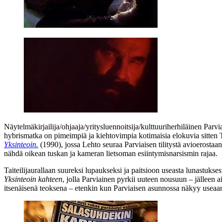
Näytelmäkirjailija/ohjaaja/yritysluennoitsija/kulttuuriherhiläinen Par
hybrismatka on pimeimpiä ja kiehtovimpia kotimaisia elokuvia sitten
Yksinteoin.
(1990), jossa Lehto seuraa Parviaisen tilitystä avioerostaa
nähdä oikean tuskan ja kameran lietsoman esiintymisnarsismin rajaa.
Taiteilijaurallaan suureksi lupaukseksi ja paitsioon useasta lunastukse
Yksinteoin kahteen
, jolla Parviainen pyrkii uuteen nousuun – jälleen 
itsenäisenä teoksena – etenkin kun Parviaisen asunnossa näkyy useaan 