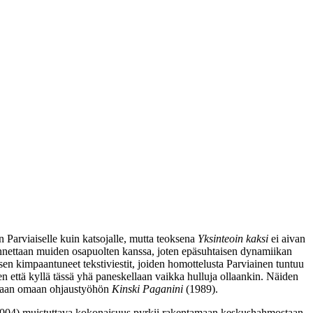
Parviaiselle kuin katsojalle, mutta teoksena
Yksinteoin kaksi
ei aivan
lannettaan muiden osapuolten kanssa, joten epäsuhtaisen dynamiikan
en kimpaantuneet tekstiviestit, joiden homottelusta Parviainen tuntuu
len että kyllä tässä yhä paneskellaan vaikka hulluja ollaankin. Näiden
aan omaan ohjaustyöhön
Kinski Paganini
(1989).
(2004) muistuttava kokonaisuus pyrkii rakentamaan keskushahmostaan