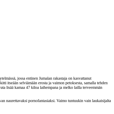
äytelmässä, jossa entinen Jumalan rakastaja on kasvattanut
kitti itseään selviämään erosta ja vaimon petoksesta, samalla tehden
uvata lisää kamaa 47 kiloa laihempana ja melko lailla terveemmän
uvan naurettavaksi pornofantasiaksi. Vaimo tuntuukin vain laukaisijalta