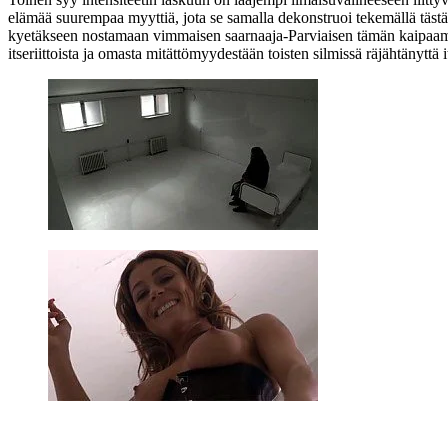
elämää suurempaa myyttiä, jota se samalla dekonstruoi tekemällä tästä 
kyetäkseen nostamaan vimmaisen saarnaaja-Parviaisen tämän kaipaamalle
itseriittoista ja omasta mitättömyydestään toisten silmissä räjähtänyttä