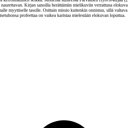
naurettavan. Kirjan sanoilla herättämiin mielikuviin verrattuna elokuva
 myyttiselle tasolle. Osittain missio kuitenkin onnistuu, sillä valtava
 itsetuhonsa profeettaa on vaikea karistaa mielestään elokuvan loputtua.