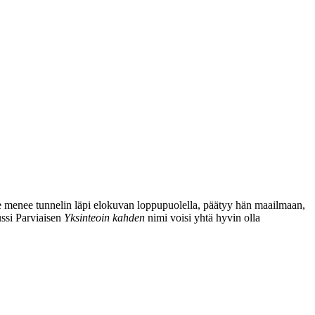
 menee tunnelin läpi elokuvan loppupuolella, päätyy hän maailmaan,
ussi Parviaisen
Yksinteoin kahden
nimi voisi yhtä hyvin olla