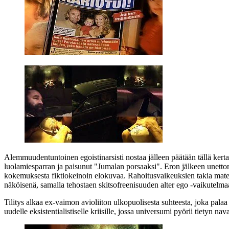
Alemmuudentuntoinen egoistinarsisti nostaa jälleen päätään tällä kerta
luolamiesparran ja paisunut
"Jumalan porsaaksi"
. Eron jälkeen unetto
kokemuksesta fiktiokeinoin elokuvaa. Rahoitusvaikeuksien takia materi
näköisenä, samalla tehostaen skitsofreenisuuden alter ego ‑vaikutelma
Tilitys alkaa ex‑vaimon avioliiton ulkopuolisesta suhteesta, joka palaa
uudelle eksistentialistiselle kriisille, jossa universumi pyörii tietyn na