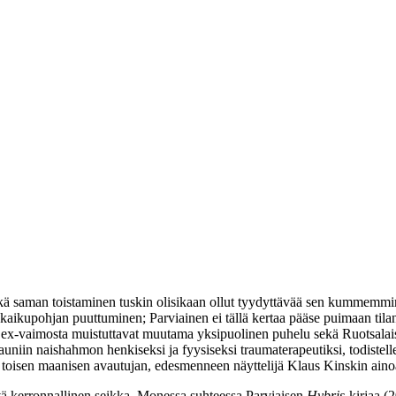
kä saman toistaminen tuskin olisikaan ollut tyydyttävää sen kummemmin 
n kaikupohjan puuttuminen; Parviainen ei tällä kertaa pääse puimaan ti
. ex‑vaimosta muistuttavat muutama yksipuolinen puhelu sekä Ruotsalais
 kauniin naishahmon henkiseksi ja fyysiseksi traumaterapeutiksi, todistel
a toisen maanisen avautujan, edesmenneen näyttelijä
Klaus Kinskin
aino
yvä kerronnallinen seikka. Monessa suhteessa Parviaisen
Hybris
-kirjaa 