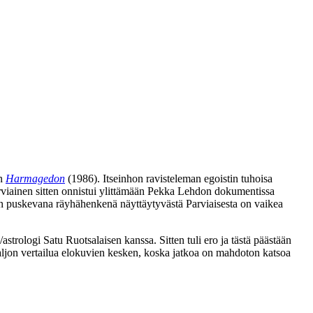
an
Harmagedon
(1986). Itseinhon ravisteleman egoistin tuhoisa
iainen sitten onnistui ylittämään
Pekka Lehdon
dokumentissa
puskevana räyhähenkenä näyttäytyvästä Parviaisesta on vaikea
a/astrologi
Satu Ruotsalaisen
kanssa. Sitten tuli ero ja tästä päästään
 paljon vertailua elokuvien kesken, koska jatkoa on mahdoton katsoa