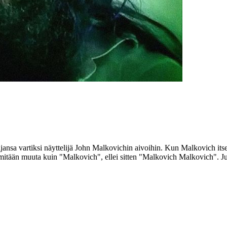
jansa vartiksi näyttelijä
John Malkovichin
aivoihin. Kun Malkovich itse
o mitään muuta kuin
"Malkovich"
, ellei sitten
"Malkovich Malkovich"
.
J