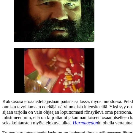
Kakkososa eroaa edeltäjästään paitsi sisällössä, myös muodossa. Pelk
onnistu tavoittamaan edeltäjänsä vimmaista intensiteettiä. Yksi syy o
sijaan tarjolla on vain ohjaajan loputtomasti rönsyilevä oma persoona
tulistuneen niin, että on kirjoittanut jakauman toiseen osaan itselleen
seksikohtausten myötä elokuva alkaa
Harmagedon
in ohella vertautu
Toinen syy intensiteetin laskuun on laajempi ilmaisuvälineeseen liitt