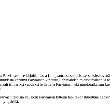
a Parviaisen itse kirjoittamassa ja ohjaamassa solipsistisessa kärsimysn
muudesta kärsinyt Parviainen kirjautui Lapinlahden mielisairaalaan ja rö
aali jäi pariksi vuodeksi hyllylle ja Parviainen teki muotoratkaisun k
a.
 kuvaan tasaisin väliajoin Parviaisen filtterin läpi rekonstruoituna hehk
van ympärillä.