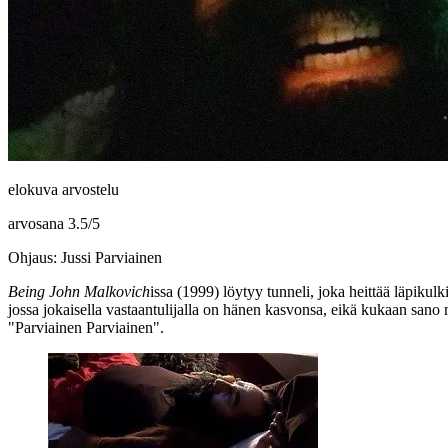
elokuva arvostelu
arvosana
3.5
/
5
Ohjaus: Jussi Parviainen
Being John Malkovich
issa (1999) löytyy tunneli, joka heittää läpikulki
jossa jokaisella vastaantulijalla on hänen kasvonsa, eikä kukaan san
"Parviainen Parviainen".