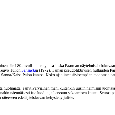
viainen siirsi 80‑luvulla alter egonsa Juska Paarman näytelmistä elokuva
Teuvo Tulion
Sensuela
n (1972). Tämän pseudofiktiivisen hulluuden Parv
n
Sanna-Kaisa Palon
kanssa. Koko ajan intensiivisempään monomaniaan 
sta huolimatta jäänyt Parviainen meni kuitenkin uusiin naimisiin juontaj
ainakin näennäisesti itse luodun ja lietsotun sekoamisen kautta. Seuraa
otteeseen edeltäjäelokuvan kehystetty juliste.