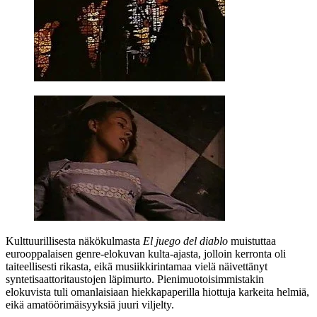
Kulttuurillisesta näkökulmasta
El juego del diablo
muistuttaa
eurooppalaisen genre-elokuvan kulta-ajasta, jolloin kerronta oli
taiteellisesti rikasta, eikä musiikkirintamaa vielä näivettänyt
syntetisaattoritaustojen läpimurto. Pienimuotoisimmistakin
elokuvista tuli omanlaisiaan hiekkapaperilla hiottuja karkeita helmiä,
eikä amatöörimäisyyksiä juuri viljelty.