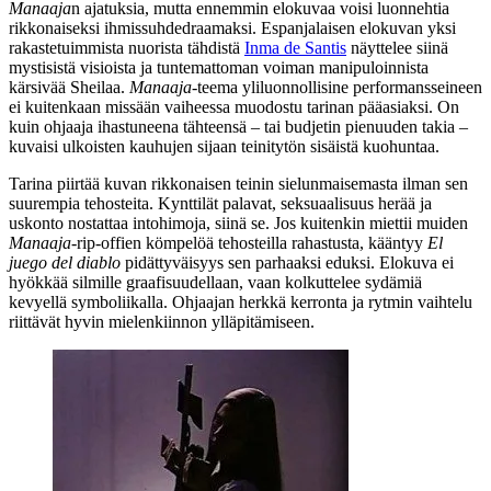
Manaaja
n ajatuksia, mutta ennemmin elokuvaa voisi luonnehtia
rikkonaiseksi ihmissuhdedraamaksi. Espanjalaisen elokuvan yksi
rakastetuimmista nuorista tähdistä
Inma de Santis
näyttelee siinä
mystisistä visioista ja tuntemattoman voiman manipuloinnista
kärsivää Sheilaa.
Manaaja
-teema yliluonnollisine performansseineen
ei kuitenkaan missään vaiheessa muodostu tarinan pääasiaksi. On
kuin ohjaaja ihastuneena tähteensä – tai budjetin pienuuden takia –
kuvaisi ulkoisten kauhujen sijaan teinitytön sisäistä kuohuntaa.
Tarina piirtää kuvan rikkonaisen teinin sielunmaisemasta ilman sen
suurempia tehosteita. Kynttilät palavat, seksuaalisuus herää ja
uskonto nostattaa intohimoja, siinä se. Jos kuitenkin miettii muiden
Manaaja
-rip-offien kömpelöä tehosteilla rahastusta, kääntyy
El
juego del diablo
pidättyväisyys sen parhaaksi eduksi. Elokuva ei
hyökkää silmille graafisuudellaan, vaan kolkuttelee sydämiä
kevyellä symboliikalla. Ohjaajan herkkä kerronta ja rytmin vaihtelu
riittävät hyvin mielenkiinnon ylläpitämiseen.