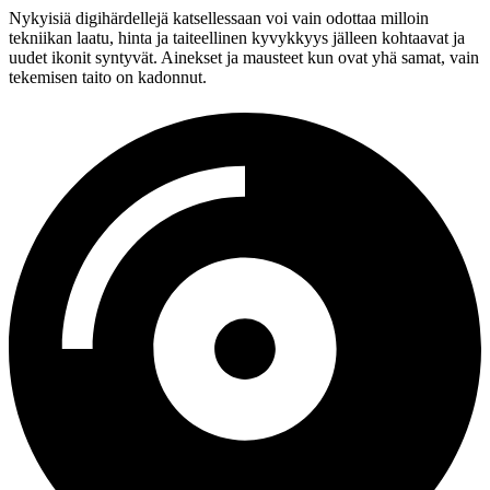
Nykyisiä digihärdellejä katsellessaan voi vain odottaa milloin
tekniikan laatu, hinta ja taiteellinen kyvykkyys jälleen kohtaavat ja
uudet ikonit syntyvät. Ainekset ja mausteet kun ovat yhä samat, vain
tekemisen taito on kadonnut.