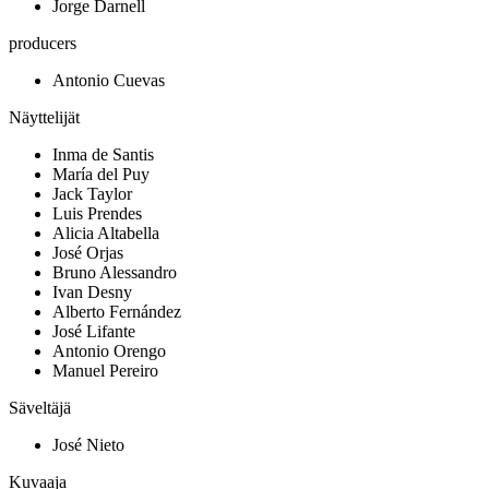
Jorge Darnell
producers
Antonio Cuevas
Näyttelijät
Inma de Santis
María del Puy
Jack Taylor
Luis Prendes
Alicia Altabella
José Orjas
Bruno Alessandro
Ivan Desny
Alberto Fernández
José Lifante
Antonio Orengo
Manuel Pereiro
Säveltäjä
José Nieto
Kuvaaja