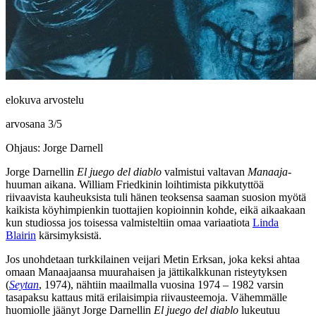
elokuva arvostelu
arvosana
3
/
5
Ohjaus: Jorge Darnell
Jorge Darnellin
El juego del diablo
valmistui valtavan
Manaaja
-
huuman aikana.
William Friedkinin
loihtimista pikkutyttöä
riivaavista kauheuksista tuli hänen teoksensa saaman suosion myötä
kaikista köyhimpienkin tuottajien kopioinnin kohde, eikä aikaakaan
kun studiossa jos toisessa valmisteltiin omaa variaatiota
Linda
Blairin
kärsimyksistä.
Jos unohdetaan turkkilainen veijari
Metin Erksan
, joka keksi ahtaa
omaan Manaajaansa muurahaisen ja jättikalkkunan risteytyksen
(
Seytan
, 1974), nähtiin maailmalla vuosina 1974 – 1982 varsin
tasapaksu kattaus mitä erilaisimpia riivausteemoja. Vähemmälle
huomiolle jäänyt Jorge Darnellin
El juego del diablo
lukeutuu