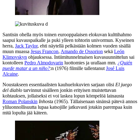
Santisin ohella myös toinen eurooppalaisen elokuvan kulttihahmo
saapui kuvauspaikalle ja puki ylleen tohtorin univormun. Kyseinen
herra,
Jack Taylor
, ehti näytellä pelkästään kolmen vuoden sisällä
muun muassa
Jesus Francon
,
Amando de Ossorion
sekä
León
Klimovskyn
ohjauksessa. Intiimitunnelmaisen kuvasuunnittelun sai
kontolleen
Pedro Almodovarin
luottomies ja urallaan mm.
¿Quién
puede matar a un niño?
:n (1976) filmille tallentanut
José Luis
Alcaine
.
Noustakseen essentiaalisten kauhuelokuvien sarjaan olisi
El juego
del diablo
tarvinnut sisälleen jonkin erityisen muistettavan
kohtauksen, jollaiseksi ei voi laskea lopun kömpelöä lainausta
Roman Polanskin
Inho
sta (1965). Tällaisenaan sinänsä pätevä annos
yliluonnollisuutta lupaa katsojille jatkuvasti jotakin parempaa kuin
mitä lopulta jää käteen.