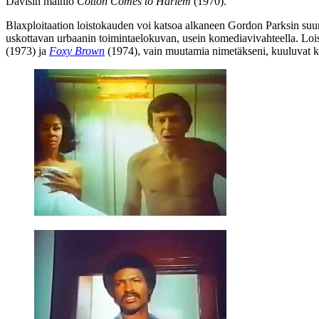
Davisin
mainio
Cotton Comes to Harlem
(1970).
Blaxploitaation loistokauden voi katsoa alkaneen
Gordon Parksin
suu
uskottavan urbaanin toimintaelokuvan, usein komediavivahteella. Lo
(1973) ja
Foxy Brown
(1974), vain muutamia nimetäkseni, kuuluvat k