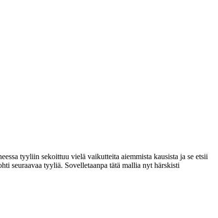
sa tyyliin sekoittuu vielä vaikutteita aiemmista kausista ja se etsii
ti seuraavaa tyyliä. Sovelletaanpa tätä mallia nyt härskisti