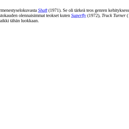
rmenestyselokuvasta
Shaft
(1971). Se oli tärkeä teos genren kehitykse
istokauden olennaisimmat teokset kuten
Superfly
(1972),
Truck Turner
(
aikki tähän luokkaan.