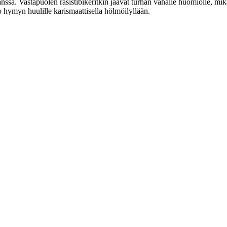
nssa. Vastapuolen rasistibikeritkin jäävät turhan vähälle huomiolle, mi
uo hymyn huulille karismaattisella hölmöilyllään.