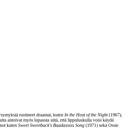
ysymyksiä ruotineet draamat, kuten
In the Heat of the Night
(1967),
tta antoivat myös lupausta siitä, että lippuluukulla voisi käydä
nnot kuten
Sweet Sweetback's Baadasssss Song
(1971) sekä
Ossie