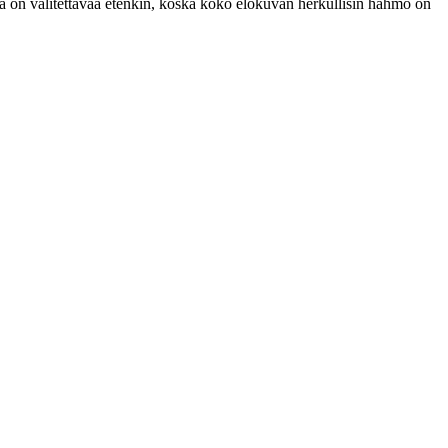
kä on valitettavaa etenkin, koska koko elokuvan herkullisin hahmo on