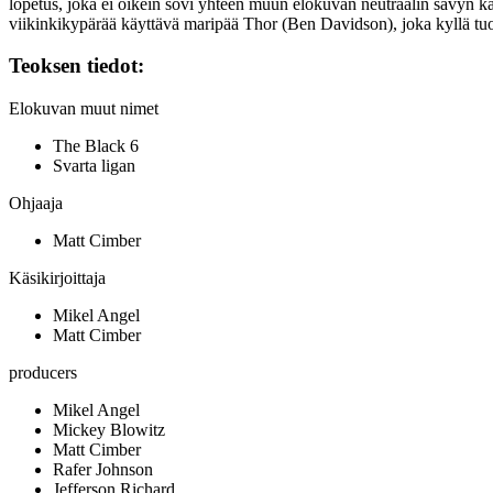
lopetus, joka ei oikein sovi yhteen muun elokuvan neutraalin sävyn ka
viikinkikypärää käyttävä maripää Thor (
Ben Davidson
), joka kyllä t
Teoksen tiedot:
Elokuvan muut nimet
The Black 6
Svarta ligan
Ohjaaja
Matt Cimber
Käsikirjoittaja
Mikel Angel
Matt Cimber
producers
Mikel Angel
Mickey Blowitz
Matt Cimber
Rafer Johnson
Jefferson Richard