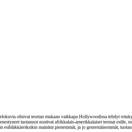
 elokuvia olisivat teorian mukaan vaikkapa Hollywoodissa tehdyt rotuk
estyneet tuotannot nostivat afrikkalais-amerikkalaiset teemat esille, mu
ein esibläkkäreiksikin mainitut pienemmät, ja jo genremäisemmät, tuota