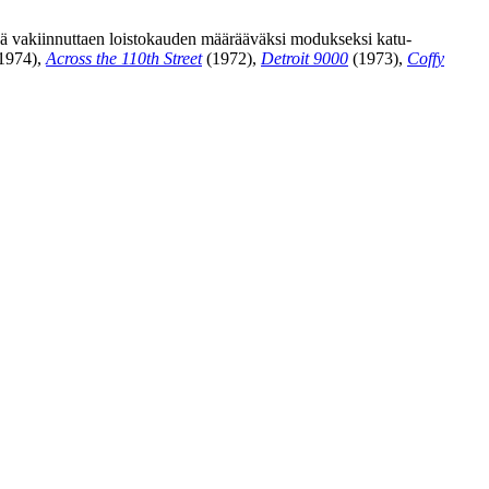
ssä vakiinnuttaen loistokauden määrääväksi modukseksi katu-
1974),
Across the 110th Street
(1972),
Detroit 9000
(1973),
Coffy