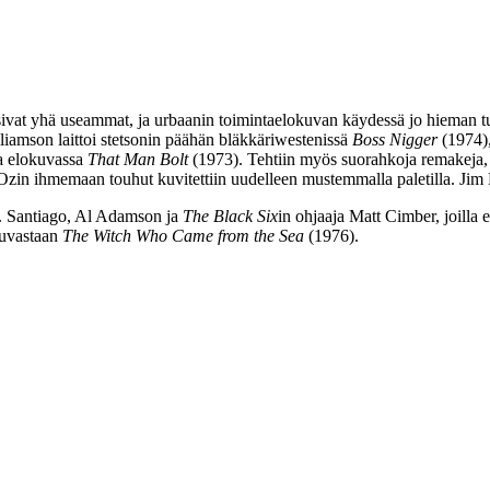
t yhä useammat, ja urbaanin toimintaelokuvan käydessä jo hieman tutuks
lliamson
laittoi stetsonin päähän bläkkäriwestenissä
Boss Nigger
(1974),
sa elokuvassa
That Man Bolt
(1973). Tehtiin myös suorahkoja remakeja
Ozin ihmemaan touhut kuvitettiin uudelleen mustemmalla paletilla.
Jim 
. Santiago
,
Al Adamson
ja
The Black Six
in ohjaaja Matt Cimber, joilla e
kuvastaan
The Witch Who Came from the Sea
(1976).