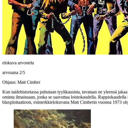
elokuva arvostelu
arvosana
2
/
5
Ohjaus: Matt Cimber
Kun taidehistoriassa puhutaan tyylikausista, tavataan ne yleensä jakaa
ominta ilmaisuaan, jonka se saavuttaa loistokaudella. Rappiokaudella id
blaxploitaatioon, esimerkkielokuvana
Matt Cimberin
vuonna 1973 o