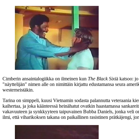
Cimberin ansaintalogiikka on ilmeinen kun
The Black Six
iä katsoo: j
"näyttelijän" nimen alle on nimittäin kirjattu edustamansa seura ameri
westerneistäkin.
Tarina on simppeli, kuusi Vietnamin sodasta palannutta veteraania kie
kaihertaa, ja joka käänteessä heinähatut ovatkin haastamassa sankare
vakavuuteen ja synkkyyteen taipuvainen Bubba Daniels, jonka veli on 
ilmi, että viharikoksen takana on paikallinen rasistinen prätkäjengi, j