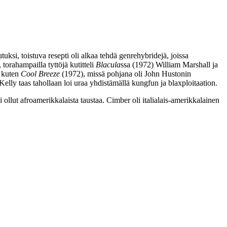
i, toistuva resepti oli alkaa tehdä genrehybridejä, joissa
 torahampailla tyttöjä kutitteli
Blacula
ssa (1972)
William Marshall
ja
, kuten
Cool Breeze
(1972), missä pohjana oli
John Hustonin
Kelly
taas tahollaan loi uraa yhdistämällä kungfun ja blaxploitaation.
i ollut afroamerikkalaista taustaa. Cimber oli italialais-amerikkalainen