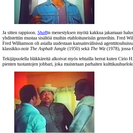
Ja sitten rappioon.
Shaft
in menestyksen myötä kakkua jakamaan halusiva
yhdistettiin mustaa sisältöä muihin etabloituneisiin genreihin.
Fred Wi
Fred Williamson oli asialla uudestaan kansainvälisissä agenttitouhuis
klassikko-noir
The Asphalt Jungle
(1950) sekä
The Wiz
(1978), jossa 
Tekijäpuolella bläkkäreitä alkoivat myös tehtailla herrat kuten
Cirio H
pienten tuotantojen jobbari, joka muistetaan parhaiten kulttikauhuelo