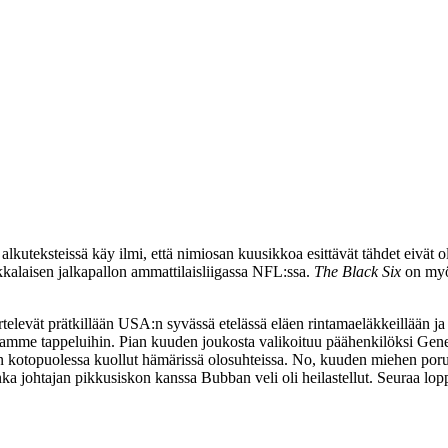
o alkuteksteissä käy ilmi, että nimiosan kuusikkoa esittävät tähdet eivät o
kkalaisen jalkapallon ammattilaisliigassa NFL:ssa.
The Black Six
on myö
rtelevät prätkillään USA:n syvässä etelässä eläen rintamaeläkkeillään j
itamme tappeluihin. Pian kuuden joukosta valikoituu päähenkilöksi
Gene
kotopuolessa kuollut hämärissä olosuhteissa. No, kuuden miehen porukal
onka johtajan pikkusiskon kanssa Bubban veli oli heilastellut. Seuraa lopp