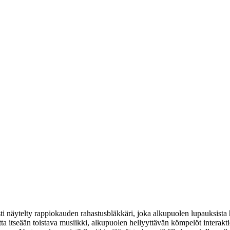
osti näytelty rappiokauden rahastusbläkkäri, joka alkupuolen lupauksis
ta itseään toistava musiikki, alkupuolen hellyyttävän kömpelöt interakti