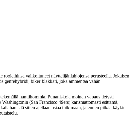
le rooleihinsa valikoituneet näyttelijänlahjojensa perusteella. Jokaisen
s genrehybridi, biker-bläkkäri, joka ammentaa vähän
a tekemällä hanttihommia. Punaniskoja moinen vapaus tietysti
 Washingtonin
(San Francisco 49ers) karismattomasti esittämä,
lahan sitä sitten ajellaan asiaa tutkimaan, ja ennen pitkää käykin
utaistelu.