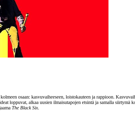
 kolmeen osaan: kasvuvaiheeseen, loistokauteen ja rappioon. Kasvuvaihees
eat loppuvat, alkaa uusien ilmaisutapojen etsintä ja samalla siirtymä koh
hjaama
The Black Six
.