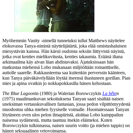
Myöhemmin
Vanity
‑nimellä tunnetuksi tullut Matthews näyttelee
elokuvassa Tanya-nimistä näyttelijätärtä, joka elää omistushaluisen
miesystävän kanssa. Hän kärsii oudoista seksiin liittyvistä näyistä,
jotka ovat kenties mielikuvitusta, kenties takaumia. Eräänä iltana
arkimaailma käy aivan liian ahdistavaksi. Ajatuksissaan hän
matkustaa miehensä Lobo mukanaan miljööltään romanttiselle,
autiolle saarelle. Rakkausteema saa kuitenkin perverssin käänteen,
kun Tanya päiväkävelyllään löytää itseensä ihastuneen gorillan. Pian
mies ja apina ovatkin jo nokkapokkasilla hänen kehostaan.
The Blue Lagoon
in (1980) ja
Walerian Borowczykin
La bête
n
(1975) maailmankuvan sekoituksena Tanyan saari sisältää naisen
uneksiman vertauskuvallisen fantasian, jossa pedon vilpittömyydestä
muodostuu uhka miehen fyysiselle voimalle. Huomatessaan Tanyan
löytäneen oven ulos pelon ilmapiiristä, aloittaa Lobo kamppailun
naisensa sydämestä, mutta taantuu itsekin eläimeksi. Kuten
Borowczykin tulkinnassa, naisen suurin voitto (ja miehen tappio) on
hänen seksuaalinen vetovoimansa.