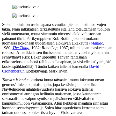
Solen tulkinta on usein tapana sivuuttaa pienten tuotantoarvojen
takia. Näin jälkikäteen tarkasteltuna sitä lähti toteuttamaan tuolloin
vielä tuntematon, mutta sittemmin nimensä elokuvahistoriaan
painanut tiimi. Parikymppinen
Rob Bottin
, joka oli mukana
luomassa kokonaan uudenlaisen elokuvan aikakautta (
Maniac
,
1980;
The Thing
, 1982;
RoboCop
, 1987) tuli mukaan maskeeraajan
roolissa. Amerikkalaisen ihmissuden muutama vuosi myöhemmin
synnyttänyt
Rick Baker
uppoutui Tanyan fantasiaan
erikoistehostemiehenä (eli luomalla apinan, ja viskellen näyttelijöitä
kookospähkinöillä). Tämän kaiken tallensi kameralla
David
Cronenbergin
luottokuvaaja
Mark Irwin
.
Tanya's Island
ei kurkota kuuta taivaalta, mutta lukeutuu oman
genrensä mielenkiintoisimpiin, jopa kestävimpiin teoksiin.
Näyttelijöiden ailahtelevuudesta kärsivä elokuva tallensi
onnistuneesti auringon hellimän maiseman, jossa kaunottaren
seksuaalisuus vaipuu syntiseen päiväuneen väkivaltaisen
kaupunkimiljöön vastapainona. Alun hektinen maailma rinnastuu
luonnon seesteisyyteen ja Solen hitaanpuoleinen kerronta toimii
tarinan oudossa kontekstissa hyvin. Elokuvan avoin,