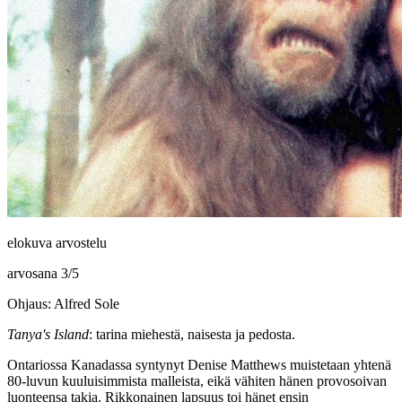
elokuva arvostelu
arvosana
3
/
5
Ohjaus: Alfred Sole
Tanya's Island
: tarina miehestä, naisesta ja pedosta.
Ontariossa Kanadassa syntynyt
Denise Matthews
muistetaan yhtenä
80‑luvun kuuluisimmista malleista, eikä vähiten hänen provosoivan
luonteensa takia. Rikkonainen lapsuus toi hänet ensin