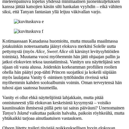
mieleenpainuva lopetus yhdessä minimaalisen juonenkuljetuksen
kanssa jättää katsojien käsiin silti hankalan vyyhdin – eikä vähiten
siksi, että Tanyan fantasian yllä leijuu väkivallan varjo.
Kotimaassaan Kanadassa huomioitu, mutta muualla maailmassa
jotakuinkin noteeraamatta jäänyt elokuva merkitsi Solelle uutta
pettymystä (myös
Alice, Sweet Alice
oli kärsinyt levitysyhtiöiden
toimista). Muutama vuosi myöhemmin hän jätti ohjaajan pallin ja
jatkoi elokuvien tekoa taustatiimissä. Vanityn ura näyttelijänä sen
sijaan oli vasta alussa. Joidenkin korkeamman profiilien roolien
ohella hän päätyi pop‑tähti
Princen
suojatiksi ja kokeili siipiään
myös laulajana
Vanity 6
‑nimisen tyttöbändin riveissä sekä
myöhemmin kahden sooloalbumin voimin. Oman terveytensä hän
tuhosi ajan saatossa huumeilla.
Vanity ei ollut ehkä näyttelijöistä lahjakkain, mutta pitää
onnistuneesti yllä elokuvan keskeisintä kysymystä – voisiko
kauniissakin ihmisessä piillä peto tai sairas päiväuni? Unenomainen
Tanya's Island
vaikuttaa paikoin halvalta, paikoin röyhkeältä, mutta
yhtäkaikki tarjoaa ainutlaatuisen vastauksen.
Oheen liitetty traileri tiivistää poikkeuksellisen hyvin elokuvan