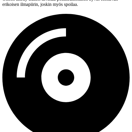
erikoisen ilmapiirin, joskin myös spoilaa.