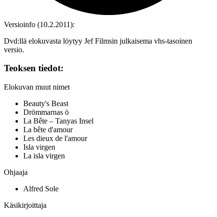
Versioinfo (10.2.2011):
Dvd:llä elokuvasta löytyy Jef Filmsin julkaisema vhs‑tasoinen
versio.
Teoksen tiedot:
Elokuvan muut nimet
Beauty's Beast
Drömmarnas ö
La Bête – Tanyas Insel
La bête d'amour
Les dieux de l'amour
Isla virgen
La isla virgen
Ohjaaja
Alfred Sole
Käsikirjoittaja