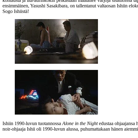
kohtausta ja ilta-aurinkokin pelkästään maalailee varjoja sisätiloissa t
ensimmäinen,
Yasushi Sasakibara
, on tallentanut valtaosan Ishiin elok
Sogo Ishiistä
!
Ishiin 1990‑luvun tuotannossa
Alone in the Night
edustaa ohjaajansa h
noir-ohjaaja Ishii oli 1990‑luvun alussa, puhumattakaan hänen aiemmis