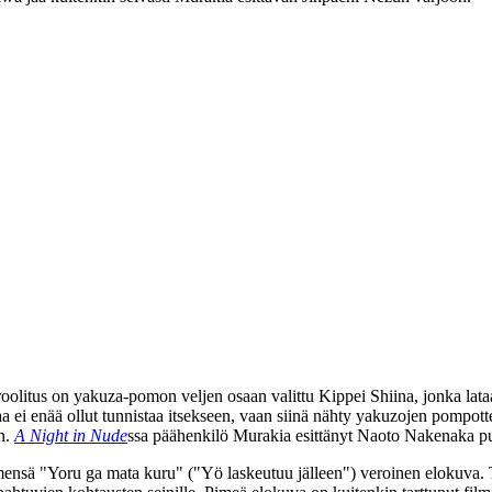
roolitus on yakuza-pomon veljen osaan valittu
Kippei Shiina
, jonka lat
aa ei enää ollut tunnistaa itsekseen, vaan siinä nähty yakuzojen pompo
in.
A Night in Nude
ssa päähenkilö Murakia esittänyt Naoto Nakenaka puo
nsä "Yoru ga mata kuru" ("Yö laskeutuu jälleen") veroinen elokuva. T