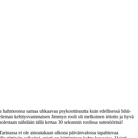
aa hahmoonsa samaa uhkaavaa psykoottisuutta kuin edellisessä Ishii-
tteleman kehitysvammaisen Jimmyn rooli oli melkoinen irtiotto ja hyvä
lestaan nähdään tällä kertaa 30 sekunnin roolissa sutenöörinä!
arinassa ei ole ainoatakaan ulkona päivänvalossa tapahtuvaa