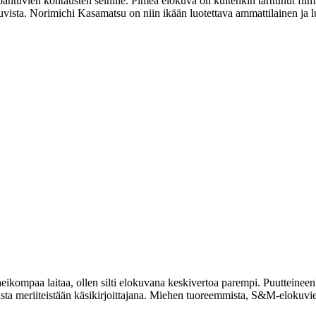
apahtuvien kohtausten seinille. Pimeä elokuva on kuitenkin tarttunut film
uvista.
Norimichi Kasamatsu
on niin ikään luotettava ammattilainen ja l
eikompaa laitaa, ollen silti elokuvana keskivertoa parempi. Puutteineen
ta meriiteistään käsikirjoittajana. Miehen tuoreemmista, S&M‑elokuvien 