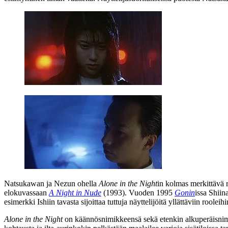
Natsukawan ja Nezun ohella
Alone in the Night
in kolmas merkittävä 
elokuvassaan
A Night in Nude
(1993). Vuoden 1995
Gonin
issa Shiin
esimerkki Ishiin tavasta sijoittaa tuttuja näyttelijöitä yllättäviin rooleih
Alone in the Night
on käännösnimikkeensä sekä etenkin alkuperäisnime