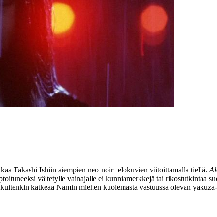
tkaa
Takashi Ishiin
aiempien neo‑noir ‑elokuvien viitoittamalla tiellä.
Al
ituneeksi väitetylle vainajalle ei kunniamerkkejä tai rikostutkintaa 
n kuitenkin katkeaa Namin miehen kuolemasta vastuussa olevan yakuza-