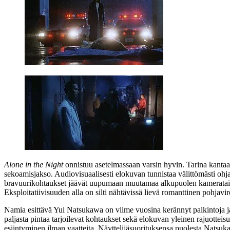
Alone in the Night
onnistuu asetelmassaan varsin hyvin. Tarina kantaa 
sekoamisjakso. Audiovisuaalisesti elokuvan tunnistaa välittömästi ohjaa
bravuurikohtaukset jäävät uupumaan muutamaa alkupuolen kamerataiteilu
Eksploitatiivisuuden alla on silti nähtävissä lievä romanttinen pohjavire
Namia esittävä Yui Natsukawa on viime vuosina kerännyt palkintoja j
paljasta pintaa tarjoilevat kohtaukset sekä elokuvan yleinen rajuotteis
esiintyminen ilman vaatteita. Näyttelijäsuorituksensa puolesta Natsuk