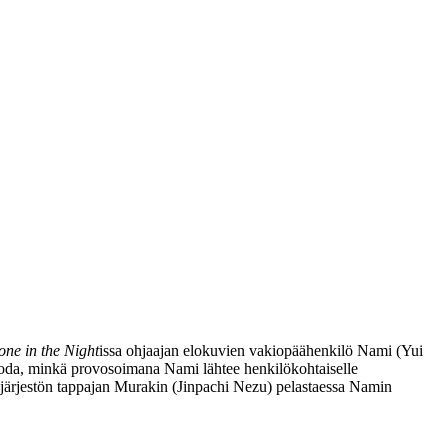
one in the Night
issa ohjaajan elokuvien vakiopäähenkilö Nami (
Yui
suoda, minkä provosoimana Nami lähtee henkilökohtaiselle
järjestön tappajan Murakin (
Jinpachi Nezu
) pelastaessa Namin