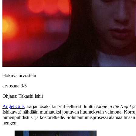
elokuva arvostelu
arvosana
3
/
5
Ohjaus: Takashi Ishii
Angel Guts
‑sarjan osaksikin virheellisesti luultu
Alone in the Night
ja
Ishikawa
) nähdään murhatuksi joutuvan huumekytän vaimona. Korrupto
nimenpuhdistus‑ ja kostoretkelle. Soluttautumisprosessi alamaailmaa
hengen.