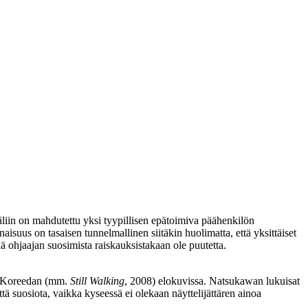
äliin on mahdutettu yksi tyypillisen epätoimiva päähenkilön
isuus on tasaisen tunnelmallinen siitäkin huolimatta, että yksittäiset
 ohjaajan suosimista raiskauksistakaan ole puutetta.
 Koreedan
(mm.
Still Walking
, 2008) elokuvissa. Natsukawan lukuisat
ttä suosiota, vaikka kyseessä ei olekaan näyttelijättären ainoa