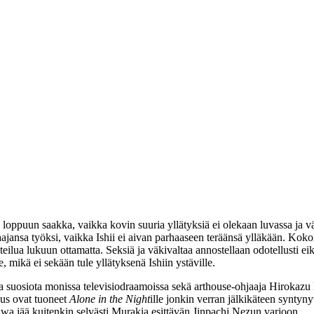
loppuun saakka, vaikka kovin suuria yllätyksiä ei olekaan luvassa ja v
jansa työksi, vaikka Ishii ei aivan parhaaseen teräänsä ylläkään. Kokona
a lukuun ottamatta. Seksiä ja väkivaltaa annostellaan odotellusti eikä
, mikä ei sekään tule yllätyksenä Ishiin ystäville.
a suosiota monissa televisiodraamoissa sekä arthouse-ohjaaja
Hirokazu
uus ovat tuoneet
Alone in the Night
ille jonkin verran jälkikäteen syntyny
awa jää kuitenkin selvästi Murakia esittävän Jinpachi Nezun varjoon.