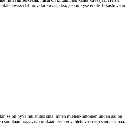
ille riittävän selkeänä, mistä on kiittäminen kahta kuvaajaa. Heistä
uokiteltavissa Ishiin vakiokuvaajaksi, joskin kyse ei ole Takashi vaan
kin se on hyvä muistutus siitä, miten mielenkiintoinen uuden aallon
suuntaan nojaavista urakäänteistä ei valitettavasti voi sanoa samaa.