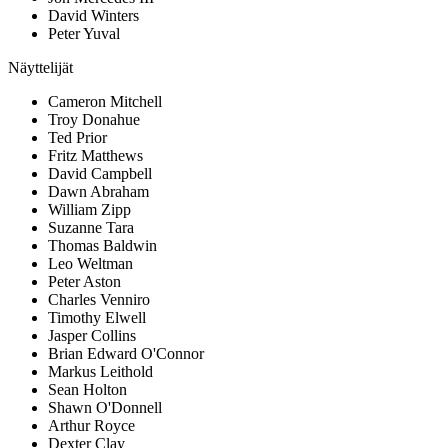
David Winters
Peter Yuval
Näyttelijät
Cameron Mitchell
Troy Donahue
Ted Prior
Fritz Matthews
David Campbell
Dawn Abraham
William Zipp
Suzanne Tara
Thomas Baldwin
Leo Weltman
Peter Aston
Charles Venniro
Timothy Elwell
Jasper Collins
Brian Edward O'Connor
Markus Leithold
Sean Holton
Shawn O'Donnell
Arthur Royce
Dexter Clay