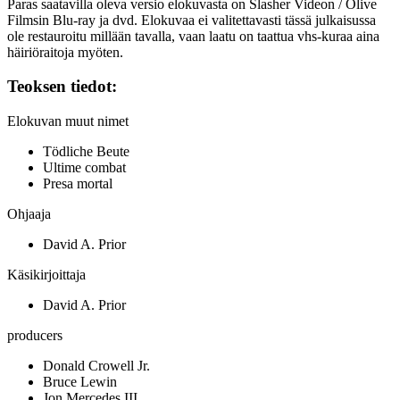
Paras saatavilla oleva versio elokuvasta on Slasher Videon / Olive
Filmsin Blu‑ray ja dvd. Elokuvaa ei valitettavasti tässä julkaisussa
ole restauroitu millään tavalla, vaan laatu on taattua vhs‑kuraa aina
häiriöraitoja myöten.
Teoksen tiedot:
Elokuvan muut nimet
Tödliche Beute
Ultime combat
Presa mortal
Ohjaaja
David A. Prior
Käsikirjoittaja
David A. Prior
producers
Donald Crowell Jr.
Bruce Lewin
Jon Mercedes III