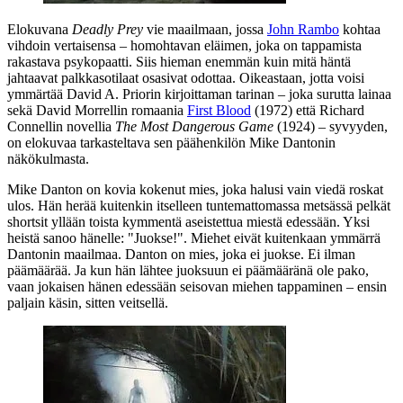
Elokuvana
Deadly Prey
vie maailmaan, jossa
John Rambo
kohtaa
vihdoin vertaisensa – homohtavan eläimen, joka on tappamista
rakastava psykopaatti. Siis hieman enemmän kuin mitä häntä
jahtaavat palkkasotilaat osasivat odottaa. Oikeastaan, jotta voisi
ymmärtää
David A. Priorin
kirjoittaman tarinan – joka surutta lainaa
sekä
David Morrellin
romaania
First Blood
(1972) että
Richard
Connellin
novellia
The Most Dangerous Game
(1924) – syvyyden,
on elokuvaa tarkasteltava sen päähenkilön Mike Dantonin
näkökulmasta.
Mike Danton on kovia kokenut mies, joka halusi vain viedä roskat
ulos. Hän herää kuitenkin itselleen tuntemattomassa metsässä pelkät
shortsit yllään toista kymmentä aseistettua miestä edessään. Yksi
heistä sanoo hänelle:
"Juokse!"
. Miehet eivät kuitenkaan ymmärrä
Dantonin maailmaa. Danton on mies, joka ei juokse. Ei ilman
päämäärää. Ja kun hän lähtee juoksuun ei päämääränä ole pako,
vaan jokaisen hänen edessään seisovan miehen tappaminen – ensin
paljain käsin, sitten veitsellä.