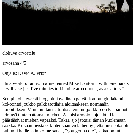
elokuva arvostelu
arvosana
4
/
5
Ohjaus: David A. Prior
"In a world of an ex‑marine named Mike Danton – with bare hands,
it will take just five minutes to kill nine armed men, as a starters."
Sen piti olla eversti Hoganin tavallinen päivä. Kaupungin laitamilla
kokoontui joukko palkkasotilaita aloittaakseen normaalin
harjoituksen. Vain muutamaa tuntia aiemmin joukkio oli kaapannut
leiriinsä tuntemattoman miehen. Alkaisi armoton ajojahti. He
päästäisivät miehen vapaaksi. Takaa‑ajo jatkuisi tämän kuolemaan
saakka. Kukaan heistä ei kuitenkaan vielä tiennyt, että mies joka oli
puhunut heille vain kolme sanaa,
"you gonna die"
, ja kadonnut