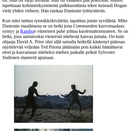
on. Hän on varjo usvassa. Hän on vihainen pää poterossa. Hänen
tapettuaan kolmisenkymmentä palkkasotilasta tekee kenraali Hogan
vielä yhden virheen. Hän raiskaa Dantonin tyttöystävän.
Kun mies tarttuu rynnäkkökivääriin, tapahtuu jotain syvällistä. Mike
Dantonin maailmassa se on hetki jona
Commando
n kasvomaalaus
syntyy ja
Rambo
n viimeinen puhe johtaa kuolemattomuuteen. Se on
hetki, jona aamuroskia vieneestä miehestä kasvaa jumala. On kuin
ohjaaja David A. Prior olisi sillä samalla hetkellä käskenyt pääosaa
näyttelevää veljeään
Ted Prioria
jättämään pois kaikki hintahtavat
eleet ja kasvamaan mieheksi miehen paikalle pelkät
Sylvester
Stallonen
maneerit apunaan.