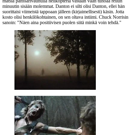
matsia panssarivaunulla helikopteria vastaan vaan tuhoaa reilun
minuutin sisään molemmat. Danton ei silti olisi Danton, ellei hän
suorittaisi viimeistä tappoaan jälleen (kirjaimellisesti) käsin. Jotta
kosto olisi henkilökohtainen, on sen oltava intiimi.
Chuck Norrisin
sanoin:
"Näen aina positiivisen puolen siitä minkä voin tehdä."