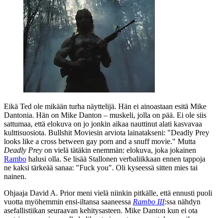
Eikä Ted ole mikään turha näyttelijä. Hän ei ainoastaan esitä Mike
Dantonia. Hän on Mike Danton – muskeli, jolla on pää. Ei ole siis
sattumaa, että elokuva on jo jonkin aikaa nauttinut alati kasvavaa
kulttisuosiota. Bullshit Moviesin arviota lainatakseni:
"Deadly Prey
looks like a cross between gay porn and a snuff movie."
Mutta
Deadly Prey
on vielä tätäkin enemmän: elokuva, joka jokainen
Rambo
halusi olla. Se lisää Stallonen verbaliikkaan ennen tappoja
ne kaksi tärkeää sanaa:
"Fuck you"
. Oli kyseessä sitten mies tai
nainen.
Ohjaaja David A. Prior meni vielä niinkin pitkälle, että ennusti puoli
vuotta myöhemmin ensi-iltansa saaneessa
Rambo III
:ssa nähdyn
asefallistiikan seuraavan kehitysasteen. Mike Danton kun ei ota