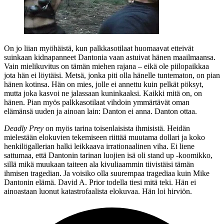
On jo liian myöhäistä, kun palkkasotilaat huomaavat etteivät
suinkaan kidnapanneet Dantonia vaan astuivat hänen maailmaansa.
Vain mielikuvitus on tämän miehen rajana – eikä ole piilopaikkaa
jota hän ei löytäisi. Metsä, jonka piti olla hänelle tuntematon, on pian
hänen kotinsa. Hän on mies, jolle ei annettu kuin pelkät pöksyt,
mutta joka kasvoi ne jalassaan kuninkaaksi. Kaikki mitä on, on
hänen. Pian myös palkkasotilaat vihdoin ymmärtävät oman
elämänsä uuden ja ainoan lain: Danton ei anna. Danton ottaa.
Deadly Prey
on myös tarina toisenlaisista ihmisistä. Heidän
mielestään elokuvien tekemiseen riittää muutama dollari ja koko
henkilögallerian halki leikkaava irrationaalinen viha. Ei liene
sattumaa, että Dantonin tarinan luojien isä oli stand up ‑koomikko,
sillä mikä muukaan taiteen ala kivuliaammin tiivistäisi tämän
ihmisen tragedian. Ja voisiko olla suurempaa tragediaa kuin Mike
Dantonin elämä. David A. Prior todella tiesi mitä teki. Hän ei
ainoastaan luonut katastrofaalista elokuvaa. Hän loi hirviön.