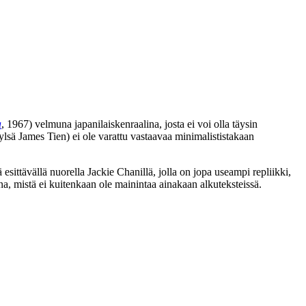
a
, 1967) velmuna japanilaiskenraalina, josta ei voi olla täysin
tylsä
James Tien
) ei ole varattu vastaavaa minimalististakaan
 esittävällä nuorella Jackie Chanillä, jolla on jopa useampi repliikki,
a, mistä ei kuitenkaan ole mainintaa ainakaan alkuteksteissä.