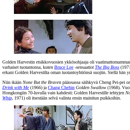
Golden Harvestin etsikkovuosien ykkösohjaaja oli vaatimattomam
varhaiset tuotantonsa, kuten
Bruce Lee
‑sensaatiot
The Big Boss
(1971
erkani Golden Harvestilta oman tuotantoyhtiönsä suojiin. Siellä hän yr
Niin ikään
None But the Brave
n pääosassa säihkyvä
Cheng Pei‑pei
on
Drink with Me
(1966) ja
Chang Chehin
Golden Swallow
(1968). Vuon
Hongkongiin 70‑luvulla vain kahdesti: Golden Harvestille tehtyjen
No
Whip
, 1971) oli itsestään selvä valinta ensin mainitun puikkoihin.