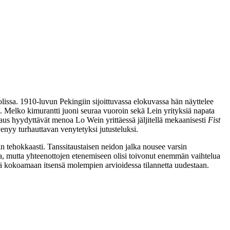
issa. 1910‑luvun Pekingiin sijoittuvassa elokuvassa hän näyttelee
ä. Melko kimurantti juoni seuraa vuoroin sekä Lein yrityksiä napata
aus hyydyttävät menoa Lo Wein yrittäessä jäljitellä mekaanisesti
Fist
venyy turhauttavan venytetyksi jutusteluksi.
iin tehokkaasti. Tanssitaustaisen neidon jalka nousee varsin
ja, mutta yhteenottojen etenemiseen olisi toivonut enemmän vaihtelua
ä kokoamaan itsensä molempien arvioidessa tilannetta uudestaan.