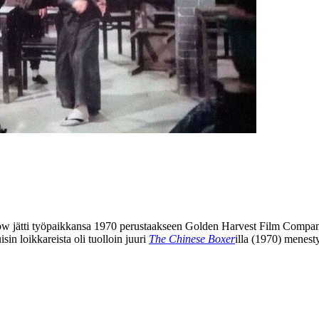
ow
jätti työpaikkansa 1970 perustaakseen Golden Harvest Film Companyn
in loikkareista oli tuolloin juuri
The Chinese Boxer
illa (1970) menest