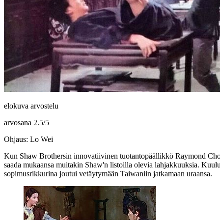
elokuva arvostelu
arvosana
2.5
/
5
Ohjaus: Lo Wei
Kun Shaw Brothersin innovatiivinen tuotantopäällikkö
Raymond Ch
saada mukaansa muitakin Shaw'n listoilla olevia lahjakkuuksia. Kuuluis
sopimusrikkurina joutui vetäytymään Taiwaniin jatkamaan uraansa.