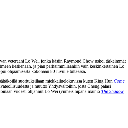
van veteraani
Lo Wei
, jonka käsiin Raymond Chow uskoi tärkeimmät
 toimeen keskenään, ja pian parhaimmillaankin vain keskinkertainen Lo
uopui ohjaamisesta kokonaan 80‑luvulle tultaessa.
ähäköillä suorituksillaan miekkailuelokuvissa kuten
King Hun
Come
teollisuudesta ja muutto Yhdysvaltoihin, josta Cheng palasi
koinaan viidesti ohjannut Lo Wei (viimeisimpänä mainio
The Shadow