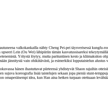
autuneena valkokankailla nähty Cheng Pei‑pei täysverisessä kungfu-rool
n upseeri Lein (
Ou Wei
) lähipiiriin tämän kasvatussisareksi tekeytymäll
enemistä. Yritystä löytyy, mutta parituntinen kesto ja kliimaksiton ohj
n jännitystä vain ohikiitävästi, ja esimerkiksi lopputaistelun alustus 
lokuvassa hänen ihastuttavat piirteensä yhdistyvät Shaon rajuihin otteis
n sujuva koreografia lisää taistelujen sekaan jopa pieniä stunt-temppu
on omaperäisempi idea, kun Han aina hetken turpaan otettuaan levähtä