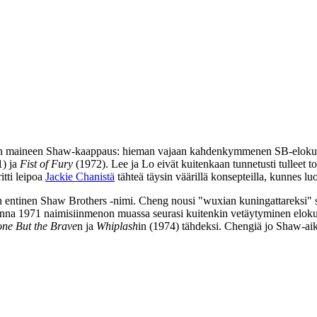
man maineen Shaw-kaappaus: hieman vajaan kahdenkymmenen SB‑eloku
) ja
Fist of Fury
(1972). Lee ja Lo eivät kuitenkaan tunnetusti tulleet
itti leipoa
Jackie Chanistä
tähteä täysin väärillä konsepteilla, kunnes l
 entinen Shaw Brothers ‑nimi. Cheng nousi "wuxian kuningattareksi" s
na 1971 naimisiinmenon muassa seurasi kuitenkin vetäytyminen elokuva
ne But the Brave
n ja
Whiplash
in (1974) tähdeksi. Chengiä jo Shaw-ai