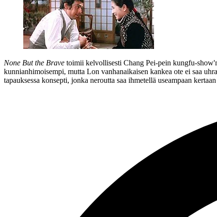
None But the Brave
toimii kelvollisesti Chang Pei‑pein kungfu-show'na
kunnianhimoisempi, mutta Lon vanhanaikaisen kankea ote ei saa uhrautu
tapauksessa konsepti, jonka neroutta saa ihmetellä useampaan kerta