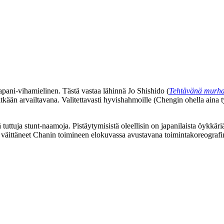
Japani-vihamielinen. Tästä vastaa lähinnä
Jo Shishido
(
Tehtävänä murh
tkään arvailtavana. Valitettavasti hyvishahmoille (Chengin ohella aina 
tuttuja stunt-naamoja. Pistäytymisistä oleellisin on japanilaista öykkäriä
ös väittäneet Chanin toimineen elokuvassa avustavana toimintakoreografin