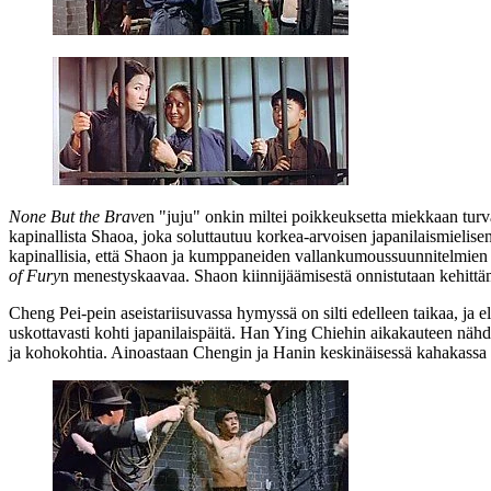
None But the Brave
n "juju" onkin miltei poikkeuksetta miekkaan turv
kapinallista Shaoa, joka soluttautuu korkea-arvoisen japanilaismielise
kapinallisia, että Shaon ja kumppaneiden vallankumoussuunnitelmien et
of Fury
n menestyskaavaa. Shaon kiinnijäämisestä onnistutaan kehittämää
Cheng Pei‑pein aseistariisuvassa hymyssä on silti edelleen taikaa, ja e
uskottavasti kohti japanilaispäitä.
Han Ying Chiehin
aikakauteen nähde
ja kohokohtia. Ainoastaan Chengin ja Hanin keskinäisessä kahakassa 