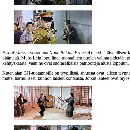
Fist of Fury
yn verrattuna
None But the Brave
ei ole yhtä täydellisen 
pitämättä. Myös Lein lopullinen moraalinen puolen valinta pidetään pi
kehityskaarta, vaan he ovat suoraselkäisiä patriootteja alusta loppuun.
Kuten ajan GH‑tuotannoille on tyypillistä, sivuosat ovat jälleen täynnä 
muttei harmillisesti kunnon taistelukohtausta. Jotkut lähteet ovat my