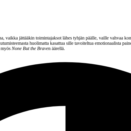
, vaikka jättääkin toimintajaksot lähes tyhjän päälle, vaille vahvaa ko
misteemasta huolimatta kasattua sille tavoiteltua emotionaalista painol
an myös
None But the Brave
n äärellä.